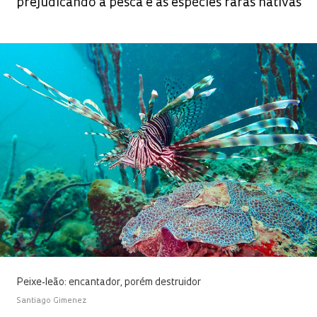
prejudicando a pesca e as espécies raras nativas
Peixe-leão: encantador, porém destruidor
Santiago Gimenez