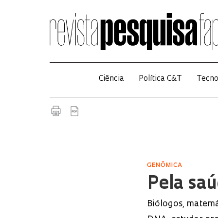
Ciência
Política C&T
Tecno
GENÔMICA
Pela saú
Biólogos, matem