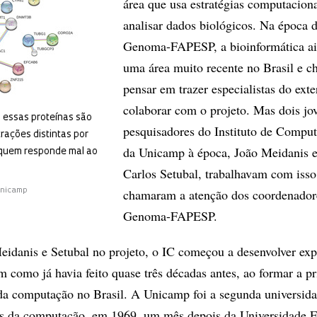
área que usa estratégias computaciona
analisar dados biológicos. Na época 
Genoma-FAPESP, a bioinformática ai
uma área muito recente no Brasil e c
pensar em trazer especialistas do exte
colaborar com o projeto. Mas dois jo
 essas proteínas são
pesquisadores do Instituto de Comput
ações distintas por
da Unicamp à época, João Meidanis e
quem responde mal ao
Carlos Setubal, trabalhavam com isso
chamaram a atenção dos coordenador
unicamp
Genoma-FAPESP.
idanis e Setubal no projeto, o IC começou a desenvolver exp
m como já havia feito quase três décadas antes, ao formar a p
 da computação no Brasil. A Unicamp foi a segunda universida
as da computação, em 1969, um mês depois da Universidade F