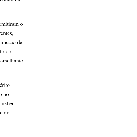
rmitiram o
entes,
smissão de
to do
 semelhante
érito
o no
uished
ca no