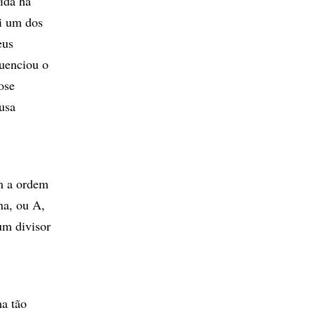
ida há
i um dos
eus
uenciou o
ose
usa
m a ordem
na, ou A,
 um divisor
ma tão