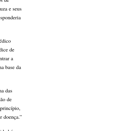
uza e seus
esponderia
édico
dice de
trar a
na base da
ma das
ção de
princípio,
er doença.”