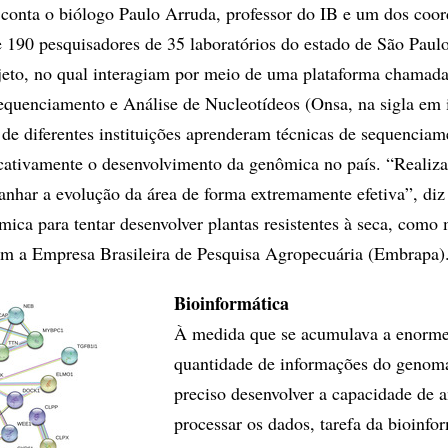
conta o biólogo Paulo Arruda, professor do IB e um dos coo
e 190 pesquisadores de 35 laboratórios do estado de São Paul
jeto, no qual interagiam por meio de uma plataforma chamad
quenciamento e Análise de Nucleotídeos (Onsa, na sigla em i
 de diferentes instituições aprenderam técnicas de sequenciam
icativamente o desenvolvimento da genômica no país. “Realiza
nhar a evolução da área de forma extremamente efetiva”, diz
mica para tentar desenvolver plantas resistentes à seca, como 
om a Empresa Brasileira de Pesquisa Agropecuária (Embrapa)
Bioinformática
À medida que se acumulava a enorm
quantidade de informações do genoma
preciso desenvolver a capacidade de a
processar os dados, tarefa da bioinfor