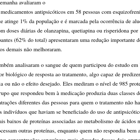
lemanha avaliaram o
 medicamentos antipsicóticos em 58 pessoas com esquizofren
ue atinge 1% da população e é marcada pela ocorrência de alu
om doses diárias de olanzapina, quetiapina ou risperidona por 
pantes (62% do total) apresentaram uma redução importante d
 os demais não melhoraram.
ambém analisaram o sangue de quem participou do estudo em 
r biológico de resposta ao tratamento, algo capaz de predizer
a ou não o efeito desejado. Eles mediram o nível de 985 prot
rupo que respondeu bem à medicação produzia duas classes d
trações diferentes das pessoas para quem o tratamento não ha
Os indivíduos que haviam se beneficiado do uso de antipsicótic
is baixos de proteínas associadas ao metabolismo de ácidos n
ocessam outras proteínas, enquanto quem não respondia bem 
ava concentrações sanguíneas mais elevadas desses dois grup