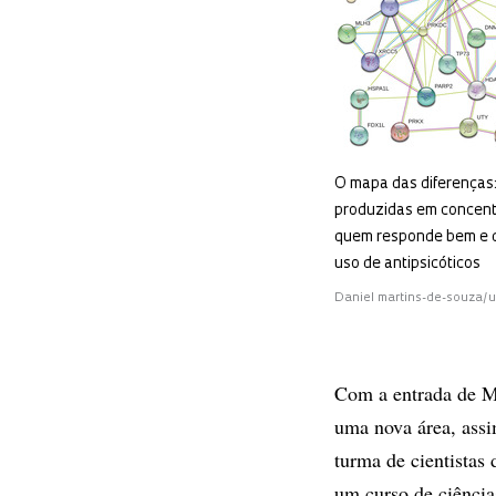
O mapa das diferenças:
produzidas em concentr
quem responde bem e 
uso de antipsicóticos
Daniel martins-de-souza/
Com a entrada de Me
uma nova área, assi
turma de cientistas
um curso de ciênci