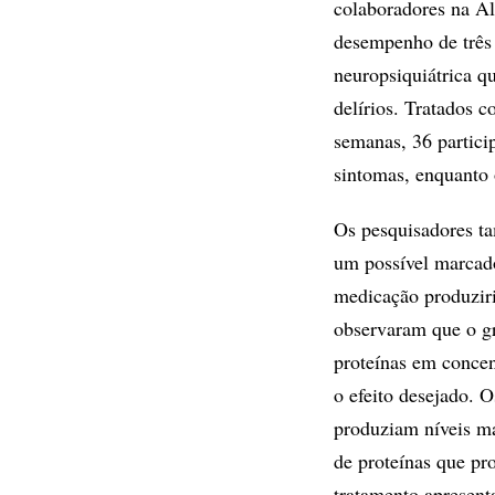
colaboradores na A
desempenho de três
neuropsiquiátrica q
delírios. Tratados c
semanas, 36 partici
sintomas, enquanto
Os pesquisadores t
um possível marcado
medicação produziri
observaram que o g
proteínas em concen
o efeito desejado. 
produziam níveis ma
de proteínas que pr
tratamento apresent