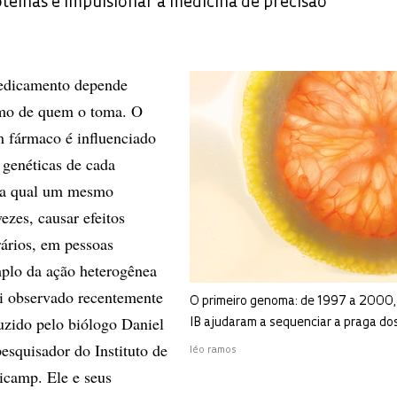
teínas e impulsionar a medicina de precisão
edicamento depende
mo de quem o toma. O
 fármaco é influenciado
s genéticas de cada
ela qual um mesmo
ezes, causar efeitos
trários, em pessoas
mplo da ação heterogênea
i observado recentemente
O primeiro genoma: de 1997 a 2000,
zido pelo biólogo Daniel
IB ajudaram a sequenciar a praga dos
esquisador do Instituto de
léo ramos
icamp. Ele e seus