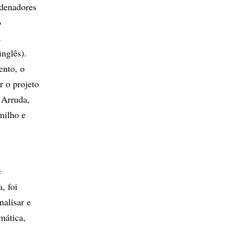
rdenadores
o
a
nglês).
ento, o
r o projeto
 Arruda,
milho e
.
e
, foi
nalisar e
mática,