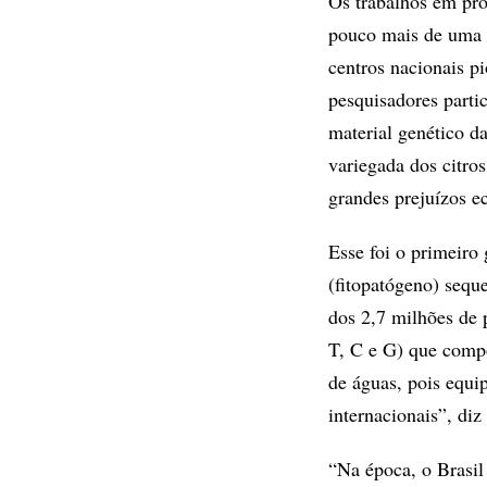
Os trabalhos em pro
pouco mais de uma 
centros nacionais p
pesquisadores part
material genético d
variegada dos citro
grandes prejuízos 
Esse foi o primeir
(fitopatógeno) seq
dos 2,7 milhões de 
T, C e G) que comp
de águas, pois equip
internacionais”, di
“Na época, o Brasil