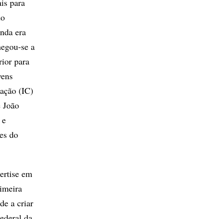
is para
do
nda era
hegou-se a
rior para
vens
ação (IC)
 João
 e
es do
ertise em
rimeira
de a criar
ederal da