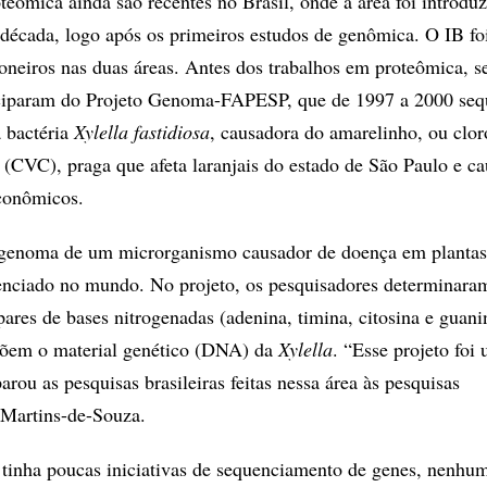
teômica ainda são recentes no Brasil, onde a área foi introduz
década, logo após os primeiros estudos de genômica. O IB fo
ioneiros nas duas áreas. Antes dos trabalhos em proteômica, s
iciparam do Projeto Genoma-FAPESP, que de 1997 a 2000 seq
a bactéria
Xylella fastidiosa
, causadora do amarelinho, ou clor
s (CVC), praga que afeta laranjais do estado de São Paulo e ca
econômicos.
o genoma de um microrganismo causador de doença em plantas
uenciado no mundo. No projeto, os pesquisadores determinara
pares de bases nitrogenadas (adenina, timina, citosina e guani
õem o material genético (DNA) da
Xylella
. “Esse projeto foi
arou as pesquisas brasileiras feitas nessa área às pesquisas
z Martins-de-Souza.
 tinha poucas iniciativas de sequenciamento de genes, nenhu