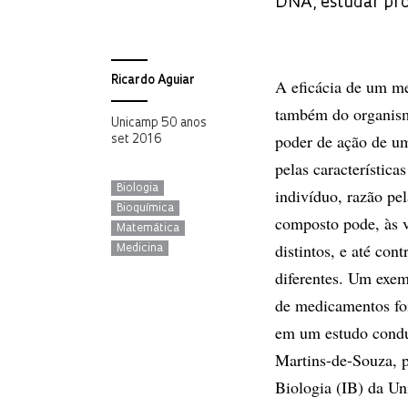
DNA, estudar pro
Ricardo Aguiar
A eficácia de um m
também do organis
Unicamp 50 anos
poder de ação de um
set 2016
pelas característica
Biologia
indivíduo, razão p
Bioquímica
composto pode, às v
Matemática
distintos, e até con
Medicina
diferentes. Um exe
de medicamentos fo
em um estudo condu
Martins-de-Souza, p
Biologia (IB) da Un