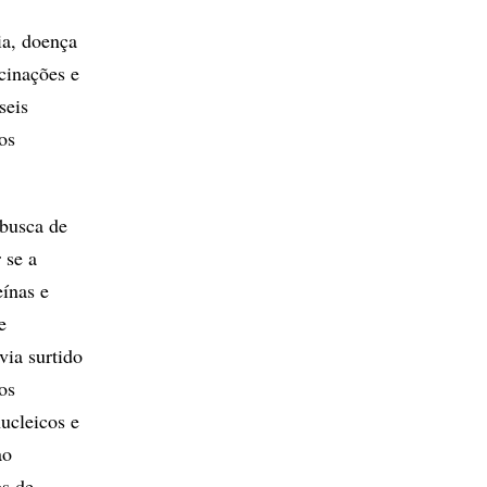
ia, doença
cinações e
seis
os
busca de
 se a
eínas e
e
via surtido
os
ucleicos e
ao
os de