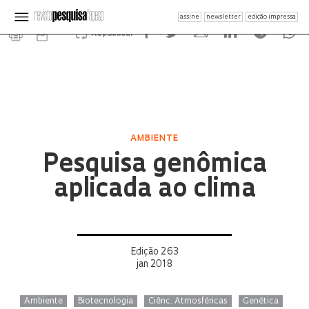
assine
newsletter
edição impressa
Republicar
AMBIENTE
Pesquisa genômica
aplicada ao clima
Edição 263
jan 2018
Ambiente
Biotecnologia
Ciênc. Atmosféricas
Genética