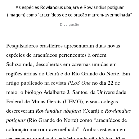
As espécies Rowlandius ubajara e Rowlandius potiguar
(imagem) como “aracnídeos de coloração marrom-avermelhada”
Divulgação
Pesquisadores brasileiros apresentaram duas novas
espécies de aracnídeos pertencentes à ordem
Schizomida, descobertas em cavernas úmidas em
regiões áridas do Ceará e do Rio Grande do Norte. Em
artigo publicado na revista
PLoS One
no dia 22 de
maio, o biólogo Adalberto J. Santos, da Universidade
Federal de Minas Gerais (UFMG), e seus colegas
descreveram
Rowlandius
ubajara
(Ceará) e
Rowlandius
potiguar
(Rio Grande do Norte) como “aracnídeos de
coloração marrom-avermelhada”. Ambos estavam em
cavernas profundas de calcário onde não há luz. Eles