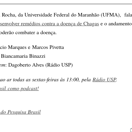
a Rocha, da Universidade Federal do Maranhão (UFMA), fala
senvolver remédios contra a doença de Chagas
e o andamento 
oderão combater a doença.
ício Marques e Marcos Pivetta
: Biancamaria Binazzi
gem
: Dagoberto Alves (Rádio USP)
 ao ar todas as sextas-feiras às 13:00, pela
Rádio USP
.
sil
como podcast!
 do Pesquisa Brasil