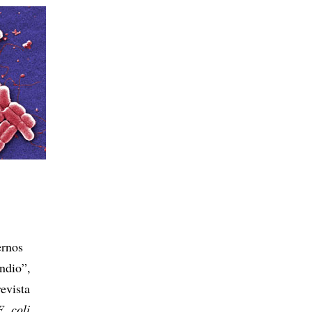
ernos
ndio”,
evista
E. coli
,