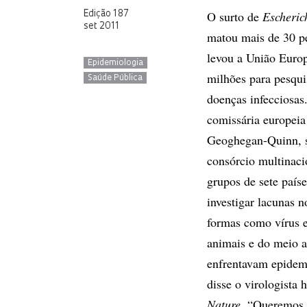
O surto de
Escheric
Edição 187
set 2011
matou mais de 30 p
levou a União Europ
Epidemiologia
milhões para pesqui
Saúde Pública
doenças infecciosas
comissária europeia
Geoghegan-Quinn, s
consórcio multinaci
grupos de sete país
investigar lacunas 
formas como vírus e
animais e do meio a
enfrentavam epidem
disse o virologista
Nature
. “Queremos 