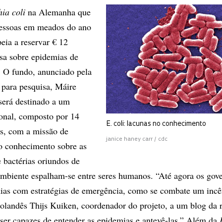
hia coli
na Alemanha que
essoas em meados do ano
eia a reservar € 12
sa sobre epidemias de
. O fundo, anunciado pela
 para pesquisa, Máire
erá destinado a um
onal, composto por 14
E. coli: lacunas no conhecimento
es, com a missão de
janice haney carr / cdc
no conhecimento sobre as
 bactérias oriundos de
mbiente espalham-se entre seres humanos. “Até agora os gov
ias com estratégias de emergência, como se combate um incê
 holandês Thijs Kuiken, coordenador do projeto, a um blog da r
ser capazes de entender as epidemias e antevê-las.” Além da