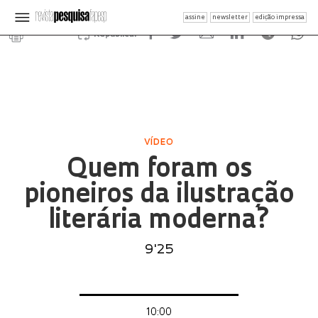
assine
newsletter
edição impressa
Republicar
VÍDEO
Quem foram os
pioneiros da ilustração
literária moderna?
9'25
10:00