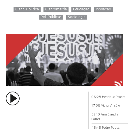
Ciênc. Política
Cientometria
Educação
Inovação
Pol. Públicas
Sociologia
06:28 Henrique Pereira
17:58 Victor Araújo
32:10 Ana Claudia
Cortez
45:45 Pedro Pousa