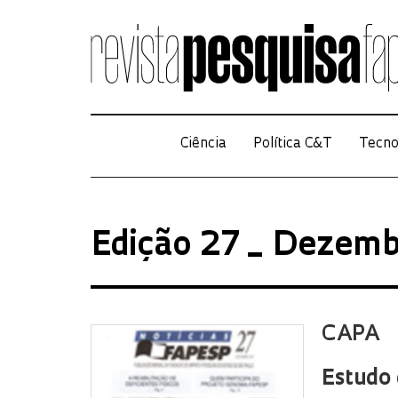
Ciência
Política C&T
Tecno
Edição 27 _ Dezem
CAPA
Estudo 