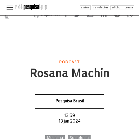
assine
newsletter
edição impressa
Republicar
PODCAST
Rosana Machin
Pesquisa Brasil
13:59
13 jan 2024
Medicina
Sociologia