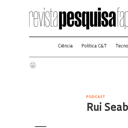
Ciência
Política C&T
Tecno
PODCAST
Rui Seab