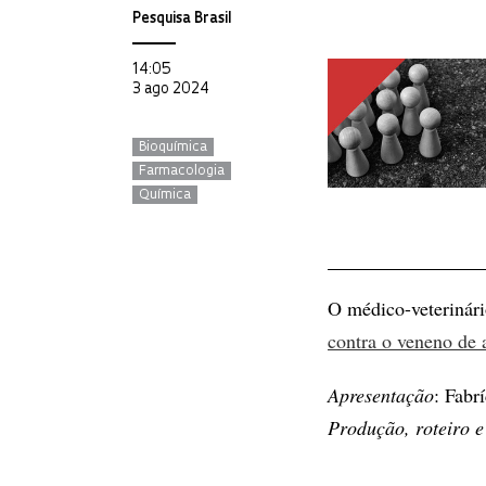
Pesquisa Brasil
14:05
3 ago 2024
Bioquímica
Farmacologia
Química
O médico-veterinári
contra o veneno de 
Apresentação
: Fabr
Produção, roteiro e