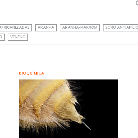
AFRICANIZADAS
ARANHA
ARANHA-MARROM
SORO ANTIAPÍLI
O
VENENO