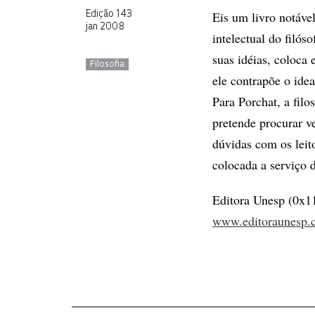
Eis um livro notáve
Edição 143
jan 2008
intelectual do filó
suas idéias, coloca
Filosofia
ele contrapõe o ide
Para Porchat, a fil
pretende procurar v
dúvidas com os leito
colocada a serviço 
Editora Unesp (0x1
www.editoraunesp.