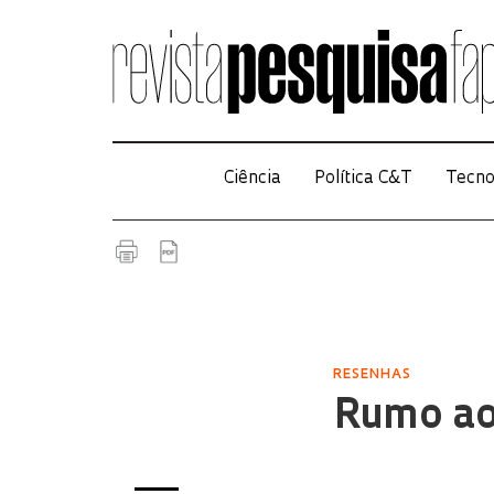
Ciência
Política C&T
Tecno
RESENHAS
Rumo ao