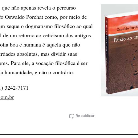
l que não apenas revela o percurso
sofo Oswaldo Porchat como, por meio de
 em xeque o dogmatismo filosófico ao qual
al de um retorno ao ceticismo dos antigos.
osofia boa e humana é aquela que não
erdades absolutas, mas dividir suas
res. Para ele, a vocação filosófica é ser
da humanidade, e não o contrário.
1) 3242-7171
com.br
Republicar