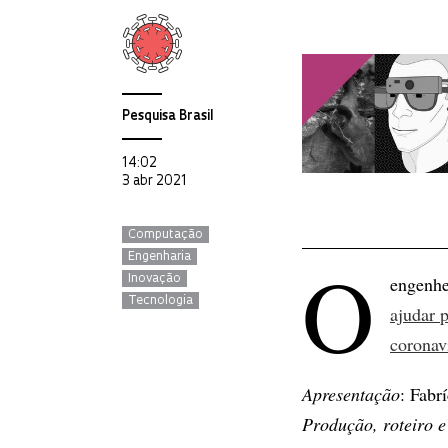
Pesquisa Brasil
14:02
3 abr 2021
Computação
O
Engenharia
engenhe
Inovação
Tecnologia
ajudar 
coronav
Apresentação
: Fabr
Produção, roteiro e