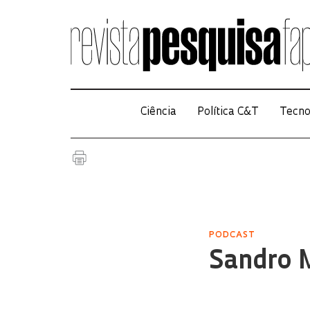
Ciência
Política C&T
Tecno
PODCAST
Sandro 