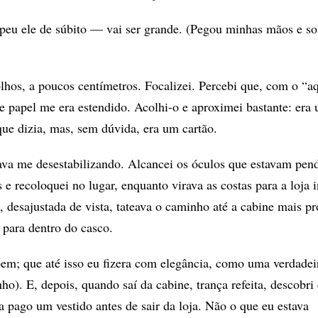
 ele de súbito — vai ser grande. (Pegou minhas mãos e sol
lhos, a poucos centímetros. Focalizei. Percebi que, com o “a
 papel me era estendido. Acolhi-o e aproximei bastante: era 
que dizia, mas, sem dúvida, era um cartão.
ava me desestabilizando. Alcancei os óculos que estavam pen
 e recoloquei no lugar, enquanto virava as costas para a loja i
, desajustada de vista, tateava o caminho até a cabine mais p
para dentro do casco.
bem; que até isso eu fizera com elegância, como uma verdadeir
o). E, depois, quando saí da cabine, trança refeita, descobri
a pago um vestido antes de sair da loja. Não o que eu estava