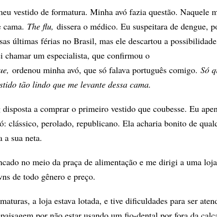
meu vestido de formatura. Minha avó fazia questão. Naquele
de cama.
The flu,
dissera o médico. Eu suspeitara de dengue, p
as últimas férias no Brasil, mas ele descartou a possibilidade
i chamar um especialista, que confirmou o
ue,
ordenou minha avó, que só falava português comigo.
Só q
estido tão lindo que me levante dessa cama.
 disposta a comprar o primeiro vestido que coubesse. Eu apen
ó: clássico, perolado, republicano. Ela acharia bonito de qual
 a sua neta.
cado no meio da praça de alimentação e me dirigi a uma loj
ns de todo gênero e preço.
aturas, a loja estava lotada, e tive dificuldades para ser aten
 paisagem por não estar usando um fio-dental por fora da calç