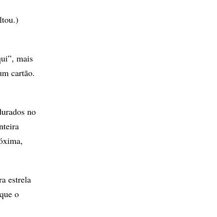
tou.)
qui”, mais
um cartão.
durados no
nteira
róxima,
a estrela
 que o