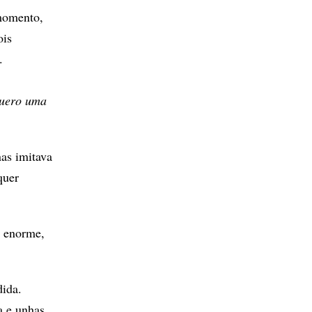
 momento,
ois
.
uero uma
as imitava
quer
a enorme,
dida.
a e unhas