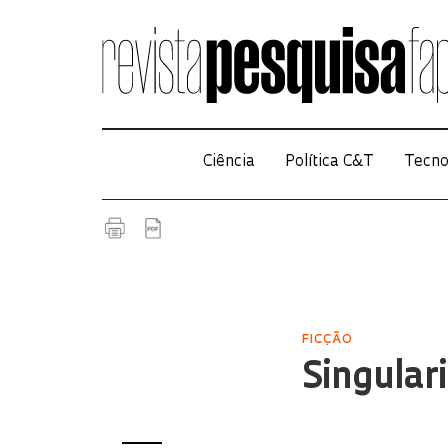
Ciência
Política C&T
Tecno
FICÇÃO
Singular