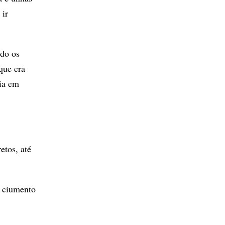
 ir
do os
que era
cia em
etos, até
e ciumento