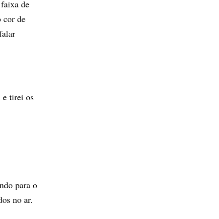
 faixa de
 cor de
falar
e tirei os
ndo para o
dos no ar.