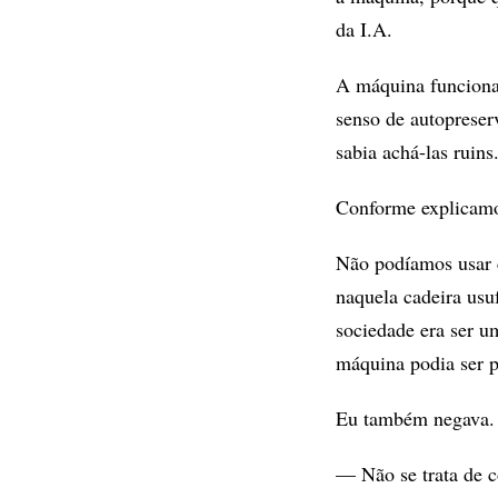
da I.A.
A máquina funcionav
senso de autopreser
sabia achá-las ruins
Conforme explicamos
Não podíamos usar 
naquela cadeira usu
sociedade era ser u
máquina podia ser p
Eu também negava.
— Não se trata de 