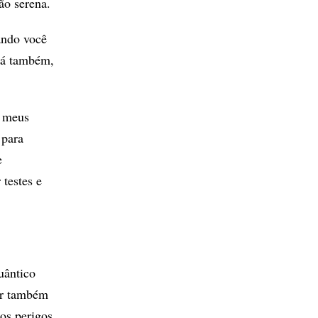
ão serena.
ando você
dá também,
e meus
 para
e
 testes e
uântico
uir também
os perigos