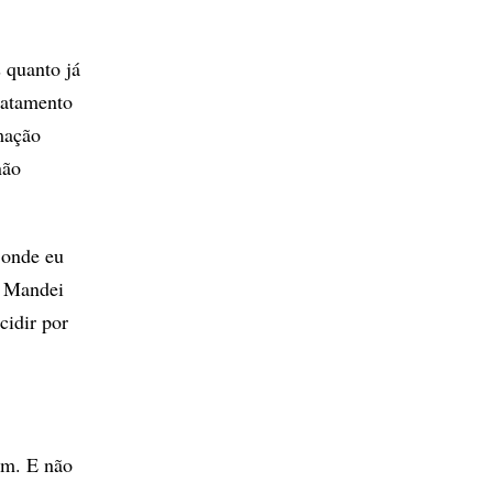
 quanto já
ratamento
mação
não
 onde eu
. Mandei
cidir por
pm. E não