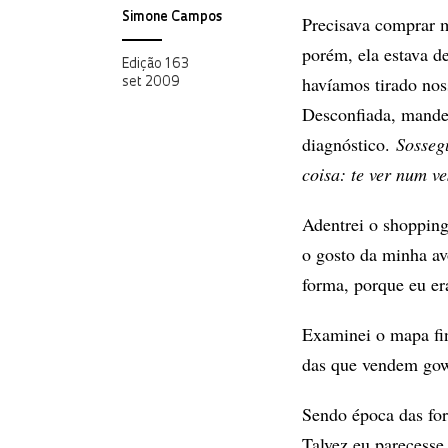
Simone Campos
Precisava comprar 
porém, ela estava 
Edição 163
havíamos tirado noss
set 2009
Desconfiada, mande
diagnóstico.
Sosseg
coisa: te ver num v
Adentrei o shopping
o gosto da minha av
forma, porque eu era
Examinei o mapa fin
das que vendem gow
Sendo época das form
Talvez eu parecesse