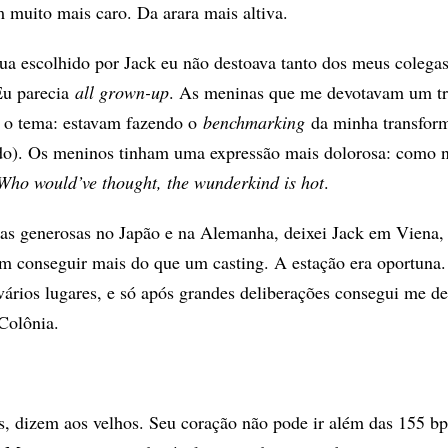
muito mais caro. Da arara mais altiva.
ua escolhido por Jack eu não destoava tanto dos meus colegas
Eu parecia
all grown-up
. As meninas que me devotavam um t
 o tema: estavam fazendo o
benchmarking
da minha transfor
ndo). Os meninos tinham uma expressão mais dolorosa: como 
Who would’ve thought, the wunderkind is hot
.
as generosas no Japão e na Alemanha, deixei Jack em Viena,
em conseguir mais do que um casting. A estação era oportuna
vários lugares, e só após grandes deliberações consegui me de
Colônia.
s, dizem aos velhos. Seu coração não pode ir além das 155 b