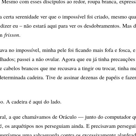
Mesmo com esses discípulos ao redor, roupa branca, express
 certa serenidade ver que o impossível foi criado, mesmo qu
dizer eu – não estará aqui para ver os desdobramentos. Mas 
um
frisson
.
ava no impossível, minha pele foi ficando mais fofa e fosca, 
lhados; passei a não ovular. Agora que eu já tinha precauções
e cabelos brancos que me recusava a tingir ou trocar, tinha m
eterminada cadeira. Tive de assinar dezenas de papéis e fazer
o. A cadeira é aqui do lado.
teral, a que chamávamos de Oráculo — junto do computador q
 é, os arquétipos nos perseguiam ainda. E precisavam perseg
ueríamos uma salvaguarda contra os excessivamente alardead