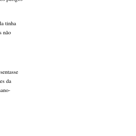
la tinha
s não
sentasse
es da
mano-