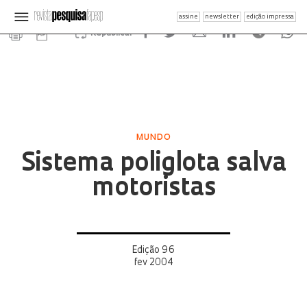
assine
newsletter
edição impressa
Republicar
MUNDO
Sistema poliglota salva
motoristas
Edição 96
fev 2004