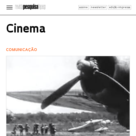
assine
newsletter
edição impressa
Cinema
COMUNICAÇÃO