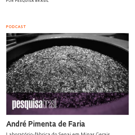
POR
PESQUISA BRASIL
PODCAST
André Pimenta de Faria
Laboratório-fábrica do Senai em Minas Gerais