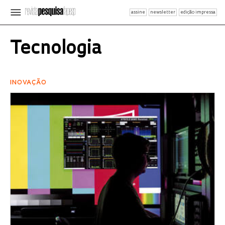
assine
newsletter
edição impressa
Tecnologia
INOVAÇÃO