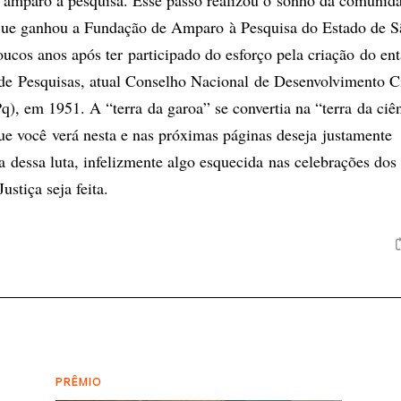
 amparo à pesquisa. Esse passo realizou o sonho da comunid
 q ue ganhou a Fundação de Amparo à Pesquisa do Estado de S
cos anos após ter participado do esforço pela criação do en
e Pesquisas, atual Conselho Nacional de Desenvolvimento Ci
), em 1951. A “terra da garoa” se convertia na “terra da ciê
que você verá nesta e nas próximas páginas deseja justamente
 dessa luta, infelizmente algo esquecida nas celebrações dos
ustiça seja feita.