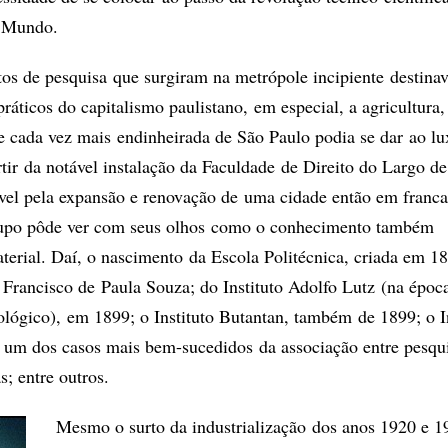
o Mundo.
tutos de pesquisa que surgiram na metrópole incipiente destina
ráticos do capitalismo paulistano, em especial, a agricultura,
te cada vez mais endinheirada de São Paulo podia se dar ao lu
rtir da notável instalação da Faculdade de Direito do Largo d
vel pela expansão e renovação de uma cidade então em franca
rupo pôde ver com seus olhos como o conhecimento também
terial. Daí, o nascimento da Escola Politécnica, criada em 1
Francisco de Paula Souza; do Instituto Adolfo Lutz (na época
ológico), em 1899; o Instituto Butantan, também de 1899; o I
 um dos casos mais bem-sucedidos da associação entre pesqu
s; entre outros.
Mesmo o surto da industrialização dos anos 1920 e 1