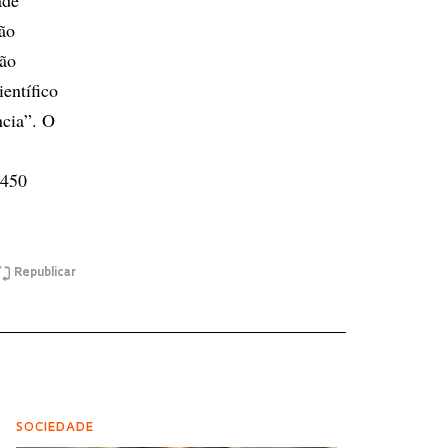
ade
ão
tão
entífico
ncia”. O
 450
Republicar