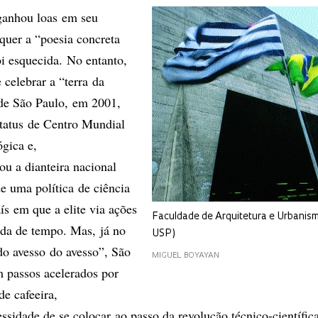
ganhou loas em seu
quer a “poesia concreta
oi esquecida. No entanto,
celebrar a “terra da
 de São Paulo, em 2001,
atus de Centro Mundial
gica e,
ou a dianteira nacional
 uma política de ciência
ís em que a elite via ações
Faculdade de Arquitetura e Urbanis
rda de tempo. Mas, já no
USP)
 do avesso do avesso”, São
MIGUEL BOYAYAN
 passos acelerados por
de cafeeira,
sidade de se colocar ao passo da revolução técnico-científic