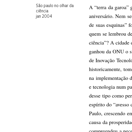
A “terra da garoa” 
São paulo no olhar da
ciência
aniversário. Nem se
jan 2004
de suas esquinas” f
quem se lembrou de 
ciência”? A cidade
ganhou da ONU o st
de Inovação Tecnoló
historicamente, tom
na implementação de
e tecnologia num pa
desse tipo como pe
espírito do “avesso
Paulo, crescendo em
causa da prosperida
compreendeu a neces