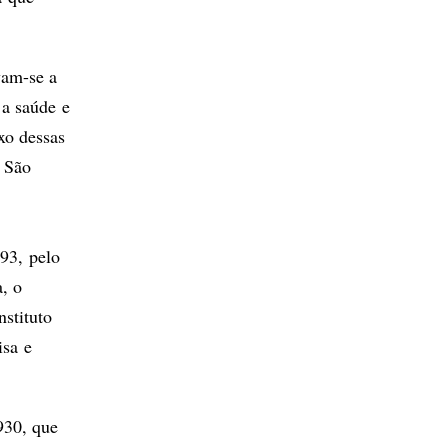
vam-se a
 a saúde e
xo dessas
e São
893, pelo
, o
nstituto
isa e
930, que