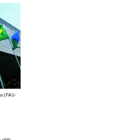
mo (FAU-
a que