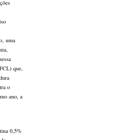
ações
iso
lo, uma
nia,
nessa
FFCL) que,
adura
tra o
smo ano, a
stina 0,5%