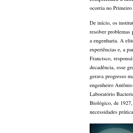
ocorria no Primeir
De início, os insti
resolver problemas p
a engenharia. A eli
experiências e, a pa
Francisco, responsá
decadência, esse g
gerava progresso ma
engenheiro Antônio 
Laboratório Bacteri
Biológico, de 1927,
necessidades prática