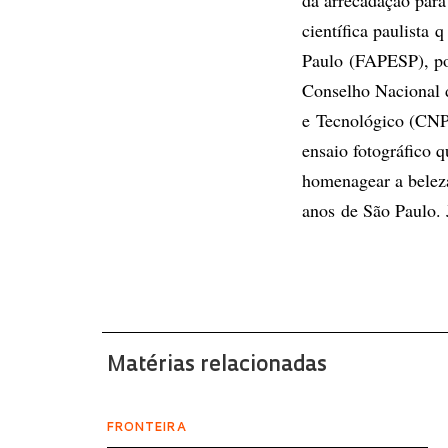
da arrecadação para
científica paulista
Paulo (FAPESP), pou
Conselho Nacional d
e Tecnológico (CNPq
ensaio fotográfico 
homenagear a beleza
anos de São Paulo. J