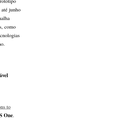
rotótipo
 até junho
malha
es, como
ecnologias
ho.
ável
ons to
S One
.