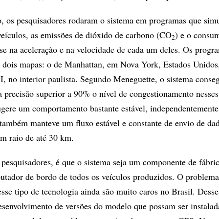
lo, os pesquisadores rodaram o sistema em programas que sim
 veículos, as emissões de dióxido de carbono (CO
) e o consu
2
e na aceleração e na velocidade de cada um deles. Os progr
dois mapas: o de Manhattan, em Nova York, Estados Unidos,
, no interior paulista. Segundo Meneguette, o sistema conse
 precisão superior a 90% o nível de congestionamento nesses
sugere um comportamento bastante estável, independentemente
 também manteve um fluxo estável e constante de envio de da
um raio de até 30 km.
 pesquisadores, é que o sistema seja um componente de fábri
tador de bordo de todos os veículos produzidos. O problema
esse tipo de tecnologia ainda são muito caros no Brasil. Dess
esenvolvimento de versões do modelo que possam ser instala