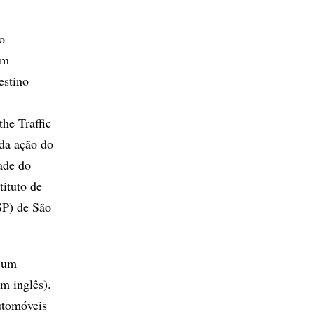
o
um
estino
he Traffic
 da ação do
ade do
ituto de
SP) de São
m um
m inglês).
utomóveis