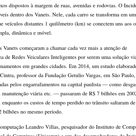
os dispostos à margem de ruas, avenidas e rodovias. O Incid
íveis dentro dos Vanets. Nele, cada carro se transforma em um
e veículos distantes 1 quilômetro (km) se conectem uns aos o
mpla, dinâmica e móvel.
os Vanets começaram a chamar cada vez mais a atenção de
ea de Redes Veiculares Inteligentes por serem uma solução vi
ionamentos em grandes cidades. Em 2014, um estudo elaborad
Cintra, professor da Fundação Getulio Vargas, em São Paulo,
adas pelos engarrafamentos na capital paulista — como desga
s, manutenção viária etc. — passaram de R$ 7 bilhões em 200
 enquanto os custos de tempo perdido no trânsito saltaram d
2 bilhões no mesmo período.
 computação Leandro Villas, pesquisador do Instituto de Com
ual de Campinas (Unicamp) e um dos desenvolvedores do Incid