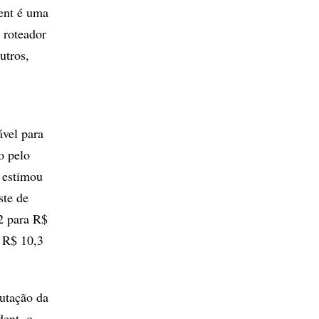
ent é uma
 roteador
utros,
ável para
o pelo
 estimou
ste de
2 para R$
e R$ 10,3
putação da
ent, o