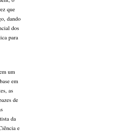
vez que
go, dando
ncial dos
ica para
s em um
 base em
es, as
pazes de
as
tista da
Ciência e