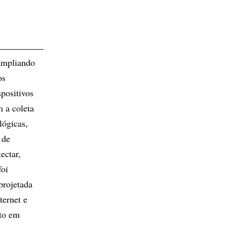
ampliando
os
positivos
 a coleta
lógicas,
 de
ectar,
foi
projetada
ternet e
ito em