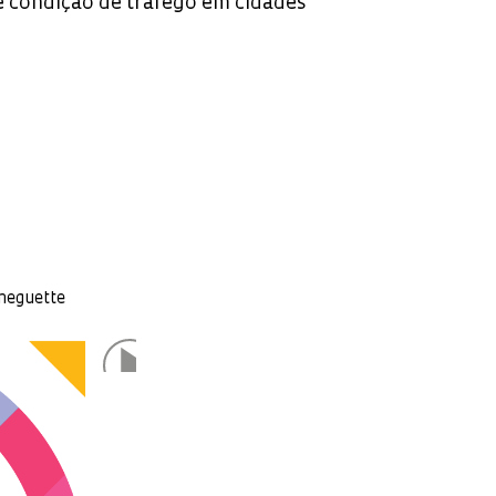
 condição de tráfego em cidades
neguette