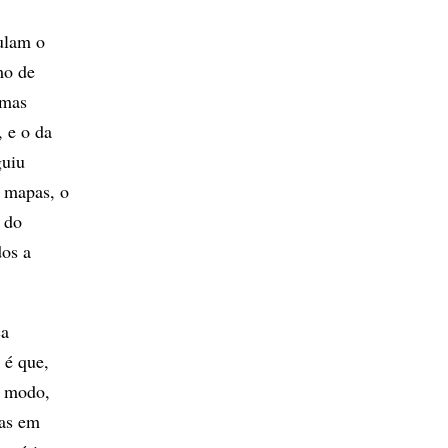
ulam o
mo de
amas
 e o da
guiu
 mapas, o
 do
dos a
ca
 é que,
e modo,
das em