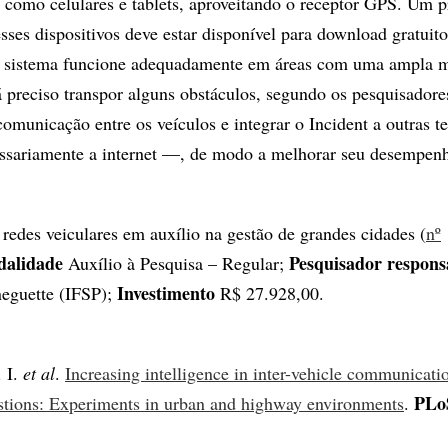
, como celulares e tablets, aproveitando o receptor GPS. Um p
sses dispositivos deve estar disponível para download gratuito
o sistema funcione adequadamente em áreas com uma ampla 
rá preciso transpor alguns obstáculos, segundo os pesquisador
omunicação entre os veículos e integrar o Incident a outras t
ssariamente a internet —, de modo a melhorar seu desempen
edes veiculares em auxílio na gestão de grandes cidades (
nº
alidade
Pesquisador respons
Auxílio à Pesquisa – Regular;
Investimento
neguette (IFSP);
R$ 27.928,00.
 I.
et al
.
Increasing intelligence in inter-vehicle communicati
PLo
estions: Experiments in urban and highway environments
.