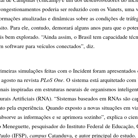
congestionamentos poderia ser reduzido com os Vanets, uma 
formações atualizadas e dinâmicas sobre as condições de tráfe
sito. Para ele, contudo, demorará alguns anos para que o pote
is bem explorado. “Ainda assim, o Brasil tem capacidade técn
m software para veículos conectados”, diz.
rimeiras simulações feitas com o Incident foram apresentado
 agosto na revista
PLoS One
. O sistema está arquitetado com
nais inspiradas em estruturas neurais de organismos inteligent
rais Artificiais (RNA). “Sistemas baseados em RNAs são ca
to pela experiência. Quando exposto a novas situações em vi
absorve as informações e se aprimora sozinho”, explica o cien
Meneguette, pesquisador do Instituto Federal de Educação, 
Paulo (IFSP),
campus
Catanduva, e autor principal do estudo.