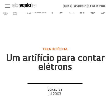
assine
newsletter
edição impressa
Republicar
TECNOCIÊNCIA
Um artifício para contar
elétrons
Edição 89
jul 2003