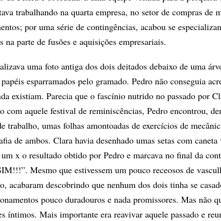
stava trabalhando na quarta empresa, no setor de compras de 
entos; por uma série de contingências, acabou se especializ
s na parte de fusões e aquisições empresariais.
talizava uma foto antiga dos dois deitados debaixo de uma árv
e papéis esparramados pelo gramado. Pedro não conseguia acr
nda existiam. Parecia que o fascínio nutrido no passado por Cl
do com aquele festival de reminiscências, Pedro encontrou, d
 de trabalho, umas folhas amontoadas de exercícios de mecânic
rafia de ambos. Clara havia desenhado umas setas com caneta
um x o resultado obtido por Pedro e marcava no final da cont
SIM!!!”. Mesmo que estivessem um pouco receosos de vascul
ro, acabaram descobrindo que nenhum dos dois tinha se casad
cionamentos pouco duradouros e nada promissores. Mas não q
es íntimos. Mais importante era reavivar aquele passado e reun