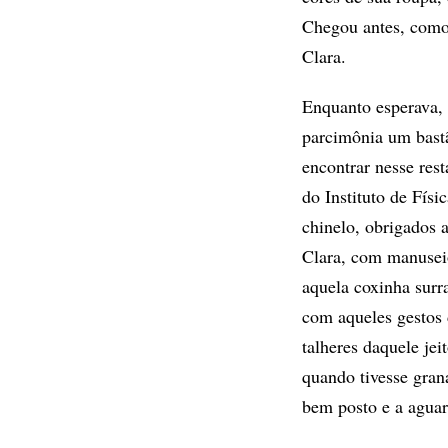
Chegou antes, como
Clara.
Enquanto esperava,
parcimônia um bastã
encontrar nesse res
do Instituto de Fís
chinelo, obrigados 
Clara, com manuseio
aquela coxinha sur
com aqueles gestos 
talheres daquele jei
quando tivesse grana
bem posto e a agua