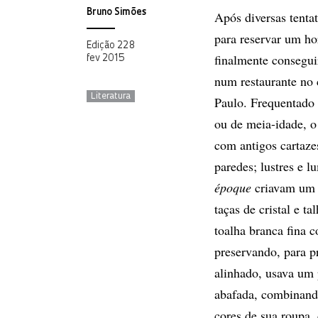
Bruno Simões
Após diversas tentat
para reservar um ho
Edição 228
finalmente consegu
fev 2015
num restaurante no 
Literatura
Paulo. Frequentado
ou de meia-idade, o
com antigos cartaze
paredes; lustres e l
époque
criavam um 
taças de cristal e t
toalha branca fina 
preservando, para pr
alinhado, usava um p
abafada, combinando
cores de sua roupa,