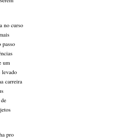
 serem
a no curso
mais
o passo
ências
de um
e levado
a carreira
us
 de
jetos
ha pro