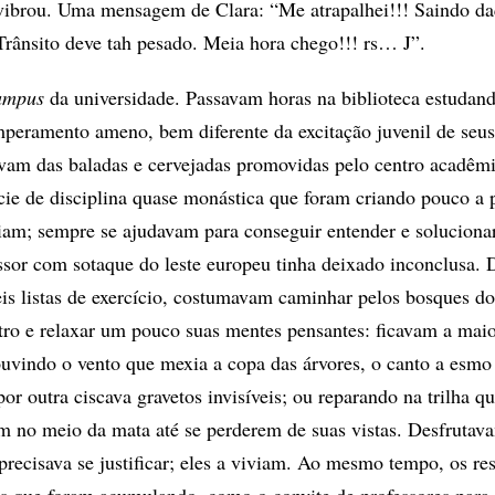
vibrou. Uma mensagem de Clara: “Me atrapalhei!!! Saindo da
Trânsito deve tah pesado. Meia hora chego!!! rs… J”.
ampus
da universidade. Passavam horas na biblioteca estudand
eramento ameno, bem diferente da excitação juvenil de seus
avam das baladas e cervejadas promovidas pelo centro acadêm
ie de disciplina quase monástica que foram criando pouco a
am; sempre se ajudavam para conseguir entender e soluciona
ssor com sotaque do leste europeu tinha deixado inconclusa. 
is listas de exercício, costumavam caminhar pelos bosques d
tro e relaxar um pouco suas mentes pensantes: ficavam a maio
uvindo o vento que mexia a copa das árvores, o canto a esm
or outra ciscava gravetos invisíveis; ou reparando na trilha qu
m no meio da mata até se perderem de suas vistas. Desfruta
precisava se justificar; eles a viviam. Ao mesmo tempo, os re