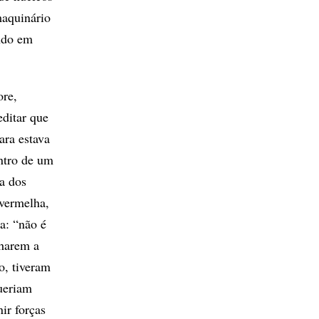
maquinário
ando em
ore,
editar que
ara estava
entro de um
a dos
 vermelha,
a: “não é
harem a
o, tiveram
ueriam
ir forças