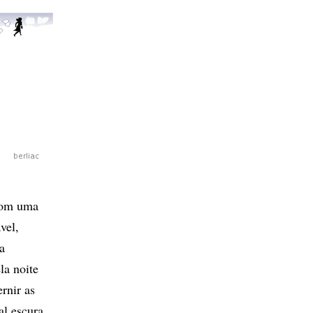
berliac
 com uma
vel,
a
la noite
rnir as
l escura.