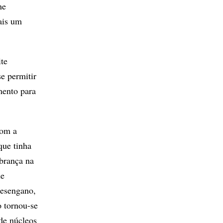
he
ais um
te
e permitir
mento para
com a
que tinha
brança na
de
desengano,
 tornou-se
 de núcleos