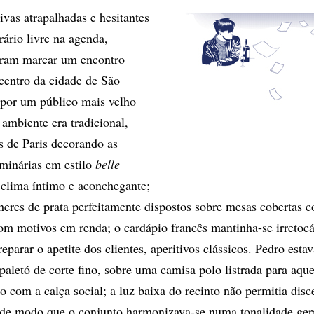
ivas atrapalhadas e hesitantes
rário livre na agenda,
iram marcar um encontro
centro da cidade de São
 por um público mais velho
 ambiente era tradicional,
s de Paris decorando as
uminárias em estilo
belle
clima íntimo e aconchegante;
alheres de prata perfeitamente dispostos sobre mesas cobertas
com motivos em renda; o cardápio francês mantinha-se irretocá
eparar o apetite dos clientes, aperitivos clássicos. Pedro estav
aletó de corte fino, sobre uma camisa polo listrada para aque
 com a calça social; a luz baixa do recinto não permitia disce
 de modo que o conjunto harmonizava-se numa tonalidade gera