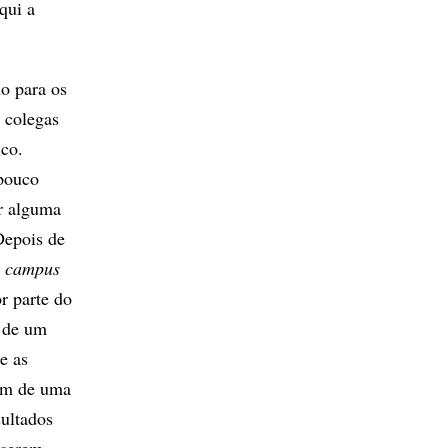
qui a
o para os
 colegas
ico.
 pouco
r alguma
Depois de
o
campus
r parte do
o de um
e as
vam de uma
sultados