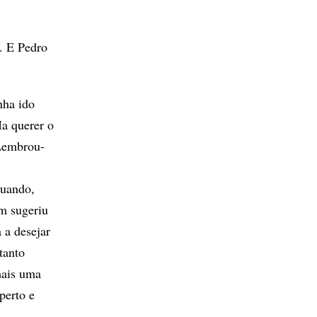
. E Pedro
nha ido
Ia querer o
 Lembrou-
quando,
om sugeriu
 a desejar
tanto
mais uma
perto e