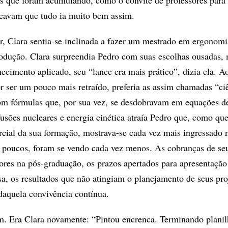
s que foram acumulando, como o convite de professores para
dicavam que tudo ia muito bem assim.
ar, Clara sentia-se inclinada a fazer um mestrado em ergonomi
odução. Clara surpreendia Pedro com suas escolhas ousadas, 
ecimento aplicado, seu “lance era mais prático”, dizia ela. A
or ser um pouco mais retraído, preferia as assim chamadas “ci
com fórmulas que, por sua vez, se desdobravam em equações 
usões nucleares e energia cinética atraía Pedro que, como qu
cial da sua formação, mostrava-se cada vez mais ingressado n
 poucos, foram se vendo cada vez menos. As cobranças de se
dores na pós-graduação, os prazos apertados para apresentação
isa, os resultados que não atingiam o planejamento de seus pro
daquela convivência contínua.
 Era Clara novamente: “Pintou encrenca. Terminando planil