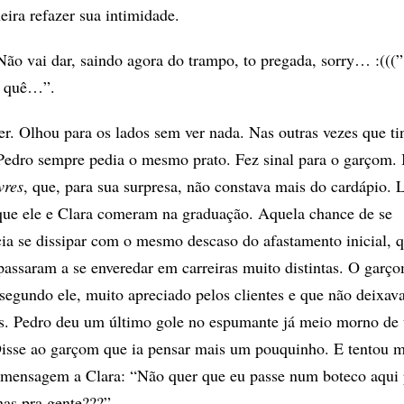
ira refazer sua intimidade.
o vai dar, saindo agora do trampo, to pregada, sorry… :(((”
o quê…”.
er. Olhou para os lados sem ver nada. Nas outras vezes que ti
 Pedro sempre pedia o mesmo prato. Fez sinal para o garçom. 
vres
, que, para sua surpresa, não constava mais do cardápio.
que ele e Clara comeram na graduação. Aquela chance de se
ia se dissipar com o mesmo descaso do afastamento inicial, 
assaram a se enveredar em carreiras muito distintas. O garç
 segundo ele, muito apreciado pelos clientes e que não deixava
s. Pedro deu um último gole no espumante já meio morno de 
Disse ao garçom que ia pensar mais um pouquinho. E tentou 
 mensagem a Clara: “Não quer que eu passe num boteco aqui 
as pra gente???” .