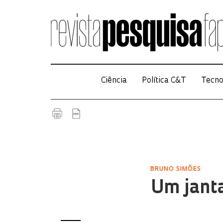
Ciência
Política C&T
Tecno
BRUNO SIMÕES
Um jant