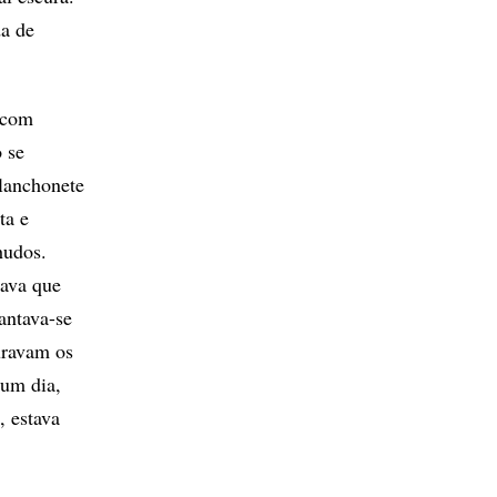
da de
 com
 se
 lanchonete
ta e
hudos.
iava que
antava-se
uravam os
 um dia,
, estava