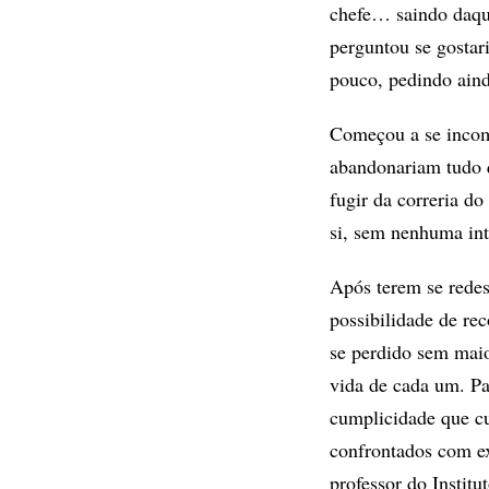
chefe… saindo daqui
perguntou se gostar
pouco, pedindo aind
Começou a se incom
abandonariam tudo q
fugir da correria d
si, sem nenhuma inte
Após terem se redes
possibilidade de rec
se perdido sem maio
vida de cada um. P
cumplicidade que cu
confrontados com ex
professor do Instit