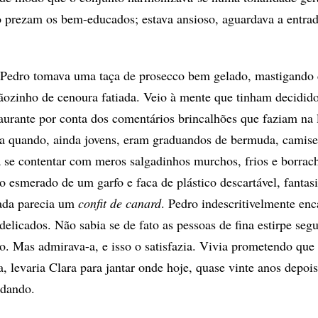
 prezam os bem-educados; estava ansioso, aguardava a entra
 Pedro tomava uma taça de prosecco bem gelado, mastigando
ozinho de cenoura fatiada. Veio à mente que tinham decidido
taurante por conta dos comentários brincalhões que faziam na
ica quando, ainda jovens, eram graduandos de bermuda, camise
a se contentar com meros salgadinhos murchos, frios e borrac
 esmerado de um garfo e faca de plástico descartável, fantas
rada parecia um
confit de canard
. Pedro indescritivelmente enc
delicados. Não sabia se de fato as pessoas de fina estirpe seg
to. Mas admirava-a, e isso o satisfazia. Vivia prometendo que
, levaria Clara para jantar onde hoje, quase vinte anos depois
rdando.