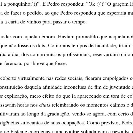
 a pouquinho;)))”. E Pedro respondeu: “Ok :)))” O garçom l
ia de fazer o pedido, ao que Pedro respondeu que esperaria m
a a carta de vinhos para passar o tempo.
odar com aquela demora. Haviam prometido que naquela noi
ue não fosse os dois. Como nos tempos de faculdade, iriam s
o dia a dia, dos compromissos profissionais, reservariam o mo
rferência, por breve que fosse.
coberto virtualmente nas redes sociais, ficaram empolgados 
onstituição daquela afinidade inconclusa de fim de juventude 
r explicação, mero efeito do que ia aparecendo em tom de co
assavam horas nos
chats
relembrando os momentos calmos e 
ltivaram ao longo da graduação, vendo-se agora, com certo 
igências sufocantes de suas ocupações. Como previsto, Pedro
uto de Física e coordenava uma equipe voltada para a pesquisa