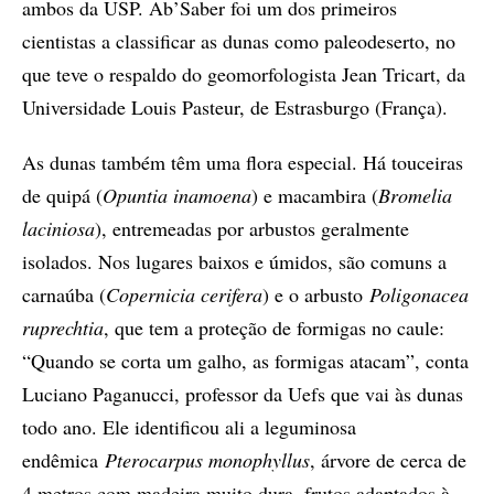
ambos da USP. Ab’Saber foi um dos primeiros
cientistas a classificar as dunas como paleodeserto, no
que teve o respaldo do geomorfologista Jean Tricart, da
Universidade Louis Pasteur, de Estrasburgo (França).
As dunas também têm uma flora especial. Há touceiras
de quipá (
Opuntia inamoena
) e macambira (
Bromelia
laciniosa
), entremeadas por arbustos geralmente
isolados. Nos lugares baixos e úmidos, são comuns a
carnaúba (
Copernicia cerifera
) e o arbusto
Poligonacea
ruprechtia
, que tem a proteção de formigas no caule:
“Quando se corta um galho, as formigas atacam”, conta
Luciano Paganucci, professor da Uefs que vai às dunas
todo ano. Ele identificou ali a leguminosa
endêmica
Pterocarpus monophyllus
, árvore de cerca de
4 metros com madeira muito dura, frutos adaptados à