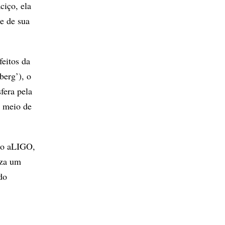
ciço, ela
e de sua
eitos da
berg’), o
fera pela
r meio de
ano aLIGO,
uza um
do