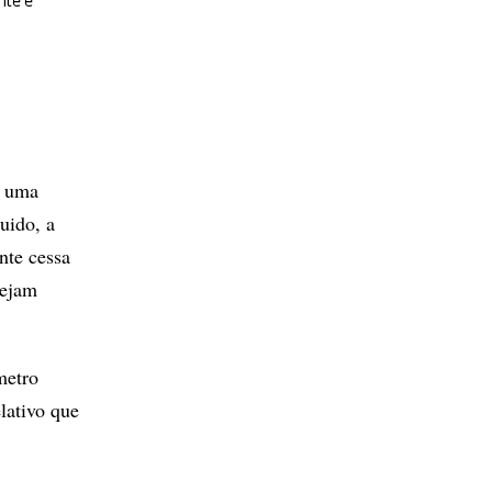
nte e
é uma
uido, a
nte cessa
sejam
metro
lativo que