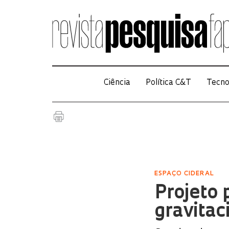
Ciência
Política C&T
Tecno
ESPAÇO CIDERAL
Projeto 
gravitac