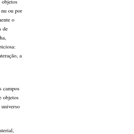
 objetos
 nu ou por
mente o
s de
ha,
biciosa:
nteração, a
os campos
e objetos
 universo
terial,