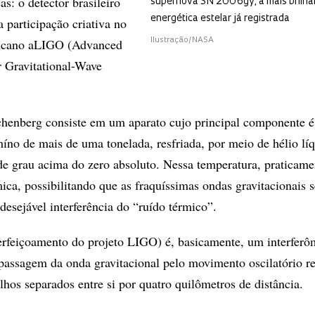
s: o detector brasileiro
supernova SN 2006gy, a mais brilha
energética estelar já registrada
 participação criativa no
ricano aLIGO (Advanced
Ilustração/NASA
r Gravitational-Wave
chenberg consiste em um aparato cujo principal componente 
míno de mais de uma tonelada, resfriada, por meio de hélio líq
e grau acima do zero absoluto. Nessa temperatura, praticame
mica, possibilitando que as fraquíssimas ondas gravitacionais 
desejável interferência do “ruído térmico”.
rfeiçoamento do projeto LIGO) é, basicamente, um interferô
a passagem da onda gravitacional pelo movimento oscilatório re
lhos separados entre si por quatro quilômetros de distância.