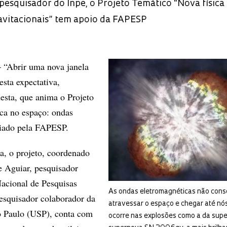
esquisador do Inpe, o Projeto Temático "Nova física
avitacionais” tem apoio da FAPESP
 “Abrir uma nova janela
esta expectativa,
esta, que anima o Projeto
ca no espaço: ondas
oiado pela FAPESP.
la, o projeto, coordenado
e Aguiar, pesquisador
 Nacional de Pesquisas
As ondas eletromagnéticas não con
pesquisador colaborador da
atravessar o espaço e chegar até nós
o Paulo (USP), conta com
ocorre nas explosões como a da sup