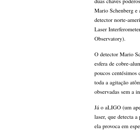
duas chaves poderosa
Mario Schenberg e a
detector norte-ame
Laser Interferomete
Observatory).
O detector Mario S
esfera de cobre-alu
poucos centésimos d
toda a agitação atô
observadas sem a in
Já o aLIGO (um ape
laser, que detecta 
ela provoca em espe