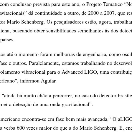
com conclusão prevista para este ano, o Projeto Temático “No
avitacionais” dá continuidade a outro, de 2000 a 2007, que re
tor Mario Schenberg. Os pesquisadores estão, agora, trabalh
ena, buscando obter sensibilidades semelhantes às dos detec
países.
dos até o momento foram melhorias de engenharia, como osci
 fase e outros. Paralelamente, estamos trabalhando no desenvo
isolamento vibracional para o Advanced LIGO, uma contribui
ericano”, informou Aguiar.
 “ainda há muito chão a percorrer, no caso do detector brasile
imeira detecção de uma onda gravitacional”.
e-americano encontra-se em fase bem mais avançada. “O aLIG
a verba 600 vezes maior do que a do Mario Schenberg. E, en