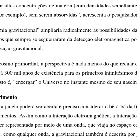
r altas concentrações de matéria (com densidades semelhante
or exemplo), sem serem absorvidas”, acrescenta o pesquisador
mia gravitacional” ampliaria radicalmente as possibilidades d
os que sempre se esgueiraram da detecção eletromagnética po
ecção gravitacional.
cosmo primordial, a perspectiva é nada menos do que recuar
já 300 mil anos de existência para os primeiros infinitésimos
sto é, “enxergar” o Universo no instante mesmo de seu nasci
rimento
 janela poderá ser aberta é preciso considerar o bê-á-bá da f
imentos. Assim como a interação eletromagnética, a interação
ser representada por meio de uma onda, que viaja no espaço 
E, como qualquer onda, a gravitacional também é descrita por