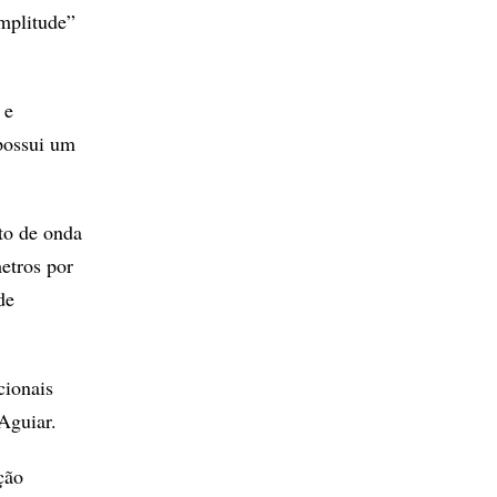
amplitude”
 e
 possui um
to de onda
etros por
de
cionais
Aguiar.
ção