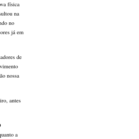
va física
sultou na
ando no
tores já em
ladores de
lvimento
ção nossa
iro, antes
O
quanto a