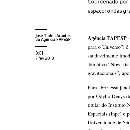
Coordenado por p
espaço: ondas gr
José Tadeu Arantes,
Agência FAPESP
–
da Agência FAPESP
para o Universo”: é 
9:01
saudavelmente imod
7 fev 2013
Temático “Nova físi
gravitacionais”, ap
Para abrir essa jane
por Odylio Denys d
titular do Instituto
Espaciais (Inpe) e 
Universidade de Sã