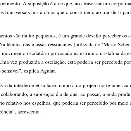
movimento. A suposição é a de que, ao atravessar um corpo ma
 transversais nos átomos que o constituem, ao transferir part
ntos são muito pequenos, é um grande desafio perceber os ef
 Na técnica das massas ressonantes (utilizada no ‘Mario Schen
o movimento oscilatório provocado na estrutura cristalina da es
ma vez produzida a oscilação, esta poderia ser percebida po
 sensível”, explica Aguiar.
tiva da interferometria laser, como a do projeto norte-americ
colaborando, a suposição é a de que, ao passar, a onda prod
io relativo nos espelhos, que poderia ser percebido por meio 
rência”, acrescenta.