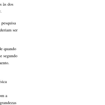
s às dos
.
a pesquisa
deriam ser
 de quando
 de segundo
mento.
ísica
com a
 grandezas