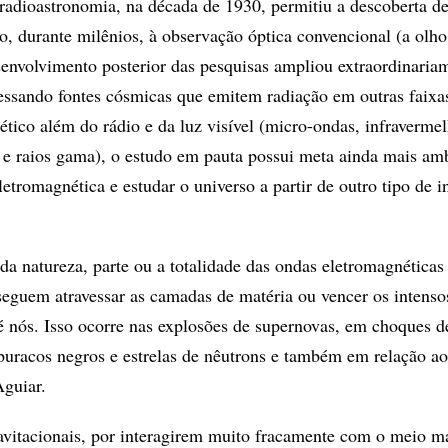
radioastronomia, na década de 1930, permitiu a descoberta de
, durante milênios, à observação óptica convencional (a olho
esenvolvimento posterior das pesquisas ampliou extraordinaria
essando fontes cósmicas que emitem radiação em outras faixa
ético além do rádio e da luz visível (micro-ondas, infravermel
 X e raios gama), o estudo em pauta possui meta ainda mais am
eletromagnética e estudar o universo a partir de outro tipo de i
da natureza, parte ou a totalidade das ondas eletromagnéticas
eguem atravessar as camadas de matéria ou vencer os intens
té nós. Isso ocorre nas explosões de supernovas, em choques d
uracos negros e estrelas de nêutrons e também em relação ao
Aguiar.
vitacionais, por interagirem muito fracamente com o meio ma