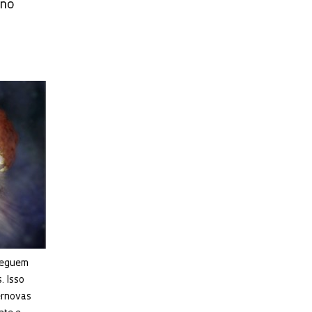
 no
seguem
. Isso
ernovas