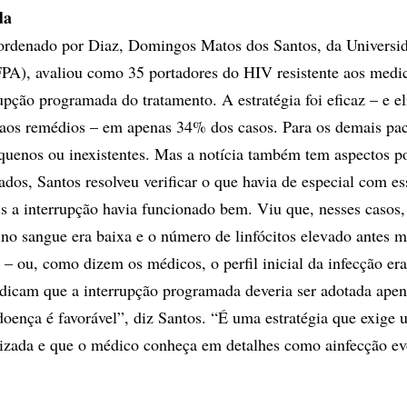
da
ordenado por Diaz, Domingos Matos dos Santos, da Universi
FPA), avaliou como 35 portadores do HIV resistente aos med
upção programada do tratamento. A estratégia foi eficaz – e e
s aos remédios – em apenas 34% dos casos. Para os demais pac
quenos ou inexistentes. Mas a notícia também tem aspectos po
ados, Santos resolveu verificar o que havia de especial com es
is a interrupção havia funcionado bem. Viu que, nesses casos,
 no sangue era baixa e o número de linfócitos elevado antes
o – ou, como dizem os médicos, o perfil inicial da infecção er
ndicam que a interrupção programada deveria ser adotada ape
 doença é favorável”, diz Santos. “É uma estratégia que exige
lizada e que o médico conheça em detalhes como ainfecção ev