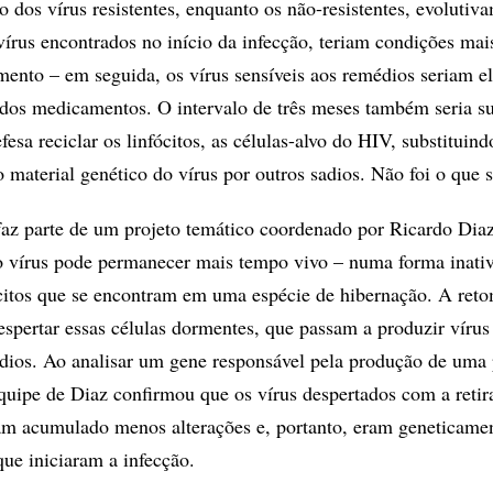
 dos vírus resistentes, enquanto os não-resistentes, evolutiv
írus encontrados no início da infecção, teriam condições mai
imento – em seguida, os vírus sensíveis aos remédios seriam e
dos medicamentos. O intervalo de três meses também seria su
fesa reciclar os linfócitos, as células-alvo do HIV, substituind
material genético do vírus por outros sadios. Não foi o que s
az parte de um projeto temático coordenado por Ricardo Dia
 o vírus pode permanecer mais tempo vivo – numa forma inati
citos que se encontram em uma espécie de hibernação. A ret
espertar essas células dormentes, que passam a produzir vírus
édios. Ao analisar um gene responsável pela produção de uma 
quipe de Diaz confirmou que os vírus despertados com a retir
m acumulado menos alterações e, portanto, eram geneticame
ue iniciaram a infecção.