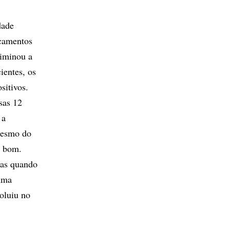
dade
icamentos
liminou a
ientes, os
sitivos.
sas 12
 a
 mesmo do
a bom.
nas quando
 uma
oluiu no