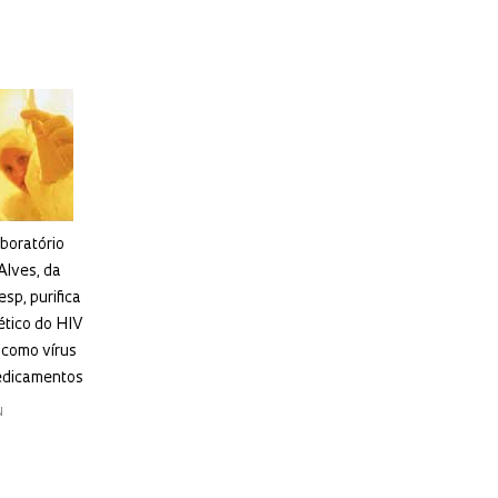
aboratório
Alves, da
sp, purifica
ético do HIV
 como vírus
edicamentos
N