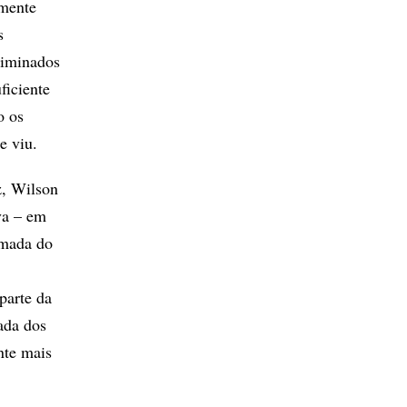
amente
s
liminados
ficiente
o os
e viu.
z, Wilson
va – em
omada do
parte da
ada dos
nte mais