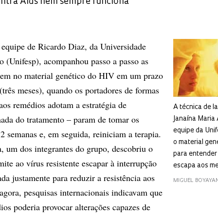
ontra Aids nem sempre funciona
 equipe de Ricardo Diaz, da Universidade
o (Unifesp), acompanhou passo a passo as
em no material genético do HIV em um prazo
 (três meses), quando os portadores de formas
 aos remédios adotam a estratégia de
A técnica de l
mada do tratamento – param de tomar os
Janaína Maria 
equipe da Unife
 semanas e, em seguida, reiniciam a terapia.
o material gen
a, um dos integrantes do grupo, descobriu o
para entender
te ao vírus resistente escapar à interrupção
escapa aos m
da justamente para reduzir a resistência aos
MIGUEL BOYAYA
gora, pesquisas internacionais indicavam que
dios poderia provocar alterações capazes de