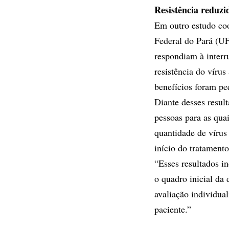
Resistência reduzi
Em outro estudo co
Federal do Pará (U
respondiam à interr
resistência do víru
benefícios foram pe
Diante desses result
pessoas para as qua
quantidade de vírus
início do tratament
“Esses resultados i
o quadro inicial da
avaliação individua
paciente.”