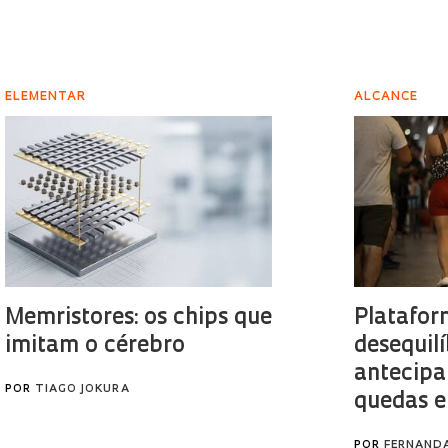
ELEMENTAR
ALCANCE
Memristores: os chips que
Platafor
imitam o cérebro
desequilí
antecipa
POR
TIAGO JOKURA
quedas e
POR
FERNAND