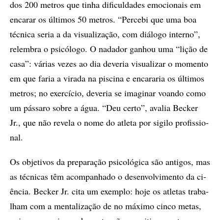
dos 200 me­tros que ti­nha di­fi­cul­da­des emo­ci­o­nais em
en­ca­rar os úl­ti­mos 50 me­tros. “Per­ce­bi que uma boa
téc­ni­ca se­ria a da vi­su­a­­li­za­ção, com di­á­lo­go in­ter­no”,
re­lem­bra o psi­có­lo­go. O na­da­dor ga­nhou uma “li­ção de
casa”: vá­ri­as ve­zes ao dia de­ve­ria vi­su­a­li­zar o mo­men­to
em que fa­ria a vi­ra­da na pis­ci­na e en­ca­ra­ria os úl­ti­mos
me­tros; no exer­cí­cio, de­ve­ria se ima­gi­nar vo­an­do como
um pás­sa­ro so­bre a água. “Deu cer­to”, ava­lia Bec­ker
Jr., que não re­ve­la o nome do atleta por si­gi­lo pro­fis­si­o­
nal.
Os ob­je­ti­vos da pre­pa­ra­ção psi­co­ló­gi­ca são an­ti­gos, mas
as téc­ni­cas têm acom­pa­nha­do o de­sen­vol­vi­men­to da ci­
ên­cia. Bec­ker Jr. cita um exem­plo: hoje os atle­tas tra­ba­
lham com a men­ta­li­za­ção de no má­xi­mo cin­co me­tas,