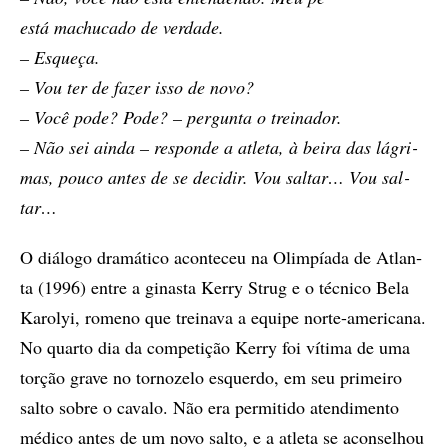
está ma­chu­ca­do de ver­da­de.
– Es­que­ça.
– Vou ter de fa­zer isso de novo?
– Você pode? Pode? – per­gun­ta o trei­na­dor.
– Não sei ain­da – res­pon­de a atle­ta, à bei­ra das lá­gri­
mas, pou­co an­tes de se de­ci­dir. Vou sal­tar… Vou sal­
tar…
O di­á­lo­go dra­má­ti­co acon­te­ceu na Olim­pí­a­da de Atlan­
ta (1996) en­tre a gi­nas­ta Kerry Strug e o téc­ni­co Be­la
Ka­rol­yi, ro­me­no que trei­na­va a equi­pe nor­te-ame­ri­ca­na.
No quar­to dia da com­pe­ti­ção Kerry foi ví­ti­ma de uma
tor­ção gra­ve no tor­no­ze­lo es­quer­do, em seu pri­mei­ro
sal­to so­bre o ca­va­lo. Não era per­mi­ti­do aten­di­men­to
mé­di­co an­tes de um novo sal­to, e a atle­ta se acon­se­lhou