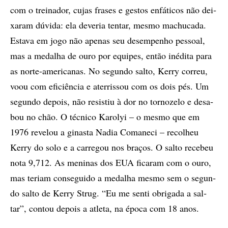
com o trei­na­dor, cu­jas fra­ses e ges­tos en­fá­ti­cos não dei­
xa­ram dú­vi­da: ela de­ve­ria ten­tar, mes­mo ma­chu­ca­da.
Es­ta­va em jogo não ape­nas seu de­sem­pe­nho pes­so­al,
mas a me­da­lha de ouro por equi­pes, en­tão iné­di­ta para
as nor­te-ame­ri­ca­nas. No se­gun­do sal­to, Kerry cor­reu,
voou com efi­ci­ên­cia e ater­ris­sou com os dois pés. Um
se­gun­do de­pois, não re­sis­tiu à dor no tor­no­ze­lo e de­sa­
bou no chão. O téc­ni­co Ka­rol­yi – o mes­mo que em
1976 re­ve­lou a gi­nas­ta Na­dia Co­ma­ne­ci – re­co­lheu
Kerry do solo e a car­re­gou nos bra­ços. O sal­to re­ce­beu
nota 9,712. As me­ni­nas dos EUA fi­ca­ram com o ouro,
mas te­ri­am con­se­gui­do a me­da­lha mes­mo sem o se­gun­
do sal­to de Kerry Strug. “Eu me sen­ti obri­ga­da a sal­
tar”, con­tou de­pois a atle­ta, na épo­ca com 18 anos.