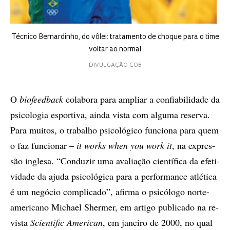
Técnico Bernardinho, do vôlei: tratamento de choque para o time
voltar ao normal
DIVULGAÇÃO COB
O
bi­o­fe­ed­back
co­la­bo­ra para am­pli­ar a con­fi­a­bi­li­da­de da
psi­co­lo­gia es­por­ti­va, ain­da vis­ta com al­gu­ma re­ser­va.
Para mu­i­tos, o tra­ba­lho psi­co­ló­gi­co fun­ci­o­na para quem
o faz fun­ci­o­nar –
it works when you work it
, na ex­pres­
são in­gle­sa. “Con­du­zir uma ava­li­a­ção ci­en­tí­fi­ca da efe­ti­
vi­da­de da aju­da psi­co­ló­gi­ca pa­ra a per­for­man­ce atlé­ti­ca
é um ne­gó­cio com­pli­ca­do”, afir­ma o psi­có­lo­go nor­te-
ame­ri­ca­no Mi­chael Sher­mer, em ar­ti­go pu­bli­ca­do na re­
vis­ta
Sci­en­ti­fic Ame­ri­can
, em ja­nei­ro de 2000, no qual