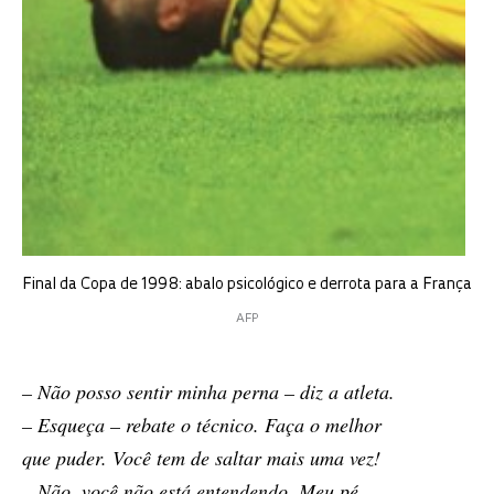
Final da Copa de 1998: abalo psicológico e derrota para a França
AFP
– Não pos­so sen­tir mi­nha per­na – diz a atle­ta.
– Es­que­ça – re­ba­te o téc­ni­co. Faça o me­lhor
que pu­der. Você tem de sal­tar mais uma vez!
– Não, você não está en­ten­den­do. Meu pé