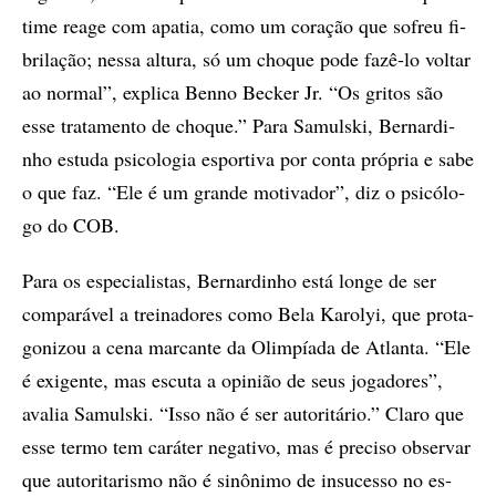
time re­a­ge com apa­tia, como um co­ra­ção que so­freu fi­
bri­la­ção; nes­sa al­tu­ra, só um cho­que pode fazê-lo vol­tar
ao nor­mal”, ex­pli­ca Ben­no Bec­ker Jr. “Os gri­tos são
esse tra­ta­men­to de cho­que.” Para Sa­muls­ki, Ber­nar­di­
nho es­tu­da psi­co­lo­gia es­por­ti­va por con­ta pró­pria e sa­be
o que faz. “Ele é um gran­de mo­ti­va­dor”, diz o psi­có­lo­
go do COB.
Para os es­pe­ci­a­lis­tas, Ber­nar­di­nho está lon­ge de ser
com­pa­rá­vel a trei­na­do­res como Bela Ka­rol­yi, que pro­ta­
go­ni­zou a cena mar­can­te da Olim­pí­a­da de Atlan­ta. “Ele
é exi­gen­te, mas es­cu­ta a opi­ni­ão de seus jo­ga­do­res”,
ava­lia Sa­muls­ki. “Isso não é ser au­to­ri­tá­rio.” Cla­ro que
esse ter­mo tem ca­rá­ter ne­ga­ti­vo, mas é pre­ci­so ob­ser­var
que au­to­ri­ta­ris­mo não é si­nô­ni­mo de in­su­ces­so no es­