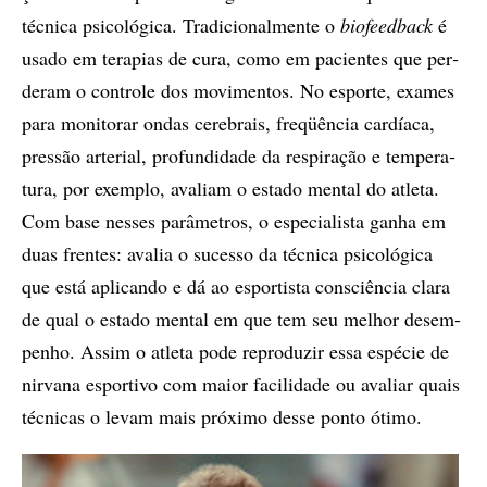
téc­ni­ca psi­co­ló­gi­ca. Tra­di­ci­o­nal­men­te o
bi­o­fe­ed­back
é
usa­do em te­ra­pi­as de cura, como em pa­ci­en­tes que per­
de­ram o con­tro­le dos mo­vi­men­tos. No es­por­te, exa­mes
para mo­ni­to­rar on­das ce­re­brais, fre­qüên­cia car­dí­a­ca,
pres­são ar­te­ri­al, pro­fun­di­da­de da res­pi­ra­ção e tem­pe­ra­
tu­ra, por exem­plo, ava­li­am o es­ta­do men­tal do atle­ta.
Com base nes­ses pa­râ­me­tros, o es­pe­ci­a­lis­ta ga­nha em
duas fren­tes: ava­lia o su­ces­so da téc­ni­ca psi­co­ló­gi­ca
que está apli­can­do e dá ao es­por­tis­ta cons­ci­ên­cia cla­ra
de qual o es­ta­do men­tal em que tem seu me­lhor de­sem­
pe­nho. As­sim o atle­ta po­de re­pro­du­zir essa es­pé­cie de
nir­va­na es­por­ti­vo com mai­or fa­ci­li­da­de ou ava­li­ar quais
téc­ni­cas o le­vam mais pró­xi­mo des­se pon­to óti­mo.