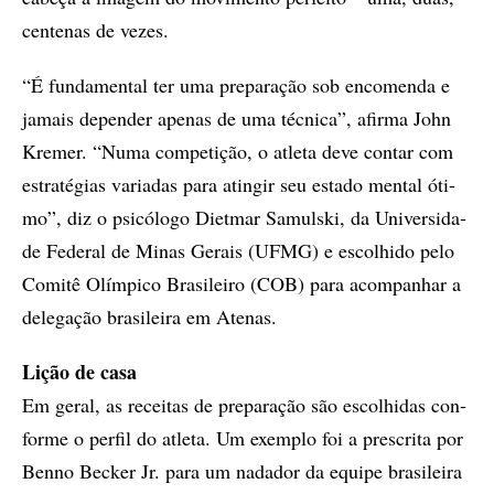
cen­te­nas de ve­zes.
“É fun­da­men­tal ter uma pre­pa­ra­ção sob en­co­men­da e
ja­mais de­pen­der ape­nas de uma téc­ni­ca”, afir­ma John
Kre­mer. “Numa com­pe­ti­ção, o atle­ta deve con­tar com
es­tra­té­gias va­ri­a­das para atin­gir seu es­ta­do men­tal óti­
mo”, diz o psi­có­lo­go Di­et­mar Sa­muls­ki, da Uni­ver­si­da­
de Fe­de­ral de Mi­nas Ge­rais (UFMG) e es­co­lhi­do pelo
Co­mi­tê Olím­pi­co Bra­si­lei­ro (COB) para acom­pa­nhar a
de­le­ga­ção bra­si­lei­ra em Ate­nas.
Lição de casa
Em ge­ral, as re­cei­tas de pre­pa­ra­ção são es­co­lhi­das con­
for­me o per­fil do atle­ta. Um exem­plo foi a pres­cri­ta por
Ben­no Bec­ker Jr. para um na­da­dor da equi­pe bra­si­lei­ra