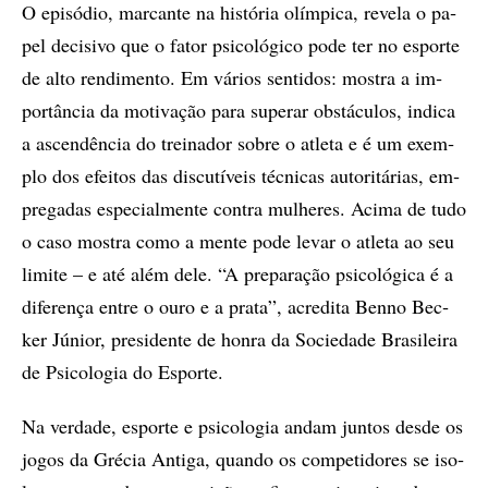
O epi­só­dio, mar­can­te na his­tó­ria olím­pi­ca, re­ve­la o pa­
pel de­ci­si­vo que o fa­tor psi­co­ló­gi­co pode ter no es­por­te
de alto ren­di­men­to. Em vá­ri­os sen­ti­dos: mos­tra a im­
por­tân­cia da mo­ti­va­ção para su­pe­rar obs­tá­cu­los, in­di­ca
a as­cen­dên­cia do trei­na­dor so­bre o atle­ta e é um exem­
plo dos efei­tos das dis­cu­tí­veis téc­ni­cas au­to­ri­tá­ri­as, em­
pre­ga­das es­pe­ci­al­men­te con­tra mu­lhe­res. Aci­ma de tudo
o caso mos­tra como a men­te pode le­var o atle­ta ao seu
li­mi­te – e até além dele. “A pre­pa­ra­ção psi­co­ló­gi­ca é a
di­fe­ren­ça en­tre o ouro e a pra­ta”, acre­di­ta Ben­no Bec­
ker Jú­ni­or, pre­si­den­te de hon­ra da So­ci­e­da­de Bra­si­lei­ra
de Psi­co­lo­gia do Es­por­te.
Na ver­da­de, es­por­te e psi­co­lo­gia an­dam jun­tos des­de os
jo­gos da Gré­cia An­ti­ga, quan­do os com­pe­ti­do­res se iso­