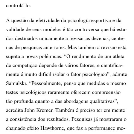
con­tro­lá-lo.
A ques­tão da efe­ti­vi­da­de da psi­co­lo­gia es­por­ti­va e da
va­li­da­de de seus mo­de­los é tão con­tro­ver­sa que há es­tu­
dos des­ti­na­dos uni­ca­men­te a re­vi­sar as de­ze­nas, cen­te­
nas de pes­qui­sas an­te­ri­o­res. Mas tam­bém a re­vi­são está
su­jei­ta a no­vas po­lê­mi­cas. “O ren­di­men­to de um atle­ta
de com­pe­ti­ção de­pen­de de vá­ri­os fa­to­res, e ci­en­ti­fi­ca­
men­te é mu­i­to di­fí­cil iso­lar o fa­tor psi­co­ló­gi­co”, ad­mi­te
Sa­muls­ki. “Pes­so­al­men­te, pen­so que me­di­das e mes­mo
tes­tes psi­co­ló­gi­cos ra­ra­men­te ofe­re­cem com­pre­en­são
tão pro­fun­da quan­to a das abor­da­gens qua­li­ta­ti­vas”,
acre­di­ta John Kre­mer. Tam­bém é pre­ci­so ter em men­te
a con­sis­tên­cia dos re­sul­ta­dos. Pes­qui­sas já mos­tra­ram o
cha­ma­do efei­to Haw­thor­ne, que faz a per­for­man­ce me­