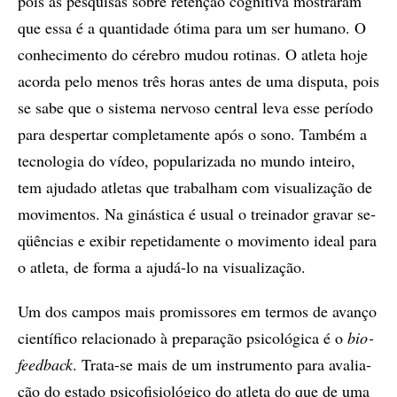
pois as pes­qui­sas so­bre re­ten­ção cog­ni­ti­va mos­tra­ram
que essa é a quan­ti­da­de óti­ma para um ser hu­ma­no. O
co­nhe­ci­men­to do cé­re­bro mu­dou ro­ti­nas. O atle­ta hoje
acor­da pelo me­nos três ho­ras an­tes de uma dis­pu­ta, pois
se sabe que o sis­te­ma ner­vo­so cen­tral leva esse pe­rí­o­do
para des­per­tar com­ple­ta­men­te após o sono. Tam­bém a
tec­no­lo­gia do ví­deo, po­pu­la­ri­za­da no mun­do in­tei­ro,
tem aju­da­do atle­tas que tra­ba­lham com vi­su­a­li­za­ção de
mo­vi­men­tos. Na gi­nás­ti­ca é usu­al o trei­na­dor gra­var se­
qüên­ci­as e exi­bir re­pe­ti­da­men­te o mo­vi­men­to ide­al para
o atle­ta, de for­ma a aju­dá-lo na vi­su­a­li­za­ção.
Um dos cam­pos mais pro­mis­so­res em ter­mos de avan­ço
ci­en­tí­fi­co re­la­ci­o­na­do à pre­pa­ra­ção psi­co­ló­gi­ca é o
bi­o­
fe­ed­back
. Tra­ta-se mais de um ins­tru­men­to para ava­li­a­
ção do es­ta­do psi­cofi­si­o­ló­gi­co do atle­ta do que de uma