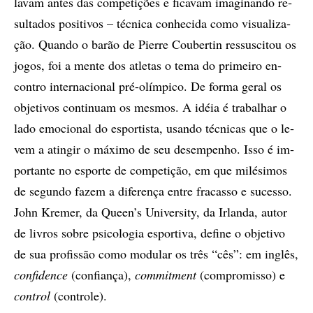
la­vam an­tes das com­pe­ti­çõ­es e fi­ca­vam ima­gi­nan­do re­
sul­ta­dos po­si­ti­vos – téc­ni­ca co­nhe­ci­da como vi­su­a­li­za­
ção. Quan­do o ba­rão de Pi­er­re Cou­ber­tin res­sus­ci­tou os
jo­gos, foi a men­te dos atle­tas o tema do pri­mei­ro en­
con­tro in­ter­na­ci­o­nal pré-olím­pi­co. De for­ma ge­ral os
ob­je­ti­vos con­ti­nu­am os mes­mos. A idéia é tra­ba­lhar o
lado emo­ci­o­nal do es­por­tis­ta, usan­do téc­ni­cas que o le­
vem a atin­gir o má­xi­mo de seu de­sem­pe­nho. Isso é im­
por­tan­te no es­por­te de com­pe­ti­ção, em que mi­lé­si­mos
de se­gun­do fa­zem a di­fe­ren­ça en­tre fra­cas­so e su­ces­so.
John Kre­mer, da Queen’s Uni­ver­sity, da Ir­lan­da, au­tor
de li­vros so­bre psi­co­lo­gia es­por­ti­va, de­fi­ne o ob­je­ti­vo
de sua pro­fis­são como mo­du­lar os três “cês”: em in­glês,
con­fi­den­ce
(con­fi­an­ça),
com­mit­ment
(com­pro­mis­so) e
con­trol
(con­tro­le).