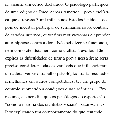
se as­su­me um cé­ti­co de­cla­ra­do. O psi­có­lo­go par­ti­ci­pou
de uma edi­ção da Race Across Amé­ri­ca – pro­va ci­clís­ti­
ca que atra­ves­sa 3 mil mi­lhas nos Es­ta­dos Uni­dos – de­
pois de me­­di­tar, par­ti­ci­par de se­mi­ná­ri­os so­bre con­tro­le
de es­ta­dos in­ter­nos, ou­vir fi­tas mo­ti­va­ci­o­nais e apren­der
auto-hip­no­se con­tra a dor. “Não sei di­zer se fun­ci­o­nou,
nem como ci­en­tis­ta nem como ci­clis­ta”, ava­li­ou. Ele
ex­pli­ca as di­fi­cul­da­des de ti­rar a pro­va nes­sa área: se­ria
pre­ci­so con­si­de­rar to­das as va­ri­á­veis que in­flu­en­ci­a­ram
um atle­ta, ver se o tra­ba­lho psi­co­ló­gi­co tra­­ria re­sul­ta­dos
se­me­lhan­tes em ou­tros com­pe­ti­do­res, ter um gru­po de
con­tro­le sub­me­ti­do a con­di­çõ­es qua­­se idên­ti­cas… Em
re­su­mo, ele acre­di­ta que os psi­có­lo­gos do es­por­te são
“como a mai­o­ria dos ci­en­tis­tas so­ci­ais”: saem-se me­
lhor ex­pli­can­do um com­por­ta­men­­to do que ten­tan­do