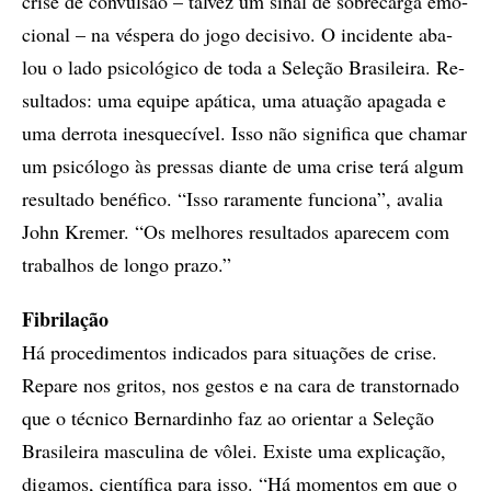
cri­se de con­vul­são – tal­vez um si­nal de so­bre­car­ga emo­
ci­o­nal – na vés­pe­ra do jogo de­ci­si­vo. O in­ci­den­te aba­
lou o lado psi­co­ló­gi­co de toda a Se­le­ção Bra­si­lei­ra. Re­
sul­ta­dos: uma equi­pe apá­ti­ca, uma atu­a­ção apa­ga­da e
uma der­ro­ta ines­que­cí­vel. Isso não sig­ni­fi­ca que cha­mar
um psi­có­lo­go às pres­sas di­an­te de uma cri­se terá al­gum
re­sul­ta­do be­né­fi­co. “Isso ra­ra­men­te fun­ci­o­na”, ava­lia
John Kre­mer. “Os me­lho­res re­sul­ta­dos apa­re­cem com
tra­ba­lhos de lon­go pra­zo.”
Fibrilação
Há pro­ce­di­men­tos in­di­ca­dos para si­tu­a­çõ­es de cri­se.
Re­pa­re nos gri­tos, nos ges­tos e na cara de trans­tor­na­do
que o téc­ni­co Ber­nar­di­nho faz ao ori­en­tar a Se­le­ção
Bra­si­lei­ra mas­cu­li­na de vô­lei. Exis­te uma ex­pli­ca­ção,
di­ga­mos, ci­en­tí­fi­ca para isso. “Há mo­men­tos em que o