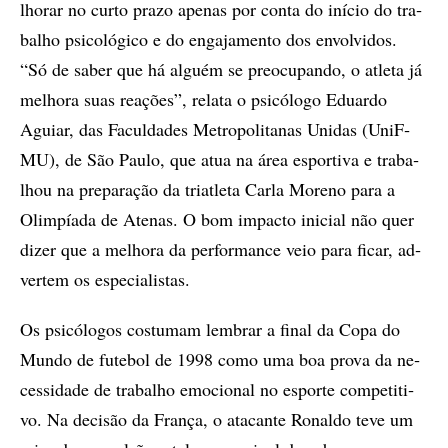
lho­rar no cur­to pra­zo ape­nas por con­ta do iní­cio do tra­
ba­lho psi­co­ló­gi­co e do en­ga­ja­men­to dos en­vol­vi­dos.
“Só de sa­ber que há al­guém se pre­o­cu­pan­do, o atle­ta já
me­lho­ra suas re­a­çõ­es”, re­la­ta o psi­có­lo­go Edu­ar­do
Aguiar, das Fa­cul­da­des Me­tro­po­li­ta­nas Uni­das (UniF­
MU), de São Pau­lo, que atua na área es­por­ti­va e tra­ba­
lhou na pre­pa­ra­ção da tri­a­tle­ta Car­la Mo­re­no para a
Olim­pí­a­­da de Ate­nas. O bom im­pac­to ini­ci­al não quer
di­zer que a me­lho­ra da per­for­man­ce veio para fi­car, ad­
ver­tem os es­pe­ci­a­lis­tas.
Os psi­có­lo­gos cos­tu­mam lem­brar a fi­nal da Copa do
Mun­do de fu­te­bol de 1998 como uma boa pro­va da ne­
ces­si­da­de de tra­ba­lho emo­ci­o­nal no es­por­te com­pe­ti­ti­
vo. Na de­ci­são da Fran­ça, o ata­can­te Ro­nal­do teve um