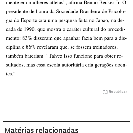
men­te em mulheres atle­tas”, afir­ma Ben­no Bec­ker Jr. O
pre­si­den­te de hon­ra da So­ci­e­da­de Bra­si­lei­ra de Psi­co­lo­
gia do Es­por­te cita uma pes­qui­sa fei­ta no Ja­pão, na dé­
ca­da de 1990, que mos­tra o ca­rá­ter cul­tu­ral do pro­ce­di­
men­to: 83% dis­se­ram que apa­nhar fa­zia bem para a dis­
ci­pli­na e 86% re­ve­la­ram que, se fos­sem trei­na­do­res,
tam­­bém ba­­­te­ri­am. “Tal­vez is­so fun­­­ci­o­ne para ob­ter re­
sul­­ta­dos, mas es­­sa es­co­la au­to­ri­tá­ria cria ge­ra­çõ­es do­en­
tes.”
Republicar