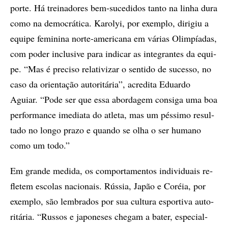
por­te. Há trei­na­do­res bem-su­ce­di­dos tan­to na li­nha dura
como na de­mo­crá­ti­ca. Ka­rol­yi, por exem­plo, di­ri­giu a
equi­pe fe­mi­ni­na nor­te-ame­ri­ca­na em vá­ri­as Olim­pí­a­das,
com po­der in­clu­si­ve para in­di­car as in­te­gran­tes da equi­
pe. “Mas é pre­ci­so re­la­ti­vi­zar o sen­ti­do de su­ces­so, no
caso da ori­en­ta­ção au­to­ri­tá­ria”, acre­di­ta Edu­ar­do
Aguiar. “Po­de ser que essa abordagem con­si­ga uma boa
per­for­man­ce ime­di­a­ta do atle­ta, mas um pés­si­mo re­sul­
ta­do no longo prazo e quan­do se olha o ser hu­ma­no
como um todo.”
Em gran­de me­di­da, os com­por­ta­men­tos in­di­vi­du­ais re­
fle­tem es­co­las na­ci­o­nais. Rús­sia, Ja­pão e Co­réia, por
exem­plo, são lem­bra­dos por sua cul­tu­ra es­por­ti­va au­to­
ri­tá­ria. “Rus­sos e ja­po­ne­ses che­gam a ba­ter, es­pe­ci­al­