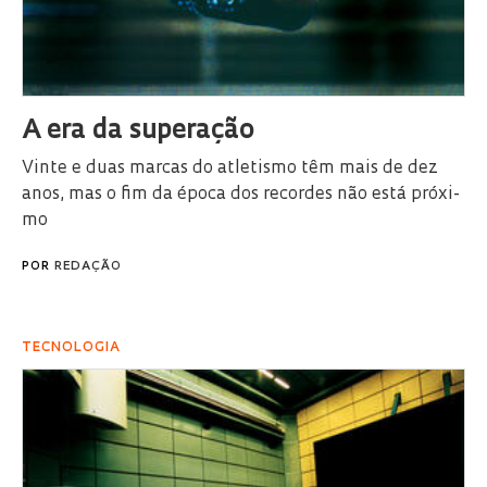
A era da su­pe­ra­ção
Vin­te e duas mar­cas do atle­tis­mo têm mais de dez
anos, mas o fim da épo­ca dos re­cor­des não está pró­xi­
mo
POR
REDAÇÃO
TECNOLOGIA