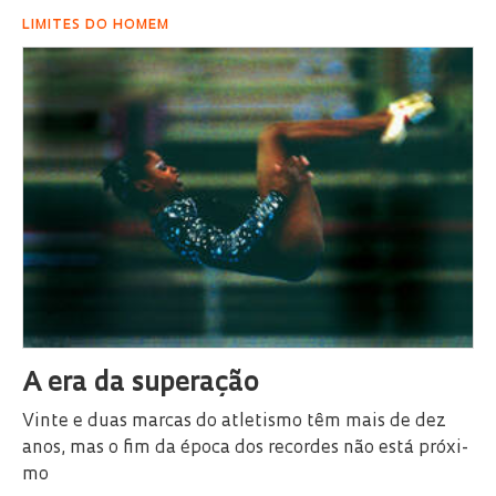
LI­MI­TES DO HO­MEM
A era da su­pe­ra­ção
Vin­te e duas mar­cas do atle­tis­mo têm mais de dez
anos, mas o fim da épo­ca dos re­cor­des não está pró­xi­
mo