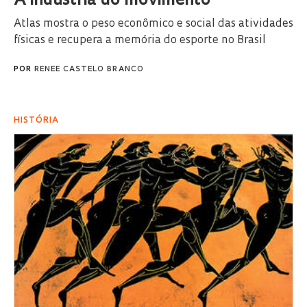
A in­dús­tria do mo­vi­men­to
Atlas mos­tra o peso eco­nô­mi­co e so­ci­al das ati­vi­da­des
fí­si­cas e re­cu­pe­ra a me­mó­ria do es­por­te no Bra­sil
POR
RENEE CASTELO BRANCO
HISTÓRIA