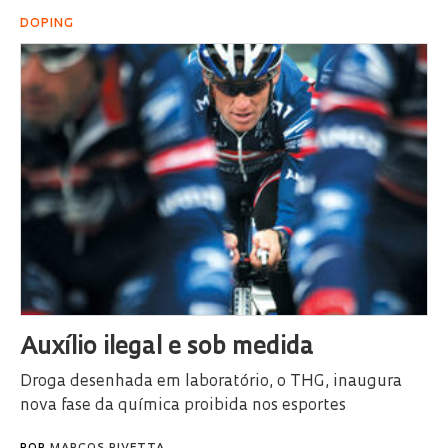
DOPING
Au­xí­lio ile­gal e sob me­di­da
Dro­ga de­se­nha­da em la­bo­ra­tó­rio, o THG, inau­gu­ra
nova fase da quí­mi­ca proi­bi­da nos es­por­tes