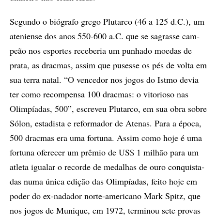
Se­gun­do o bi­ó­gra­fo gre­go Plu­tar­co (46 a 125 d.C.), um
ate­ni­en­se dos anos 550-600 a.C. que se sa­gras­se cam­
pe­ão nos es­por­tes re­ce­be­ria um pu­nha­do mo­e­das de
pra­ta, as drac­mas, as­sim que pu­ses­se os pés de vol­ta em
sua ter­ra na­tal. “O ven­ce­dor nos jo­gos do Is­tmo de­via
ter como re­com­pen­sa 100 drac­mas: o vi­to­ri­o­so nas
Olim­pí­a­das, 500”, es­cre­veu Plu­tar­co, em sua obra so­bre
Só­lon, es­ta­dis­ta e re­for­ma­dor de Ate­nas. Para a épo­ca,
500 drac­mas era uma for­tu­na. As­sim como hoje é uma
for­tu­na ofe­re­cer um prê­mio de US$ 1 mi­lhão para um
atle­ta igua­lar o re­cor­de de me­da­lhas de ouro con­quis­ta­
das numa úni­ca edi­ção das Olim­pí­a­das, fei­to hoje em
po­der do ex-na­da­dor nor­te-ame­ri­ca­no Mark Spitz, que
nos jo­gos de Mu­ni­que, em 1972, ter­mi­nou sete pro­vas