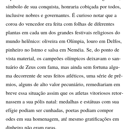
sím­bo­lo de sua con­quis­ta, hon­ra­ria co­bi­ça­da por to­dos,
in­clu­si­ve no­bres e go­ver­nan­tes. É cu­ri­o­so no­tar que a
co­roa do ven­ce­dor era fei­ta com fo­­lhas de di­fe­ren­tes
plan­tas em cada um dos gran­des fes­­­­ti­vais re­li­gio­sos do
mun­do he­lê­ni­co: oli­vei­ra em Olím­­pia, lou­ro em Del­fos,
pi­nhei­ro no Is­tmo e sal­sa em Ne­méia. Se, do pon­to de
vis­ta ma­te­ri­al, os cam­pe­õ­es olím­pi­cos dei­xa­vam o san­
tu­á­rio de Zeus com fama, mas ain­da sem for­tu­na al­gu­
ma de­cor­ren­te de seus fei­­tos atlé­ti­cos, uma sé­rie de prê­
mi­os, al­guns de alto va­lor pe­cu­ni­á­rio, re­me­di­a­ri­am em
bre­ve essa si­tu­a­ção as­sim que os atle­tas vi­to­ri­o­sos re­tor­
nas­sem a sua pó­lis na­tal: me­da­lhas e es­tá­tu­as com sua
efí­gie po­di­am ser cu­nha­das, po­e­tas po­di­am com­por
odes em sua ho­me­na­gem, até mes­mo gra­ti­fi­ca­çõ­es em
di­nhei­ro não eram ra­ras.