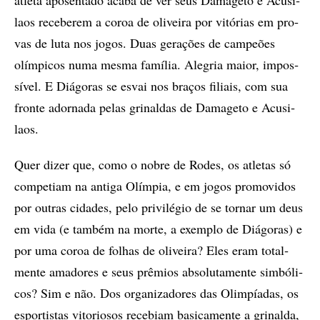
atle­ta apo­sen­ta­do aca­­ba de ver seus Da­ma­ge­to e Acu­si­
laos re­ce­be­rem a co­roa de oli­vei­ra por vi­tó­ri­as em pro­
vas de luta nos jo­­­gos. Duas ge­ra­çõ­es de cam­pe­õ­es
olím­pi­cos numa mes­­­ma fa­mí­lia. Ale­gria mai­or, im­pos­
sí­vel. E Di­á­go­ras se es­vai nos bra­ços fi­li­ais, com sua
fron­te ador­na­da pe­­las gri­nal­das de Da­ma­ge­to e Acu­si­
laos.
Quer di­zer que, como o no­bre de Ro­des, os atle­tas só
com­pe­ti­am na an­ti­ga Olím­pia, e em jo­gos pro­mo­vi­dos
por ou­tras ci­da­des, pelo pri­vi­lé­gio de se tor­nar um deus
em vida (e tam­bém na mor­te, a exem­plo de Di­á­go­ras) e
por uma co­roa de fo­lhas de oli­vei­ra? Eles eram to­tal­
men­te ama­do­res e seus prê­mi­os ab­so­lu­ta­men­­­te sim­bó­li­
cos? Sim e não. Dos or­ga­ni­za­do­res das Olim­pí­a­das, os
es­por­tis­tas vi­to­ri­o­sos re­ce­bi­am ba­si­ca­men­te a gri­nal­da,