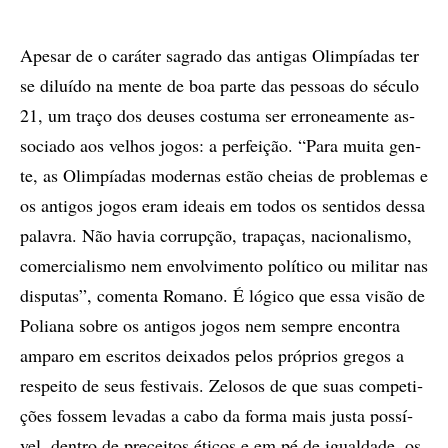
Ape­sar de o ca­rá­ter sa­gra­do das an­ti­gas Olim­pí­a­das ter
se di­lu­í­do na men­te de boa par­te das pes­so­as do sé­cu­lo
21, um tra­ço dos deu­ses cos­tu­ma ser er­ro­­ne­a­­men­te as­
so­ci­a­do aos ve­lhos jo­gos: a per­fei­ção. “Para mu­i­ta gen­
te, as Olim­pí­a­das mo­der­nas es­tão chei­as de pro­ble­mas e
os an­ti­gos jo­gos eram ide­ais em to­dos os sen­ti­dos des­sa
pa­la­vra. Não ha­via cor­rup­ção, tra­pa­ças, na­ci­o­na­lis­mo,
co­mer­ci­a­lis­mo nem en­vol­vi­men­to po­lí­ti­co ou mi­li­tar nas
dis­pu­tas”, co­men­ta Ro­ma­no. É ló­gi­co que essa vi­são de
Po­li­a­na so­bre os an­ti­gos jo­gos nem sem­pre en­con­tra
am­pa­ro em es­cri­tos dei­xa­dos pe­los pró­pri­os gre­gos a
res­pei­to de seus fes­ti­vais. Ze­lo­sos de que suas com­pe­ti­
çõ­es fos­sem le­va­das a cabo da for­ma mais jus­ta pos­sí­
vel, den­tro de pre­cei­tos éti­cos e em pé de igual­da­de, os