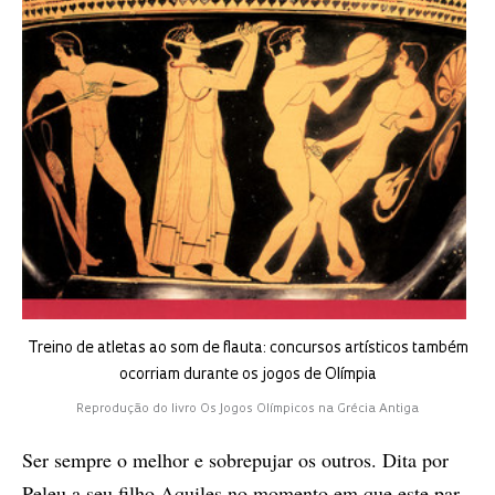
Treino de atletas ao som de flauta: concursos artísticos também
ocorriam durante os jogos de Olímpia
Reprodução do livro Os Jogos Olímpicos na Grécia Antiga
Ser sem­pre o me­lhor e so­bre­pu­jar os ou­tros. Dita por
Pe­leu a seu fi­lho Aqui­les no mo­men­to em que este par­