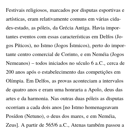
Fes­ti­vais re­li­gio­sos, mar­ca­dos por dis­pu­tas es­por­ti­vas e
ar­tís­ti­cas, eram re­la­ti­va­men­te co­muns em vá­ri­as ci­da­
des-es­ta­do, as pó­leis, da Gré­cia An­ti­ga. Ha­via im­por­
tan­tes even­tos com es­sas ca­rac­te­rís­ti­cas em Del­fos (Jo­
gos Pí­ti­cos), no Is­tmo (Jo­gos Ís­tmi­cos), per­to do im­por­
tan­te cen­tro co­mer­ci­al de Co­rin­to, e em Ne­méia (Jo­gos
Ne­me­a­nos) – to­dos ini­ci­a­dos no sé­cu­lo 6 a.C., cer­ca de
200 anos após o es­ta­be­le­ci­men­to das com­pe­ti­çõ­es em
Olím­pia. Em Del­fos, as pro­vas acon­te­ci­am a in­ter­va­los
de qua­tro anos e eram uma hon­ra­ria a Apo­lo, deus das
ar­tes e da har­mo­nia. Nas ou­tras duas pó­leis as dis­pu­tas
ocor­ri­am a cada dois anos [no Is­tmo ho­me­na­ge­a­vam
Po­sí­don (Ne­tu­no), o deus dos ma­res, e em Ne­méia,
Zeus]. A par­tir de 565/6 a.C., Ate­nas tam­bém pas­sou a