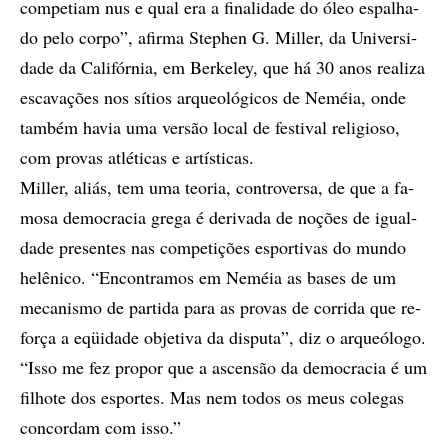
com­pe­ti­am nus e qual era a fi­na­li­da­de do óleo es­pa­lha­
do pelo cor­po”, afir­ma Ste­phen G. Mil­ler, da Uni­ver­si­
da­de da Ca­li­fór­nia, em Ber­ke­ley, que há 30 anos re­a­li­za
es­ca­va­çõ­es nos sí­ti­os ar­queo­ló­gi­cos de Ne­méia, onde
tam­bém ha­via uma ver­são lo­cal de fes­ti­val re­li­gio­so,
com pro­vas atlé­ti­cas e ar­tís­ti­cas.
Mil­ler, ali­ás, tem uma te­o­ria, con­tro­ver­sa, de que a fa­
mo­sa de­mo­cra­cia gre­ga é de­ri­va­da de no­çõ­es de igual­
da­­de pre­sen­tes nas com­pe­ti­çõ­es es­por­­ti­vas do mun­do
he­lê­ni­co. “En­con­tra­mos em Ne­méia as ba­ses de um
me­ca­nis­mo de par­ti­da para as pro­vas de cor­ri­da que re­
for­ça a eqüi­da­de ob­je­ti­va da dis­pu­ta”, diz o ar­queó­lo­go.
“Isso me fez pro­por que a as­cen­são da de­mo­cra­cia é um
fi­lho­te dos es­por­tes. Mas nem to­dos os meus co­le­gas
con­cor­dam com isso.”