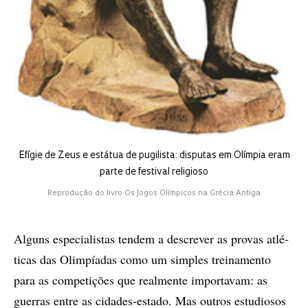
Efígie de Zeus e estátua de pugilista: disputas em Olímpia eram
parte de festival religioso
Reprodução do livro Os Jogos Olímpicos na Grécia Antiga
Al­guns es­pe­ci­a­lis­tas ten­­dem a des­cre­ver as pro­vas atlé­
ti­cas das Olim­pí­a­das co­mo um sim­ples trei­na­men­to
para as com­pe­ti­çõ­es que re­al­men­te im­por­ta­vam: as
guer­ras en­tre as ci­da­des-es­ta­do. Mas ou­tros es­tu­di­o­sos