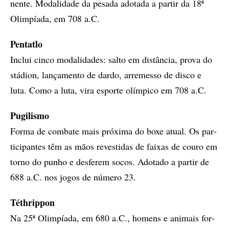
nen­te. Mo­da­li­da­de da pe­sa­da ado­ta­da a par­tir da 18ª
Olim­pí­a­da, em 708 a.C.
Pen­ta­tlo
In­clui cin­co mo­da­li­da­des: sal­to em dis­tân­cia, pro­va do
stá­di­on, lan­ça­men­to de dar­do, ar­re­mes­so de dis­co e
luta. Como a luta, vira es­por­te olím­pi­co em 708 a.C.
Pu­gi­lis­mo
For­ma de com­ba­te mais pró­xi­ma do boxe atu­al. Os par­
ti­ci­pan­tes têm as mãos re­ves­ti­das de fai­xas de cou­­ro em
tor­no do pu­nho e des­fe­rem so­cos. Ado­ta­do a par­tir de
688 a.C. nos jo­gos de nú­me­ro 23.
Téth­rip­pon
Na 25ª Olim­pí­a­da, em 680 a.C., ho­­mens e ani­mais for­