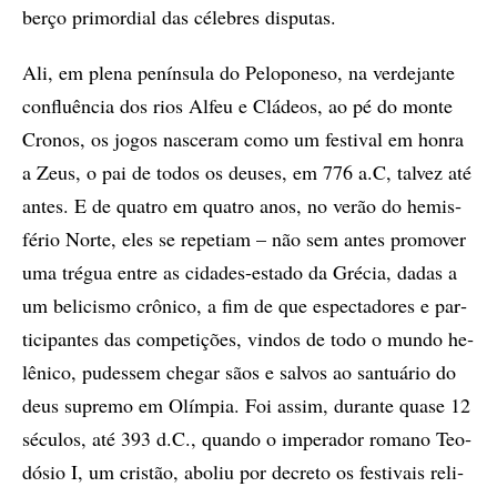
ber­ço pri­mor­di­al das cé­le­bres dis­pu­tas.
Ali, em ple­na pe­nín­su­la do Pe­lo­po­ne­so, na ver­­de­jan­te
con­flu­ên­cia dos rios Al­feu e Clá­de­os, ao pé do mon­te
Cro­nos, os jo­gos nas­ce­ram como um fes­ti­val em hon­ra
a Zeus, o pai de to­dos os deu­ses, em 776 a.C, tal­vez até
an­tes. E de qua­tro em qua­tro anos, no ve­rão do he­mis­
fé­rio Nor­te, eles se re­pe­ti­am – não sem an­tes pro­mo­ver
uma tré­gua en­tre as ci­da­des-es­ta­do da Gré­cia, da­das a
um be­li­cis­mo crô­ni­co, a fim de que es­pec­ta­do­res e par­
ti­ci­pan­tes das com­pe­ti­çõ­es, vin­dos de todo o mun­do he­
lê­ni­co, pu­des­sem che­gar sãos e sal­vos ao san­tu­á­rio do
deus su­pre­mo em Olím­pia. Foi as­sim, du­ran­te qua­se 12
sé­cu­los, até 393 d.C., quan­do o im­pe­ra­dor ro­ma­no Te­o­
dó­sio I, um cris­tão, abo­liu por de­cre­to os fes­ti­vais re­li­