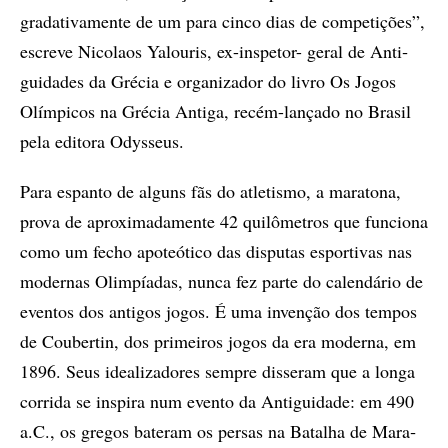
gra­da­ti­va­men­te de um para cin­co dias de com­pe­ti­çõ­es”,
es­cre­ve Ni­co­laos Ya­lou­ris, ex-ins­pe­tor- ge­ral de An­ti­
gui­da­des da Gré­cia e or­ga­ni­za­dor do li­vro Os Jo­gos
Olím­pi­cos na Gré­cia An­ti­ga, re­cém-lan­ça­do no Bra­sil
pela edi­to­ra Odys­seus.
Para es­pan­to de al­guns fãs do atle­tis­mo, a ma­ra­to­na,
pro­va de apro­xi­ma­da­men­te 42 qui­lô­me­tros que fun­ci­o­na
como um fe­cho apo­te­ó­ti­co das dis­pu­tas es­por­ti­vas nas
mo­der­nas Olim­pí­a­das, nun­ca fez par­te do ca­len­dá­rio de
even­tos dos an­ti­gos jo­gos. É uma in­ven­ção dos tem­pos
de Cou­ber­tin, dos pri­mei­ros jo­gos da era mo­der­na, em
1896. Seus ide­a­li­za­do­res sem­pre dis­se­ram que a lon­ga
cor­ri­da se ins­pi­ra num even­to da An­ti­gui­da­de: em 490
a.C., os gre­gos ba­te­ram os per­sas na Ba­ta­lha de Ma­ra­