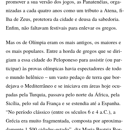
pro­mo­ver a sua ver­são dos jo­gos, as Pa­na­te­néi­as, or­ga­
ni­za­das a cada qua­tro anos como um tri­bu­to a Ate­na, fi­
lha de Zeus, pro­te­to­ra da ci­da­de e deu­sa da sa­be­do­ria.
En­fim, não fal­ta­vam fes­ti­vais para en­le­var os gre­gos.
Mas os de Olím­pia eram os mais an­ti­gos, os mai­o­­res e
os mais po­pu­la­res. En­tre a hor­da de gre­gos que se di­ri­
giam a essa ci­da­de do Pe­lo­po­ne­so para as­sis­tir (ou par­
ti­ci­par) às pro­vas olím­pi­cas ha­via es­pec­ta­do­­res de todo
o mun­do he­lê­ni­co – um vas­to pe­da­ço de ter­ra que bor­
de­ja­va o Me­di­ter­râ­neo e se ini­ci­a­va em áre­as hoje ocu­
pa­das pela Tur­quia, pas­sa­va pelo nor­te da África, pela
Si­cí­lia, pelo sul da Fran­ça e se es­ten­dia até a Es­pa­nha.
“No pe­rí­o­do clás­si­co (en­tre os sé­cu­­los 6 e 4 a.C.), a
Gré­cia era mu­i­to frag­men­ta­da, com­­pos­ta por apro­xi­ma­
da­men­te 1.500 ci­da­des-es­ta­do”, diz Ma­ria Be­a­triz Bor­