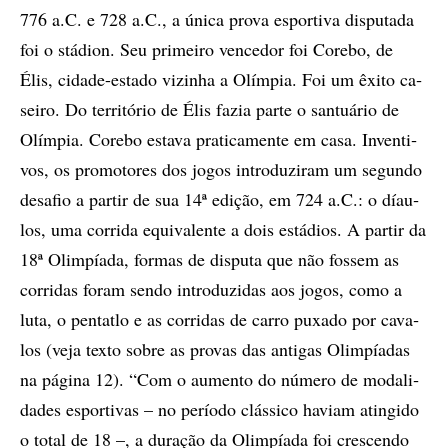
776 a.C. e 728 a.C., a úni­ca pro­va es­por­ti­va dis­pu­ta­da
foi o stá­di­on. Seu pri­mei­ro ven­ce­dor foi Co­re­bo, de
Élis, ci­da­de-es­ta­do vi­zi­nha a Olím­pia. Foi um êxi­to ca­
sei­ro. Do ter­ri­tó­rio de Élis fa­zia par­te o san­tu­á­rio de
Olím­pia. Co­re­bo es­ta­va pra­ti­ca­men­te em casa. In­ven­ti­
vos, os pro­mo­to­res dos jo­gos in­tro­du­zi­ram um se­gun­do
de­sa­fio a par­tir de sua 14ª edi­ção, em 724 a.C.: o dí­au­
los, uma cor­ri­da equi­va­len­te a dois es­tá­di­os. A par­tir da
18ª Olim­pí­a­da, for­mas de dis­pu­ta que não fos­sem as
cor­ri­das fo­ram sen­do in­tro­du­zi­das aos jo­gos, como a
luta, o pen­ta­tlo e as cor­ri­das de car­ro pu­xa­do por ca­va­
los (veja tex­to so­bre as pro­vas das an­ti­gas Olim­pí­a­das
na pá­gi­na 12). “Com o au­men­to do nú­me­ro de mo­da­li­
da­des es­por­ti­vas – no pe­rí­o­do clás­si­co ha­vi­am atin­gi­do
o to­tal de 18 –, a du­ra­ção da Olim­pí­a­da foi cres­cen­do