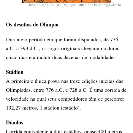
Reprodução do livro Os Jogos Olímpicos na Antiga Grécia
Os desafios de Olímpia
Durante o período em que foram disputados, de 776
a.C. a 393 d.C., os jogos originais chegaram a durar
cinco dias e a incluir duas dezenas de modalidades
Stá­di­on
A pri­mei­ra e úni­ca pro­va nas tre­ze edi­çõ­es ini­ci­ais das
Olim­pí­a­­das, en­­tre 776 a.C, e 728 a.C. É uma cor­ri­da de
ve­lo­ci­da­de na qual seus com­­pe­ti­do­res têm de per­cor­rer
192,27 me­tros, 1 stá­di­on (es­tá­dio).
Dí­au­los
Cor­ri­da equi­va­len­te a dois es­tá­di­os, quase 400 me­tros.