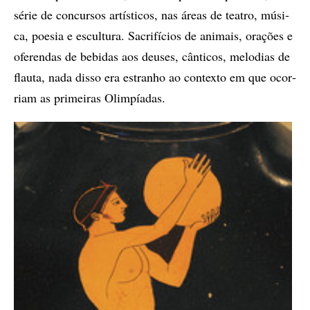
sé­rie de con­cur­sos ar­tís­ti­cos, nas áre­as de te­a­tro, mú­si­
ca, po­e­sia e es­cul­tu­ra. Sa­cri­fí­ci­os de ani­­mais, ora­çõ­es e
ofe­ren­das de be­bi­das aos deu­ses, cân­­ti­cos, me­lo­di­as de
flau­ta, nada dis­so era es­tra­nho ao con­­tex­to em que ocor­
ri­am as pri­mei­ras Olim­pí­a­das.