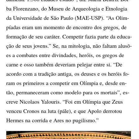
ba Flo­ren­za­no, do Mu­seu de Ar­queo­lo­gia e Et­no­lo­gia
da Uni­ver­si­da­de de São Pau­lo (MAE-USP). “As Olim­
pí­a­das eram um mo­men­­to de en­con­tro dos gre­gos, de
for­ma­ção de seu ca­rá­ter. Com­pe­tir fa­zia par­te da edu­ca­
ção de seus jo­vens.” Se, na mi­to­lo­gia, não fal­tam alu­sõ­
es a com­ba­tes en­tre di­vin­da­des, he­róis, os gre­gos de
car­ne e osso tam­bém de­ve­ri­am pe­le­jar en­tre si. “De
acor­do com a tra­di­ção an­ti­ga, os deu­ses e os he­róis fo­
ram os pri­mei­ros a com­­pe­tir em Olím­pia e, des­de en­
tão, per­ma­ne­ce­ram co­mo mo­de­lo para os mor­tais”, es­
cre­ve Ni­co­laos Ya­lou­ris. “Foi em Olím­pia que Zeus
ven­ceu Cro­nos na luta (pále), e que Apo­lo der­ro­tou
Her­mes na cor­ri­da e Ares no pu­gi­lis­mo.”