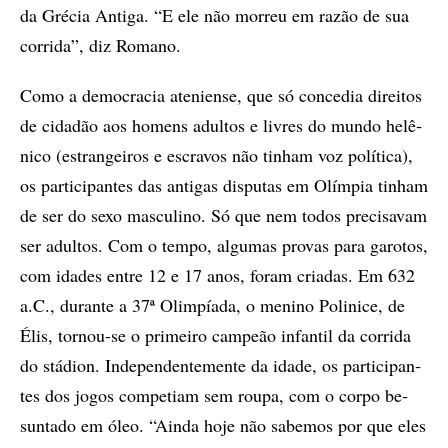
da Gré­cia An­ti­ga. “E ele não mor­reu em ra­zão de sua
cor­ri­da”, diz Ro­ma­no.
Como a de­mo­cra­cia ate­ni­en­se, que só con­ce­dia di­rei­tos
de ci­da­dão aos ho­mens adul­tos e li­vres do mun­do he­lê­
ni­co (es­tran­gei­ros e es­cra­vos não ti­nham voz po­lí­ti­ca),
os par­ti­ci­pan­tes das an­ti­gas dis­pu­tas em Olím­pia ti­nham
de ser do sexo mas­cu­li­no. Só que nem to­dos pre­ci­sa­vam
ser adul­tos. Com o tem­po, al­gu­mas pro­vas para ga­ro­tos,
com ida­des en­tre 12 e 17 anos, fo­ram cri­a­das. Em 632
a.C., du­ran­te a 37ª Olim­pí­a­da, o me­ni­no Po­li­ni­ce, de
Élis, tor­nou-se o pri­mei­ro cam­pe­ão in­fan­til da cor­ri­da
do stá­di­on. In­de­pen­den­te­men­te da ida­de, os par­ti­ci­pan­
tes dos jo­gos com­pe­ti­am sem rou­pa, com o cor­po be­
sun­ta­do em óleo. “Ain­da hoje não sa­be­mos por­ que eles