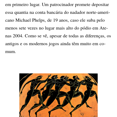
em pri­mei­ro lu­gar. Um pa­tro­ci­na­dor pro­me­te de­po­si­tar
essa quan­tia na con­ta ban­cá­ria do na­da­dor nor­te-ame­ri­
ca­no Mi­chael Phelps, de 19 anos, caso ele suba pelo
me­nos sete ve­zes no lu­gar mais alto do pó­dio em Ate­
nas 2004. Como se vê, ape­sar de to­das as di­fe­ren­ças, os
an­ti­gos e os mo­der­nos jo­gos ain­da têm mu­i­to em co­
mum.