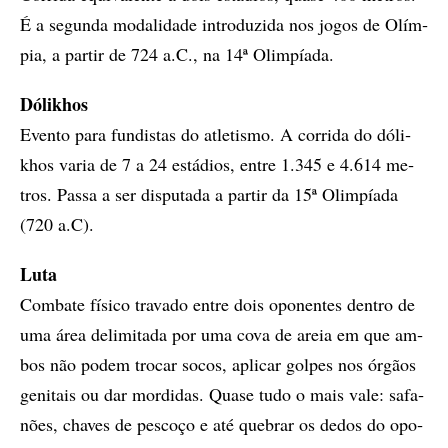
É a se­gun­da mo­da­li­da­de in­tro­du­zi­da nos jo­gos de Olím­
pia, a par­tir de 724 a.C., na 14ª Olim­pí­a­da.
Dó­li­khos
Even­to para fun­dis­tas do atle­tis­mo. A cor­ri­da do dó­li­
khos va­ria de 7 a 24 es­tá­di­os, en­tre 1.345 e 4.614 me­
tros. Pas­sa a ser dis­pu­ta­da a par­tir da 15ª Olim­pí­a­da
(720 a.C).
Luta
Com­ba­te fí­si­co tra­va­do en­tre dois opo­nen­tes den­tro de
uma área de­li­mi­ta­da por uma cova de areia em que am­
bos não po­dem tro­car so­cos, apli­car gol­pes nos ór­gãos
ge­­ni­tais ou dar mor­di­das. Qua­se tu­do o mais vale: sa­fa­
nõ­es, cha­ves de pes­­­co­ço e até que­brar os de­dos do opo­