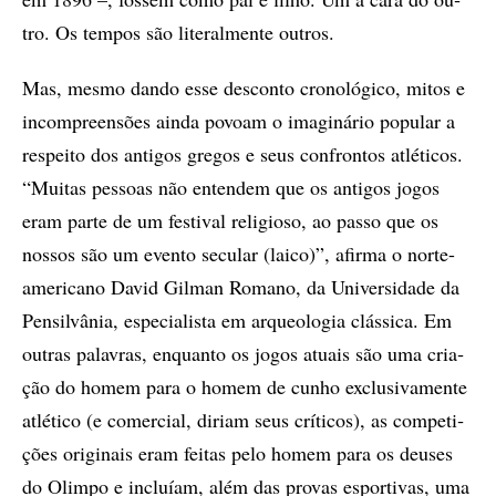
tro. Os tem­pos são li­te­ral­men­te ou­tros.
Mas, mes­mo dan­do esse des­con­to cro­no­ló­gi­co, mi­tos e
in­com­pre­en­sõ­es ain­da po­vo­am o ima­gi­ná­rio po­pu­lar a
res­pei­to dos an­ti­gos gre­gos e seus con­fron­tos atlé­ti­cos.
“Mu­i­tas pes­so­as não en­ten­dem que os an­ti­gos jo­gos
eram par­te de um fes­ti­val re­li­gio­so, ao pas­so que os
nos­sos são um even­to se­cu­lar (lai­co)”, afir­ma o nor­te-
ame­ri­ca­no Da­vid Gil­man Ro­ma­no, da Uni­ver­si­da­de da
Pen­sil­vâ­nia, es­pe­ci­a­lis­ta em ar­queo­lo­gia clás­si­ca. Em
ou­tras pa­la­vras, en­quan­to os jo­gos atu­ais são uma cri­a­
ção do ho­mem para o ho­mem de cu­nho ex­clu­si­va­men­te
atlé­ti­co (e co­mer­ci­al, di­ri­am seus crí­ti­cos), as com­pe­ti­
çõ­es ori­gi­nais eram fei­tas pelo ho­mem para os deu­ses
do Olim­po e in­cluí­am, além das pro­vas es­por­ti­vas, uma