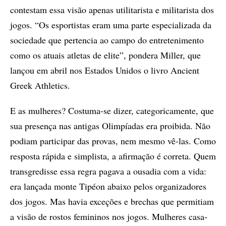
con­tes­tam essa vi­são ape­­nas uti­li­ta­ris­ta e mi­li­ta­ris­ta dos
jo­gos. “Os es­por­tis­tas eram uma par­te es­pe­ci­a­li­za­da da
so­ci­e­da­de que per­ten­cia ao cam­po do en­tre­te­ni­men­to
como os atu­ais atle­tas de eli­te”, pon­de­ra Mil­ler, que
lan­çou em abril nos Es­ta­dos Uni­dos o li­vro An­ci­ent
Gre­ek Ath­le­tics.
E as mu­lhe­res? Cos­tu­ma-se di­zer, ca­te­go­ri­ca­men­­te, que
sua pre­sen­ça nas an­ti­gas Olim­pí­a­das era proi­bi­da. Não
po­di­am par­ti­ci­­par das pro­vas, nem mes­­mo vê-las. Como
res­pos­ta rá­­pi­­da e sim­plis­ta, a afir­ma­­­­­ção é cor­re­ta. Quem
trans­­gre­dis­­se essa re­gra pa­ga­va a ou­sa­dia com a vida:
era lan­­­ça­da mon­te Ti­pé­on abai­­xo pe­los or­ga­ni­za­do­res
dos jo­gos. Mas ha­via ex­ce­çõ­es e bre­chas que per­mi­ti­am
a vi­são de ros­tos fe­mi­ni­nos nos jo­gos. Mu­lhe­res ca­sa­