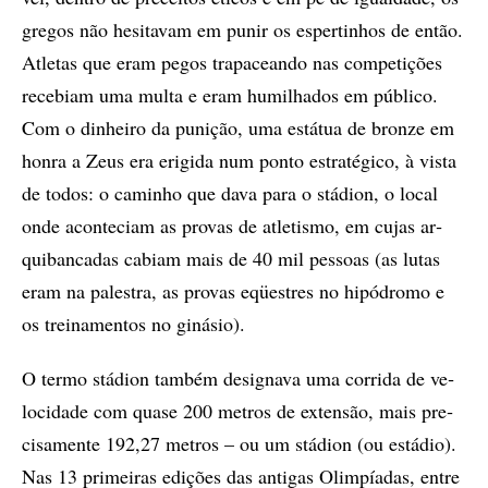
gre­gos não he­si­ta­vam em pu­nir os es­per­ti­nhos de en­tão.
Atle­tas que eram pe­gos tra­pa­ce­an­do nas com­pe­ti­çõ­es
re­ce­bi­am uma mul­ta e eram hu­mi­lha­dos em pú­bli­co.
Com o di­nhei­ro da pu­ni­ção, uma es­tá­tua de bron­ze em
hon­ra a Zeus era eri­gi­da num pon­to es­tra­té­gi­co, à vis­ta
de to­dos: o ca­mi­nho que dava para o stá­di­on, o lo­cal
on­de acon­te­ci­am as pro­vas de atle­tis­mo, em cu­jas ar­
qui­ban­ca­das ca­bi­am mais de 40 mil pes­so­as (as lu­tas
eram na pa­les­tra, as pro­vas eqües­tres no hi­pó­dro­mo e
os trei­na­men­tos no gi­ná­sio).
O ter­mo stá­di­on tam­bém de­sig­na­va uma cor­ri­da de ve­
lo­ci­da­de com qua­se 200 me­tros de ex­ten­são, mais pre­
ci­sa­men­te 192,27 me­tros – ou um stá­di­on (ou es­tá­dio).
Nas 13 pri­mei­ras edi­çõ­es das an­ti­gas Olim­pí­a­das, en­tre