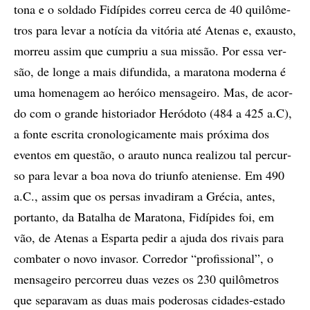
to­na e o sol­da­do Fi­dí­pi­des cor­reu cer­ca de 40 qui­lô­me­
tros para le­var a no­tí­cia da vi­tó­ria até Ate­nas e, exaus­to,
mor­reu as­sim que cum­priu a sua mis­são. Por essa ver­
são, de lon­ge a mais di­fun­di­da, a ma­ra­to­na mo­der­na é
uma ho­me­na­gem ao he­rói­co men­sa­gei­ro. Mas, de acor­
do com o gran­de his­to­ri­a­dor He­ró­do­to (484 a 425 a.C),
a fon­te es­cri­ta cro­no­lo­gi­ca­men­te mais pró­xi­ma dos
even­tos em ques­­tão, o arau­to nun­ca re­a­li­zou tal per­cur­
so para le­var a boa nova do tri­un­fo ate­ni­en­se. Em 490
a.C., as­sim que os per­sas in­va­di­ram a Gré­cia, an­tes,
por­tan­to, da Ba­ta­lha de Ma­ra­to­na, Fi­dí­pi­des foi, em
vão, de Ate­nas a Es­par­ta pe­dir a aju­da dos ri­vais para
com­ba­ter o novo in­va­sor. Cor­re­dor “pro­fis­si­o­nal”, o
men­sa­gei­ro per­cor­reu duas ve­zes os 230 qui­lô­me­tros
que se­pa­ra­vam as duas mais po­de­ro­sas ci­da­des-es­ta­do