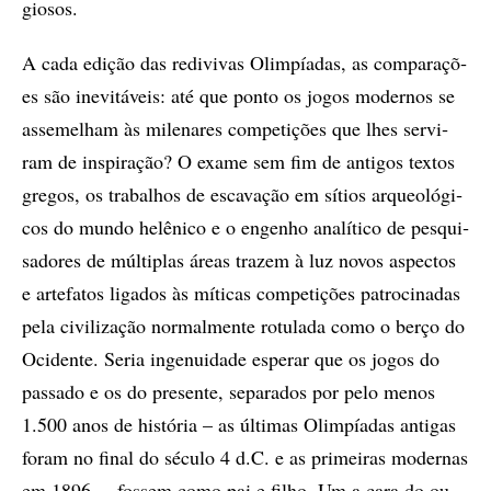
gio­sos.
A cada edi­ção das re­di­vi­vas Olim­pí­a­das, as com­pa­ra­çõ­
es são ine­vi­tá­veis: até que pon­to os jo­gos mo­der­nos se
as­se­me­lham às mi­le­na­res com­pe­ti­çõ­es que lhes ser­vi­
ram de ins­pi­ra­ção? O exa­me sem fim de an­ti­gos tex­tos
gre­gos, os tra­ba­lhos de es­ca­va­ção em sí­ti­os ar­queo­ló­gi­
cos do mun­do he­lê­ni­co e o en­ge­nho ana­lí­ti­co de pes­qui­
sa­do­res de múl­ti­plas áre­as tra­zem à luz no­vos as­pec­tos
e ar­te­fa­tos li­ga­dos às mí­ti­cas com­pe­ti­çõ­es pa­tro­ci­na­das
pela ci­vi­li­za­ção nor­mal­men­te ro­tu­la­da como o ber­ço do
Oci­den­te. Se­ria in­ge­nu­i­da­de es­pe­rar que os jo­gos do
pas­sa­do e os do pre­sen­te, se­pa­ra­dos por pelo me­nos
1.500 anos de his­tó­ria – as úl­ti­mas Olim­pí­a­das an­ti­gas
fo­ram no fi­nal do sé­cu­lo 4 d.C. e as pri­mei­ras mo­der­nas
em 1896 –, fos­sem como pai e fi­lho. Um a cara do ou­