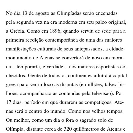
No dia 13 de agos­to as Olim­pí­a­das se­rão en­ce­na­das
pela se­gun­da vez na era mo­der­na em seu pal­co ori­gi­nal,
a Gré­cia. Como em 1896, quan­do ser­viu de sede para a
pri­mei­ra re­e­di­ção con­tem­po­râ­nea de uma das mai­o­res
ma­ni­fes­ta­çõ­es cul­tu­rais de seus an­te­pas­sa­dos, a ci­da­de-
mo­nu­men­to de Ate­nas se con­ver­te­rá de novo em mo­ra­
da – tem­po­rá­ria, é ver­da­de – dos mai­o­res es­por­tis­tas co­
nhe­ci­dos. Gen­te de to­dos os con­ti­nen­tes aflu­i­rá à ca­pi­tal
gre­ga para ver in loco as dis­pu­tas (e mi­lhõ­es, tal­vez bi­
lhõ­es, acom­pa­nha­rão as con­ten­das pela te­le­vi­são). Por
17 dias, pe­rí­o­do em que du­ra­rem as com­pe­ti­çõ­es, Ate­
nas será o cen­tro do mun­do. Como nos ve­lhos tem­pos.
Ou me­lhor, como um dia o fora o sa­gra­do solo de
Olím­pia, dis­tan­te cer­ca de 320 qui­lô­me­tros de Ate­nas e