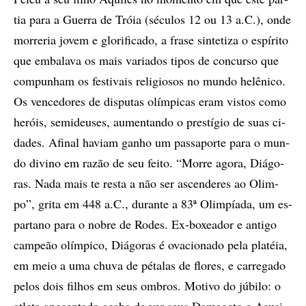
tia para a Guer­ra de Tróia (sé­cu­los 12 ou 13 a.C.), onde
mor­re­ria jo­vem e glo­ri­fi­ca­do, a fra­se sin­te­ti­za o es­pí­ri­to
que em­ba­la­va os mais va­ri­a­dos ti­pos de con­cur­so que
com­pu­nham os fes­ti­vais re­li­gio­sos no mun­do he­lê­ni­co.
Os ven­ce­do­res de dis­pu­­tas olím­pi­cas eram vis­tos como
he­róis, semideu­ses, au­men­tan­do o pres­tí­gio de suas ci­
da­des. Afi­nal ha­vi­am ga­nho um pas­sa­por­te para o mun­
do di­vi­no em ra­zão de seu fei­to. “Mor­re ago­ra, Di­á­go­
ras. Nada mais te res­ta a não ser as­cen­de­res ao Olim­
po”, gri­ta em 448 a.C., du­ran­te a 83ª Olim­pí­a­da, um es­
par­ta­no para o no­bre de Ro­des. Ex-bo­xe­a­dor e an­ti­go
cam­pe­ão olím­pi­co, Di­á­go­ras é ova­ci­o­na­do pela pla­téia,
em meio a uma chu­va de pé­ta­las de flo­res, e car­re­ga­do
pe­los dois fi­lhos em seus om­bros. Mo­ti­vo do jú­bi­lo: o