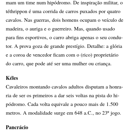
mam um ti­me num hi­pó­dro­mo. De ins­pi­ra­ção mi­­li­tar, o
téth­rip­pon é uma cor­ri­da de car­ros pu­xa­dos por qua­tro
ca­va­los. Nas guer­ras, dois ho­mens ocu­pam o veí­cu­lo de
ma­dei­ra, o au­ri­ga e o guer­rei­ro. Mas, quan­do usa­do
para fins es­por­ti­vos, o car­ro abri­ga ape­nas o seu con­du­
tor. A pro­­va goza de gran­de pres­tí­gio. De­­ta­lhe: a gló­ria
e a co­roa de ven­ce­dor fi­cam com o (rico) pro­pri­e­tá­rio
do car­ro, que pode até ser uma mu­lher ou cri­an­ça.
Ké­les
Ca­va­lei­ros mon­tan­do ca­va­los adul­­tos dis­pu­tam a hon­ra­
ria de ser os pri­mei­ros a dar seis vol­tas na pis­­ta do hi­
pó­dro­mo. Cada vol­ta equi­va­le a pou­co mais de 1.500
me­­tros. A mo­da­li­da­de sur­ge em 648 a.C., no 23º jo­go.
Pan­crá­cio