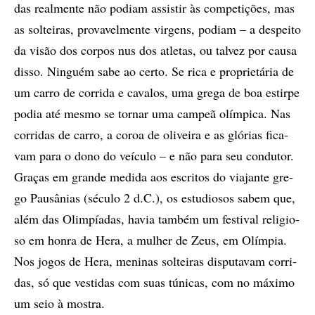
das re­al­men­te não po­di­am as­sis­tir às com­pe­ti­çõ­es, mas
as sol­tei­ras, pro­va­vel­men­te vir­gens, po­di­am – a des­pei­to
da vi­são dos cor­pos nus dos atle­tas, ou tal­vez por cau­­sa
dis­so. Nin­guém sabe ao cer­to. Se rica e pro­pri­e­tá­ria de
um car­ro de cor­ri­da e ca­va­los, uma gre­ga de boa es­tir­pe
po­dia até mes­mo se tor­nar uma cam­peã olím­pi­ca. Nas
cor­ri­das de car­­ro, a co­roa de oli­vei­ra e as gló­ri­as fi­ca­
vam para o dono do veí­cu­lo – e não para seu con­du­tor.
Gra­ças em gran­de me­di­da aos es­cri­tos do vi­a­jan­te gre­
go Pau­sâ­ni­as (sé­cu­lo 2 d.C.), os es­tu­di­o­sos sa­bem que,
além das Olim­pí­a­das, ha­via tam­bém um fes­ti­val re­li­gio­
so em hon­ra de Hera, a mu­­lher de Zeus, em Olím­pia.
Nos jo­gos de Hera, me­ni­nas sol­tei­ras dis­pu­ta­vam cor­ri­
das, só que ves­ti­das com suas tú­ni­cas, com no má­xi­mo
um seio à mos­tra.