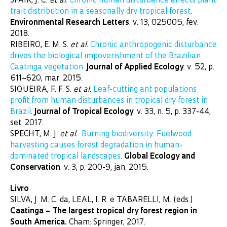
SFAIR, J. C.
et al
.
Chronic human disturbance affects plant
trait distribution in a seasonally dry tropical forest
.
Environmental Research Letters
. v. 13, 025005, fev.
2018.
RIBEIRO, E. M. S.
et al
.
Chronic anthropogenic disturbance
drives the biological impoverishment of the Brazilian
Caatinga vegetation
.
Journal of Applied Ecology
. v. 52, p.
611–620, mar. 2015.
SIQUEIRA, F. F. S.
et al
.
Leaf-cutting ant populations
profit from human disturbances in tropical dry forest in
Brazil
.
Journal of Tropical Ecology
. v. 33, n. 5, p. 337-44,
set. 2017.
SPECHT, M. J.
et al
.
Burning biodiversity: Fuelwood
harvesting causes forest degradation in human-
dominated tropical landscapes
.
Global Ecology and
Conservation
. v. 3, p. 200-9, jan. 2015.
Livro
SILVA, J. M. C. da, LEAL, I. R. e TABARELLI, M. (eds.)
Caatinga – The largest tropical dry forest region in
South America.
Cham: Springer, 2017.