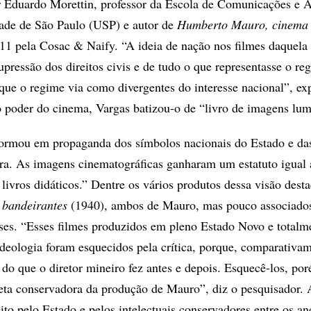
or Eduardo Morettin, professor da Escola de Comunicações e A
ade de São Paulo (USP) e autor de
Humberto Mauro, cinema e
11 pela Cosac & Naify. “A ideia de nação nos filmes daquela
pressão dos direitos civis e de tudo o que representasse o re
 que o regime via como divergentes do interesse nacional”, exp
 poder do cinema, Vargas batizou-o de “livro de imagens lum
ormou em propaganda dos sím­bolos nacionais do Estado e da
tura. As imagens cinematográficas ganharam um estatuto igual 
s livros didáticos.” Dentre os vários produtos dessa visão des
ban­deirantes
(1940), ambos de Mauro, mas pouco associado
ses. “Esses filmes produzidos em pleno Estado Novo e total
ideologia foram esquecidos pela crítica, porque, comparativam
 do que o diretor mineiro fez antes e depois. Esquecê-los, por
ceta conservadora da produção de Mauro”, diz o pesquisador. A
ito pelo Estado e pelos intelectuais conservadores entre os a