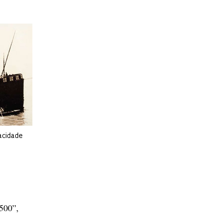
acidade
500”,