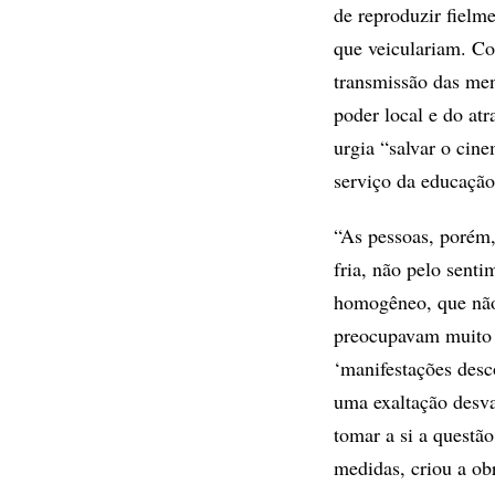
de reproduzir fielme
que veiculariam. Co
transmissão das men
poder local e do at
urgia “salvar o cin
serviço da educação
“As pessoas, porém,
fria, não pelo sent
homogêneo, que não i
preocupavam muito c
‘manifestações desc
uma exaltação desva
tomar a si a questão
medidas, criou a ob