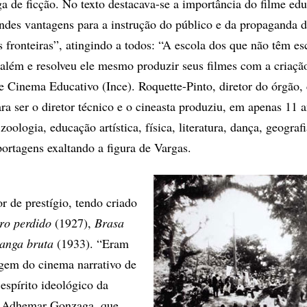
a de ficção. No texto destacava-se a importância do filme edu
ndes vantagens para a instrução do público e da propaganda d
s fronteiras”, atingindo a todos: “A escola dos que não têm e
 além e resolveu ele mesmo produzir seus filmes com a criaçã
de Cinema Educativo (Ince). Roquette-Pinto, diretor do órgão
 ser o diretor técnico e o cineasta produziu, em apenas 11 a
zoologia, educação artística, física, literatura, dança, geografi
portagens exaltando a figura de Vargas.
r de prestígio, tendo criado
ro perdido
(1927),
Brasa
anga bruta
(1933). “Eram
gem do cinema narrativo de
spírito ideológico da
e Adhemar Gonzaga, que