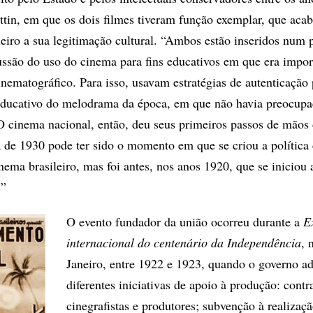
tin, em que os dois filmes tiveram função exemplar, que acab
leiro a sua legitimação cultural. “Ambos estão inseridos num 
ssão do uso do cinema para fins educativos em que era impor
inematográfico. Para isso, usavam estratégias de autenticação
 educativo do melodrama da época, em que não havia preocup
 O cinema nacional, então, deu seus primeiros passos de mão
 de 1930 pode ter sido o momento em que se criou a política 
nema brasileiro, mas foi antes, nos anos 1920, que se iniciou 
.”
O evento fundador da união ocorreu durante a
E
internacional do centenário da Independência
, 
Janeiro, entre 1922 e 1923, quando o governo a
diferentes iniciativas de apoio à produção: contr
cinegrafistas e produtores; subvenção à realizaç