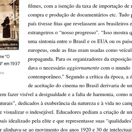
filmes, com a isenção da taxa de importação de 
compra e produção de documentários etc. Tudo 
país tivesse fitas que revelassem aos brasileiros 
estrangeiros o “nosso progresso”. “Isso mostra 
uma sintonia entre o Brasil e os EUA ou os país
europeus, onde as fitas eram usadas como veícul
lme "O
propaganda. Para os organizadores da exposição
il" em 1937
dava o necessário
aggiornamento
com o mundo
ira
contemporâneo.” Segundo a crítica da época, a d
de aceitação do cinema no Brasil derivaria de u
 em fazer visível a desigualdade e a falta de harmonia, como 
aturais”, dedicados à exuberância da natureza e à vida no cam
e visualizar o indesejável. Educadores pediam a criação de 
aís idealizado pela elite e que representasse suas “qualidades
r alinhava-se ao movimento dos anos 1920 e 30 de intelectua