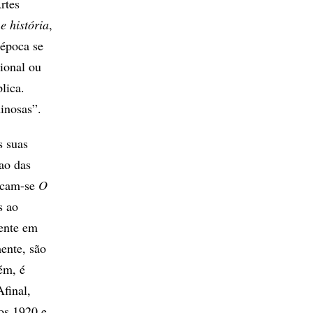
rtes
 história
,
 época se
gional ou
lica.
inosas”.
s suas
ao das
tacam-se
O
s ao
mente em
ente, são
ém, é
final,
nos 1920 e