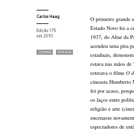
Carlos Haag
O primeiro grande 
Estado Novo foi a 
Edição 175
1937, do Altar da P
set 2010
acendeu uma pira pa
Cinema
História
estaduais, demonstr
estava nas mãos de
estreava o filme
O d
cineasta Humberto 
foi por acaso, porq
os laços entre políti
religião e arte (ci
encenasse novament
espectadores de en