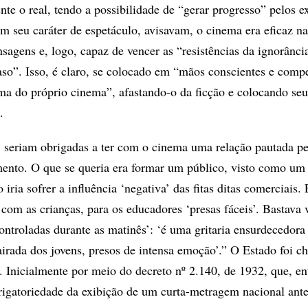
nte o real, tendo a possibilidade de “gerar progresso” pelos 
m seu caráter de espetáculo, avisavam, o cinema era eficaz na
sagens e, logo, capaz de vencer as “resistências da ignorânci
raso”. Isso, é claro, se colocado em “mãos conscientes e comp
ema do próprio cinema”, afastando-o da ficção e colocando seu
.
 seriam obrigadas a ter com o cinema uma relação pautada pe
imento. O que se queria era formar um público, visto como um
ria sofrer a influência ‘negativa’ das fitas ditas comerciais. 
om as crianças, para os educadores ‘presas fáceis’. Bastava v
ontroladas durante as matinês’: ‘é uma gritaria ensurdecedora 
irada dos jovens, presos de intensa emoção’.” O Estado foi 
. Inicialmente por meio do decreto nº 2.140, de 1932, que, en
rigatoriedade da exibição de um curta-metragem nacional ante