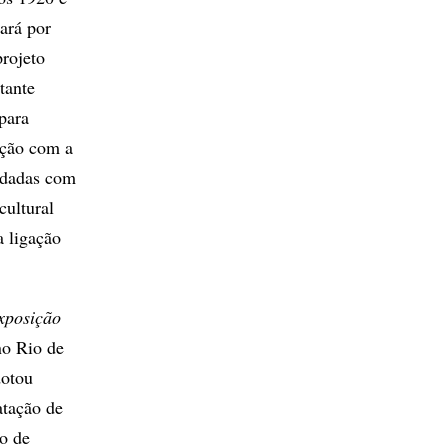
ará por
projeto
tante
 para
ação com a
s dadas com
cultural
a ligação
xposição
no Rio de
dotou
atação de
ão de