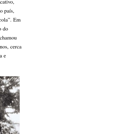
cativo,
o país,
scola”. Em
o do
, chamou
nos, cerca
a e