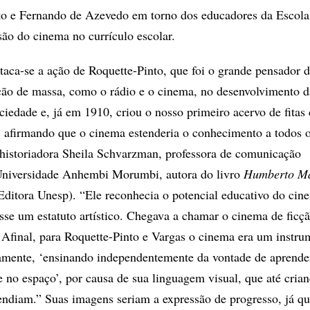
to e Fernando de Azevedo em torno dos educadores da Escol
são do cinema no currículo escolar.
taca-se a ação de Roquette-Pinto, que foi o grande pensador 
ão de massa, como o rádio e o cinema, no desenvolvimento d
iedade e, já em 1910, criou o nosso primeiro acervo de fitas c
 afirmando que o cinema estenderia o conhecimento a todos 
 historiadora Sheila Schvarzman, professora de comunicação
niversidade Anhembi Morumbi, autora do livro
Humberto Ma
Editora Unesp). “Ele reconhecia o potencial educativo do cin
esse um estatuto artístico. Chegava a chamar o cinema de ficç
. Afinal, para Roquette-Pinto e Vargas o cinema era um instr
tamente, ‘ensinando independentemente da vontade de aprende
 no espaço’, por causa de sua linguagem visual, que até crian
ndiam.” Suas imagens seriam a expressão de progresso, já q