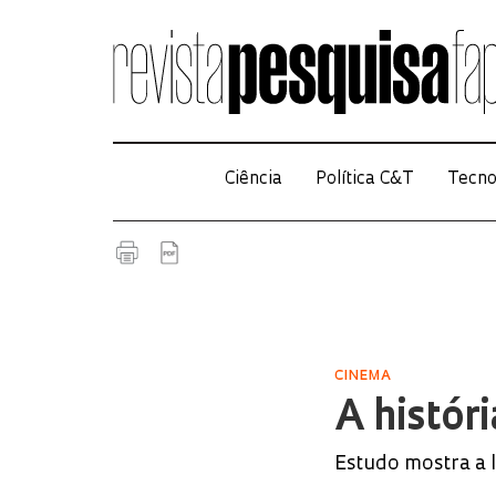
Ciência
Política C&T
Tecno
CINEMA
A histór
Estudo mostra a l