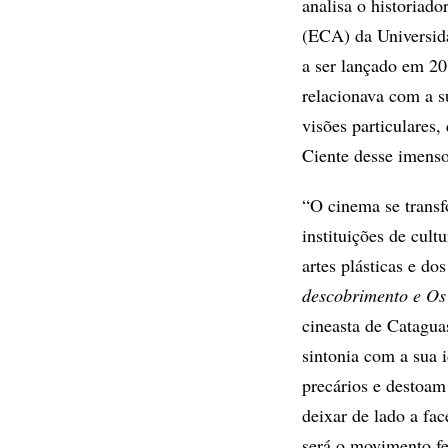
analisa o historiad
(ECA) da Universid
a ser lançado em 20
relacionava com a su
visões particulares,
Ciente desse imenso
“O cinema se transf
instituições de cul
artes plásticas e do
descobrimento e Os 
cineasta de Catagua
sintonia com a sua 
precários e destoam
deixar de lado a fa
será o movimento fe