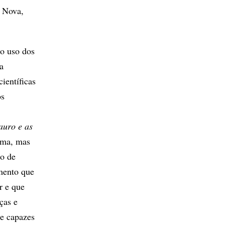
a Nova,
do uso dos
a
ientíficas
os
uro e as
ema, mas
ão de
umento que
r e que
ças e
ue capazes