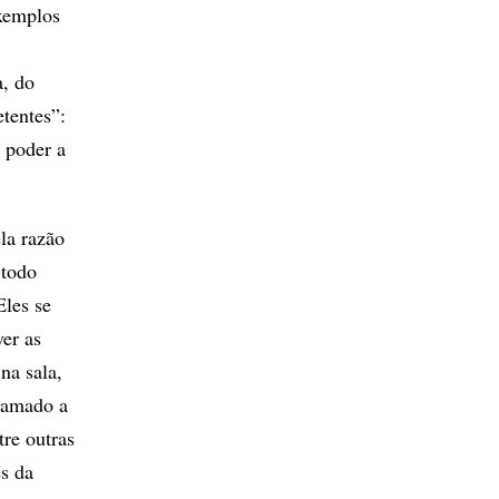
exemplos
a, do
etentes”:
 poder a
la razão
 todo
Eles se
er as
na sala,
chamado a
tre outras
s da