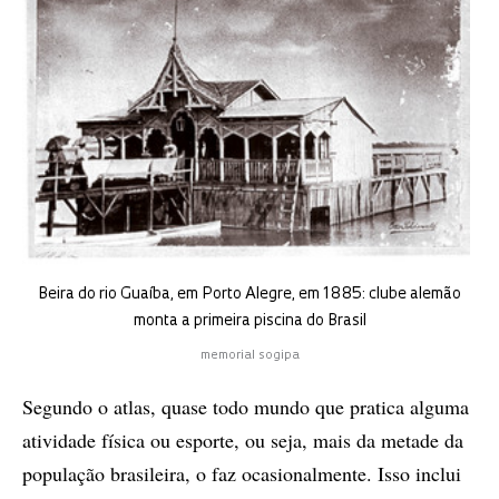
Bei­ra do rio Guaí­ba, em Por­to Ale­gre, em 1885: clu­be ale­mão
mon­ta a pri­mei­ra pis­ci­na do Bra­sil
memorial sogipa
Se­gun­do o atlas, qua­se todo mun­do que pra­ti­ca al­gu­ma
ati­vi­da­de fí­si­ca ou es­por­te, ou seja, mais da me­ta­de da
po­pu­la­ção bra­si­lei­ra, o faz oca­si­o­nal­men­te. Isso in­clui