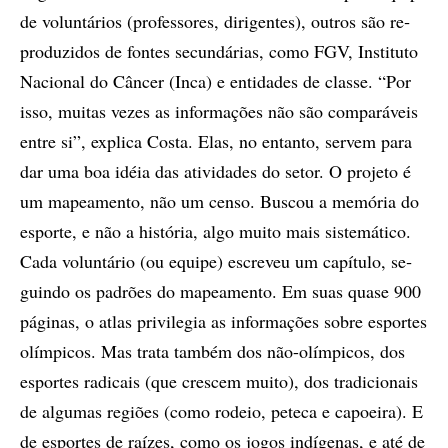
de vo­lun­tá­ri­os (pro­fes­so­res, di­ri­gen­tes), ou­tros são re­
pro­du­zi­dos de fon­tes se­cun­dá­ri­as, como FGV, Ins­ti­tu­to
Na­ci­o­nal do Cân­cer (Inca) e en­ti­da­des de clas­se. “Por
isso, mu­i­tas ve­zes as in­for­ma­çõ­es não são com­pa­rá­veis
en­tre si”, ex­pli­ca Cos­ta. Elas, no en­tan­to, ser­vem para
dar uma boa idéia das ati­vi­da­des do se­tor. O pro­je­to é
um ma­pe­a­men­to, não um cen­so. Bus­­cou a me­mó­ria do
es­por­te, e não a his­tó­ria, algo mu­i­to mais sis­te­má­ti­co.
Cada vo­lun­tá­rio (ou equi­pe) es­cre­veu um ca­pí­tu­lo, se­
guin­do os pa­drõ­es do ma­­pe­a­men­to. Em suas qua­se 900
pá­gi­nas, o atlas pri­vi­le­gia as in­for­ma­çõ­es so­bre es­por­tes
olím­pi­cos. Mas tra­ta tam­bém dos não-olím­pi­cos, dos
es­por­tes ra­di­cais (que cres­cem mu­i­to), dos tra­di­ci­o­nais
de al­gu­mas re­giões (como ro­deio, pe­­te­ca e ca­po­ei­ra). E
de es­por­tes de raí­zes, como os jo­gos in­dí­ge­nas, e até de