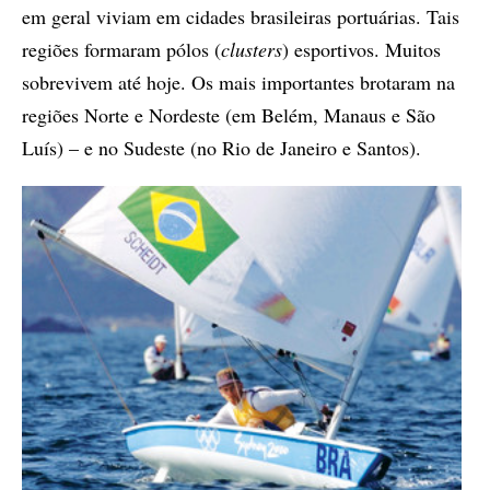
em ge­ral vi­vi­am em ci­da­des bra­si­lei­ras por­tu­á­ri­as. Tais
re­giões for­ma­ram pó­los (
clus­ters
) es­por­ti­vos. Mu­i­tos
so­bre­vi­vem até hoje. Os mais im­por­tan­tes bro­ta­ram na
re­giões Nor­te e Nor­des­te (em Be­lém, Ma­naus e São
Luís) – e no Su­des­te (no Rio de Ja­nei­ro e San­tos).