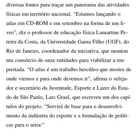
di­ver­sas fon­tes para tra­çar um pa­no­ra­ma das ati­vi­da­des
fí­si­cas em ter­ri­tó­rio na­ci­o­nal. “Es­ta­mos lan­çan­do o
atlas em CD-ROM e em se­tem­bro na for­ma de um li­
vro”, diz o pro­fes­sor de edu­ca­ção fí­si­ca La­mar­ti­ne Pe­
rei­ra da Cos­ta, da Uni­ver­si­da­de Gama Fi­lho (UGF), do
Rio de Ja­nei­ro, co­or­de­na­dor da ini­ci­a­ti­va, que mon­tou
um con­sór­cio de onze en­ti­da­des para vi­a­­bi­li­zar a em­
prei­ta­da. “O atlas é um tra­ba­lho her­cú­leo que mos­tra de
onde vi­e­mos e para onde de­ve­mos ir”, afir­ma o ve­le­ja­
dor e se­cre­tá­rio da Ju­ven­tu­de, Es­por­te e La­zer do Es­ta­
do de São Pau­lo, Lars Grael, que es­cre­veu um dos ca­pí­
tu­los do pro­je­to. “Ser­virá de base para o de­sen­vol­vi­
men­to da in­dús­tria do es­por­te e a for­mu­la­ção de po­lí­ti­
cas para o se­tor.”