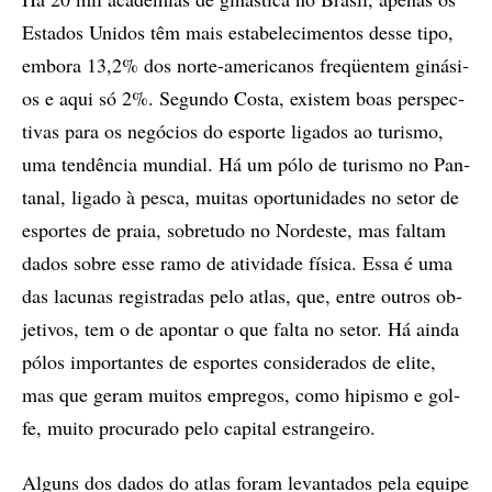
Es­ta­dos Uni­dos têm mais es­ta­be­le­ci­men­tos des­se tipo,
em­bo­ra 13,2% dos nor­te-ame­ri­ca­nos fre­qüen­tem gi­ná­si­
os e aqui só 2%. Se­gun­do Cos­ta, exis­tem boas pers­pec­
ti­vas para os ne­gó­ci­os do es­por­te li­ga­dos ao tu­ris­mo,
uma ten­dên­cia mun­di­al. Há um pólo de tu­ris­mo no Pan­
ta­nal, li­ga­do à pes­ca, mu­i­tas opor­tu­ni­da­des no se­tor de
es­por­tes de praia, so­bre­tu­do no Nor­des­te, mas fal­tam
da­dos so­bre esse ramo de ati­vi­da­de fí­si­ca. Essa é uma
das la­cu­nas re­gis­tra­das pelo atlas, que, en­tre ou­tros ob­
je­ti­vos, tem o de apon­tar o que fal­ta no se­tor. Há ain­da
pó­los im­por­tan­tes de es­por­tes con­si­de­ra­dos de eli­te,
mas que ge­ram mu­i­­tos em­pre­gos, como hi­pis­mo e gol­
fe, mu­i­to pro­cu­ra­do pelo ca­pi­tal es­tran­gei­ro.
Al­guns dos da­dos do atlas fo­ram le­van­ta­dos pela equi­pe