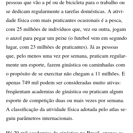
pes­so­as que vão a pé ou de bi­ci­cle­ta para o tra­ba­lho ou
se de­di­cam re­gu­lar­men­te a ta­re­fas do­més­ti­cas. A ati­vi­
da­de fí­si­ca com mais pra­ti­can­tes oca­­si­o­nais é a pes­ca,
com 25 mi­lhõ­es de in­di­ví­­du­os que, vez ou ou­tra, jo­gam
o an­zol para pe­gar um pei­xe (o fu­te­bol vem em se­gun­do
lu­gar, com 23 mi­lhõ­es de pra­ti­can­tes). Já as pes­so­as
que, pelo me­nos uma vez por se­ma­na, pra­ti­cam re­gu­lar­
men­te um es­por­te, fa­zem gi­nás­ti­ca ou ca­mi­nha­das com
o pro­pó­si­to de se exer­ci­tar não che­gam a 11 mi­lhõ­es. E
ape­nas 749 mil po­­dem ser con­si­de­ra­das mu­i­to ati­vas:
fre­qüen­tam aca­­de­mi­as de gi­nás­ti­ca ou pra­ti­cam al­gum
es­por­te de com­pe­ti­ção duas ou mais ve­zes por se­ma­na.
A clas­si­fi­ca­ção da ati­vi­da­de fí­si­ca ado­ta­da pelo atlas se­
guiu pa­râ­me­tros in­ter­na­ci­o­nais.
Há 20 mil aca­de­mi­as de gi­nás­ti­ca no Bra­sil, ape­nas os