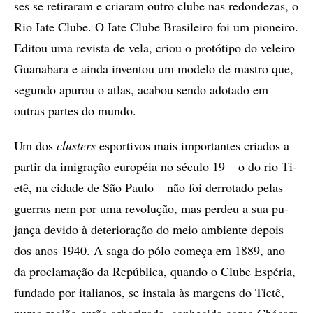
ses se re­ti­ra­ram e cri­a­ram ou­tro clu­be nas re­don­de­zas, o
Rio Iate Clu­be. O Iate Clu­be Bra­si­lei­ro foi um pi­o­nei­ro.
Edi­tou uma re­vis­ta de vela, cri­ou o pro­tó­ti­po do ve­lei­ro
Gua­na­ba­ra e ainda inventou um mo­de­lo de mas­tro que,
se­gun­do apurou o atlas, acabou sendo ado­ta­do em
outras partes do mun­do.
Um dos
clus­ters
es­por­ti­vos mais im­por­tan­tes cri­a­­dos a
par­tir da imi­gra­ção eu­ro­péia no sé­cu­lo 19 – o do rio Ti­
e­tê, na ci­da­de de São Pau­lo – não foi der­ro­ta­do pe­las
guer­ras nem por uma re­vo­lu­ção, mas per­deu a sua pu­
jan­ça de­vi­do à de­te­ri­o­ra­ção do meio am­bi­en­te de­pois
dos anos 1940. A saga do pólo co­me­ça em 1889, ano
da pro­cla­ma­ção da Re­pú­bli­ca, quan­do o Clu­be Es­pé­ria,
fun­da­do por ita­li­a­nos, se ins­ta­la às mar­gens do Ti­e­tê,
numa re­gião en­tão ar­bo­ri­za­da, co­nhe­ci­da como Chá­ca­ra