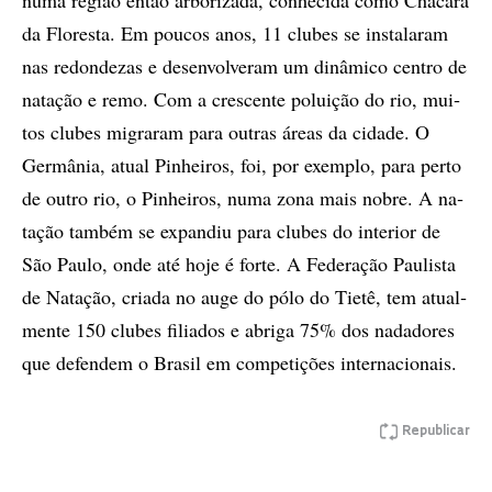
da Flo­res­ta. Em pou­cos anos, 11 clu­bes se ins­ta­la­ram
nas re­don­de­zas e de­sen­vol­veram um di­nâ­mi­co cen­tro de
na­ta­ção e remo. Com a cres­cen­te po­lu­i­ção do rio, mu­i­
tos clu­bes mi­gra­ram para ou­tras áre­as da ci­da­de. O
Ger­mâ­nia, atu­al Pi­nhei­ros, foi, por exem­plo, para per­to
de ou­tro rio, o Pi­nhei­ros, numa zona mais no­bre. A na­
ta­ção tam­bém se ex­pan­diu para clu­bes do in­te­ri­or de
São Pau­lo, onde até hoje é for­te. A Fe­de­ra­ção Pau­lis­ta
de Na­ta­ção, cri­a­da no auge do pólo do Ti­e­tê, tem atu­al­
men­te 150 clu­bes fi­li­a­dos e abri­ga 75% dos na­da­do­res
que defendem o Brasil em com­pe­ti­çõ­es in­ter­na­ci­o­nais.
Republicar