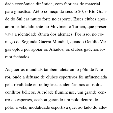
da­de eco­nô­mi­ca di­nâ­mi­ca, com fá­bri­cas de ma­te­ri­al
para gi­nás­ti­ca. Até o co­me­ço do sé­cu­lo 20, o Rio Gran­
de do Sul era mu­i­to for­te no es­por­te. Es­ses clu­bes apoi­
a­ram-se ini­ci­al­men­te no Mo­vi­men­to Tur­nen, que pre­ser­
va­va a iden­ti­da­de ét­ni­ca dos ale­mães. Por isso, no co­
me­ço da Segunda Guer­ra Mun­di­al, quan­do Ge­tú­lio Var­
gas op­tou por apoi­ar os Ali­a­dos, os clu­bes gaú­chos fo­
ram fe­cha­dos.
As guer­ras mun­di­ais tam­bém afe­ta­ram o pólo de Ni­te­
rói, onde a di­fu­são de clu­bes es­por­ti­vos foi in­­­flu­en­ci­a­da
pela ri­va­li­da­de en­tre in­gle­ses e ale­mães nos anos dos
con­fli­tos bé­li­cos. A ci­da­de flu­mi­nen­se, um gran­de cen­
tro de es­por­tes, aca­bou ge­ran­do um pólo den­tro do
pólo: a vela, mo­da­li­da­de es­por­ti­va que, ao lado do atle­