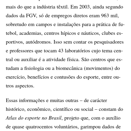
mais do que a in­dús­tria têx­til. Em 2003, ain­da se­gun­do
da­dos da FGV, só de em­pre­gos di­re­tos eram 963 mil,
so­bre­tu­do em cam­pos e ins­ta­la­çõ­es para a prá­ti­ca de fu­
te­bol, aca­de­mi­as, cen­tros hí­pi­cos e náu­ti­cos, clu­bes es­
por­ti­vos, au­tó­dro­mos. Isso sem con­tar os pes­qui­sa­do­res
e pro­fes­so­res que to­cam 43 la­bo­ra­tó­ri­os cujo tema cen­
tral ou au­xi­li­ar é a ati­vi­da­de fí­si­ca. São cen­tros que es­
tu­dam a fi­si­o­lo­gia ou a bi­o­me­câ­ni­ca (mo­vi­men­tos) do
exer­cí­cio, be­ne­fí­ci­os e con­tu­sõ­es do es­por­te, en­tre ou­
tros as­pec­tos.
Es­sas in­for­ma­çõ­es e mu­i­tas ou­tras – de carácter
histórico, eco­nô­mi­co, ci­en­tí­fi­co ou so­ci­al – cons­tam do
Atlas do es­por­te no Bra­sil
, pro­je­to que, com o au­xí­lio
de qua­se qua­tro­cen­tos vo­lun­tá­ri­os, ga­rim­pou da­dos de