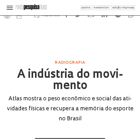
assine
newsletter
edição impressa
Republicar
RADIOGRAFIA
A in­dús­tria do mo­vi­
men­to
Atlas mos­tra o peso eco­nô­mi­co e so­ci­al das ati­
vi­da­des fí­si­cas e re­cu­pe­ra a me­mó­ria do es­por­te
no Bra­sil