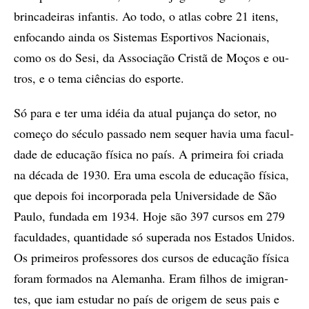
brin­ca­dei­ras in­fan­tis. Ao todo, o atlas co­bre 21 itens,
en­fo­can­­do ain­da os Sis­te­mas Es­por­ti­vos Na­ci­o­nais,
como os do Sesi, da As­so­ci­a­ção Cris­tã de Mo­ços e ou­
tros, e o tema ci­ên­­ci­as do es­por­te.
Só para e ter uma idéia da atu­al pu­jan­ça do se­tor, no
co­me­ço do sé­cu­lo pas­sa­do nem se­quer ha­via uma fa­cul­
da­de de edu­ca­ção fí­si­ca no país. A pri­mei­ra foi cri­a­da
na dé­ca­da de 1930. Era uma es­co­la de edu­ca­ção fí­si­ca,
que de­pois foi in­cor­po­ra­da pela Uni­ver­si­da­de de São
Pau­lo, fun­da­da em 1934. Hoje são 397 cur­sos em 279
fa­cul­­da­des, quan­ti­da­de só su­pe­ra­da nos Estados Unidos.
Os pri­mei­ros pro­fes­so­res dos cur­sos de edu­ca­ção fí­si­ca
fo­ram for­­ma­dos na Ale­ma­nha. Eram fi­lhos de imi­gran­
tes, que iam es­tu­dar no país de ori­gem de seus pais e