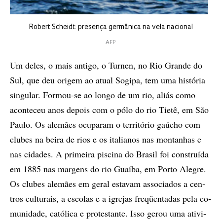
Ro­bert Scheidt: pre­sen­ça ger­mâ­ni­ca na vela na­ci­o­nal
AFP
Um de­les, o mais an­ti­go, o Tur­nen, no Rio Gran­de do
Sul, que deu ori­gem ao atu­al Sogi­pa, tem uma his­tó­ria
sin­gu­lar. For­mou-se ao lon­go de um rio, ali­ás como
acon­te­ceu anos de­pois com o pólo do rio Ti­e­tê, em São
Pau­lo. Os ale­mães ocu­pa­ram o ter­ri­tó­rio gaú­cho com
clu­bes na bei­ra de rios e os ita­li­a­nos nas mon­ta­nhas e
nas ci­da­des. A pri­mei­ra pis­ci­na do Bra­sil foi cons­tru­í­da
em 1885 nas mar­gens do rio Guaí­ba, em Por­to Ale­gre.
Os clu­bes ale­mães em ge­ral es­ta­vam as­so­ci­a­dos a cen­
tros cul­tu­rais, a es­co­las e a igre­jas fre­qüen­ta­das pela co­
mu­ni­da­de, ca­tó­li­ca e pro­tes­tan­te. Isso ge­rou uma ati­vi­