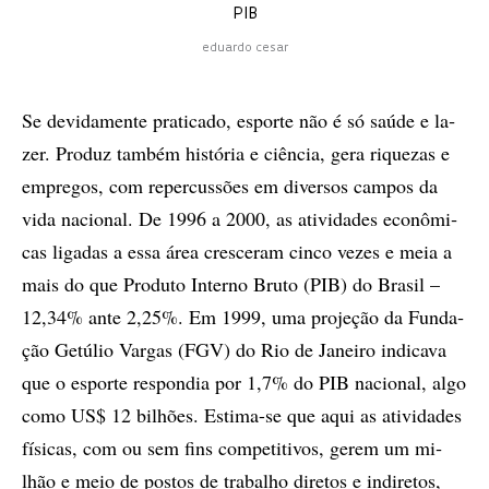
PIB
eduardo cesar
Se de­vi­da­men­te pra­ti­ca­do, es­por­te não é só saú­de e la­
zer. Pro­duz tam­bém his­tó­ria e ci­ên­cia, gera ri­que­zas e
em­pre­gos, com re­per­cus­sõ­es em di­ver­sos cam­pos da
vida na­ci­o­nal. De 1996 a 2000, as ati­vi­da­des eco­nô­mi­
cas li­ga­das a essa área cres­ce­ram cin­co ve­zes e meia a
mais do que Pro­du­to In­ter­no Bru­to (PIB) do Bra­sil –
12,34% ante 2,25%. Em 1999, uma pro­je­ção da Fun­da­
ção Ge­tú­lio Var­gas (FGV) do Rio de Ja­nei­ro in­di­ca­va
que o es­por­te res­pon­dia por 1,7% do PIB na­ci­o­nal, algo
como US$ 12 bi­lhõ­es. Es­ti­ma-se que aqui as ati­vi­da­des
fí­si­cas, com ou sem fins com­pe­ti­ti­vos, ge­rem um mi­
lhão e meio de pos­tos de tra­ba­lho di­re­tos e in­di­re­tos,