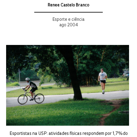
Renee Castelo Branco
Esporte e ciência
ago 2004
Es­por­tis­tas na USP: ati­vi­da­des fí­si­cas res­pon­dem por 1,7% do