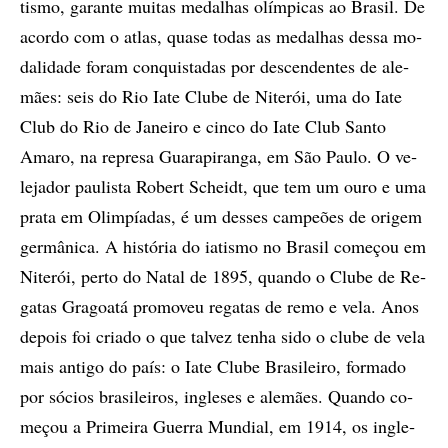
tis­mo, ga­ran­te mu­i­tas me­da­lhas olím­pi­cas ao Bra­sil. De
acor­do com o atlas, qua­se to­das as me­da­lhas des­sa mo­
da­li­da­de fo­ram con­quis­ta­das por des­cen­den­tes de ale­
mães: seis do Rio Iate Clu­be de Ni­te­rói, uma do Iate
Club do Rio de Ja­nei­ro e cin­co do Iate Club San­to
Ama­ro, na re­pre­sa Gua­ra­pi­ran­ga, em São Pau­lo. O ve­
le­ja­dor pau­lis­ta Ro­bert Scheidt, que tem um ouro e uma
pra­ta em Olim­pí­a­das, é um des­ses cam­pe­õ­es de ori­gem
ger­mâ­ni­ca. A his­tó­ria do ia­tis­mo no Bra­sil co­me­çou em
Ni­te­rói, per­to do Na­tal de 1895, quan­do o Clu­be de Re­
ga­tas Gra­go­a­tá pro­mo­veu re­ga­tas de remo e vela. Anos
de­pois foi cri­a­do o que tal­vez te­nha sido o clu­be de vela
mais an­ti­go do país: o Iate Clu­be Bra­si­lei­ro, for­ma­do
por só­ci­os bra­si­lei­ros, in­gle­ses e ale­mães. Quan­do co­
me­çou a Primeira Guer­ra Mun­di­al, em 1914, os in­gle­