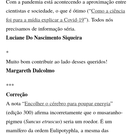
Com a pandemia está acontecendo a aproximação entre
cientistas e sociedade, o que é ótimo (“
Como a ciência
foi para a mídia explicar a Covid-19
”). Todos nós
precisamos de informação séria.
Luciane Do Nascimento Siqueira
*
Muito bom contribuir ao lado desses queridos!
Margareth Dalcolmo
***
Correção
A nota “
Encolher o cérebro para poupar energia
”
(edição 300) afirma incorretamente que o musaranho-
pigmeu (
Suncus etruscus
) seria um roedor. É um
mamífero da ordem Eulipotyphla, a mesma das