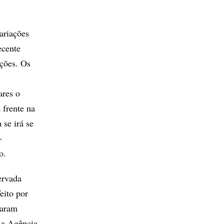
variações
ecente
ações. Os
ares o
 frente na
se irá se
-
o.
ervada
eito por
taram
e a Agência