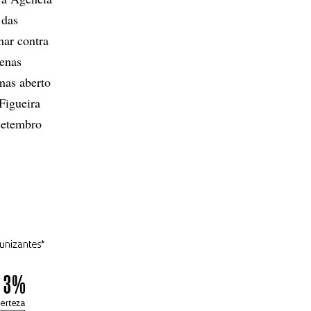
 das
nar contra
penas
mas aberto
Figueira
setembro