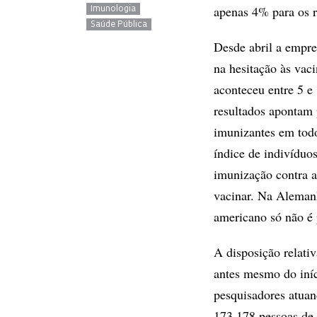
apenas 4% para os r
Imunologia
Saúde Pública
Desde abril a empres
na hesitação às vac
aconteceu entre 5 e
resultados apontam 
imunizantes em todo
índice de indivíduos
imunização contra a
vacinar. Na Aleman
americano só não é 
A disposição relati
antes mesmo do iní
pesquisadores atuan
173.178 pessoas de t