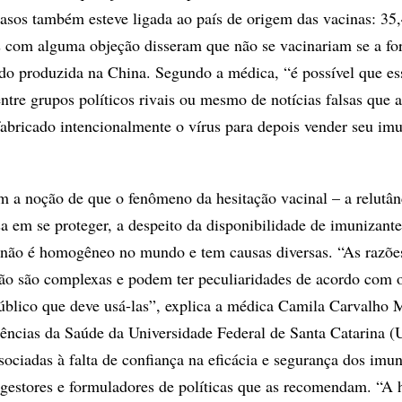
asos também esteve ligada ao país de origem das vacinas: 35
s com alguma objeção disseram que não se vacinariam se a f
sido produzida na China. Segundo a médica, “é possível que es
entre grupos políticos rivais ou mesmo de notícias falsas que
 fabricado intencionalmente o vírus para depois vender seu im
m a noção de que o fenômeno da hesitação vacinal – a relutân
sa em se proteger, a despeito da disponibilidade de imunizant
 não é homogêneo no mundo e tem causas diversas. “As razõe
ção são complexas e podem ter peculiaridades de acordo com o
público que deve usá-las”, explica a médica Camila Carvalho 
ências da Saúde da Universidade Federal de Santa Catarina 
sociadas à falta de confiança na eficácia e segurança dos imu
gestores e formuladores de políticas que as recomendam. “A 