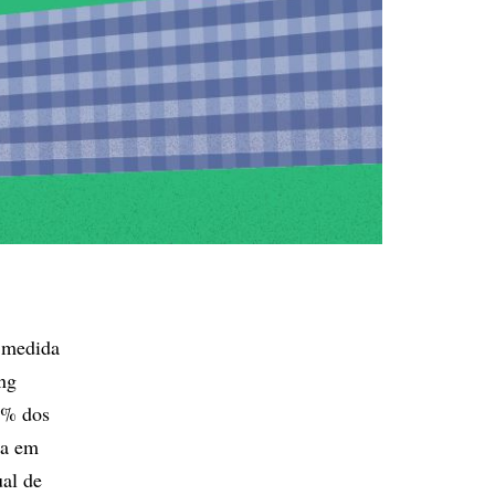
à medida
ng
20% dos
da em
al de