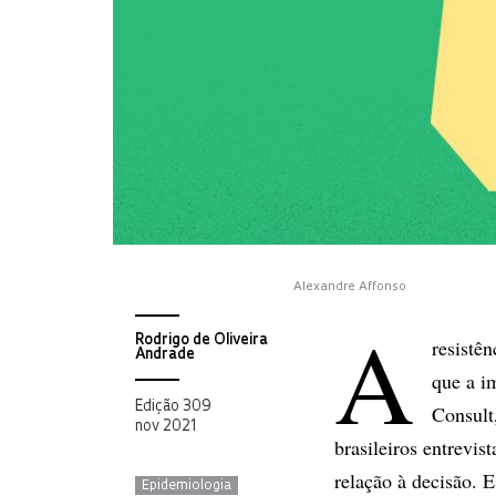
Alexandre Affonso
A
Rodrigo de Oliveira
resistê
Andrade
que a i
Edição 309
Consult
nov 2021
brasileiros entrevi
relação à decisão.
Epidemiologia