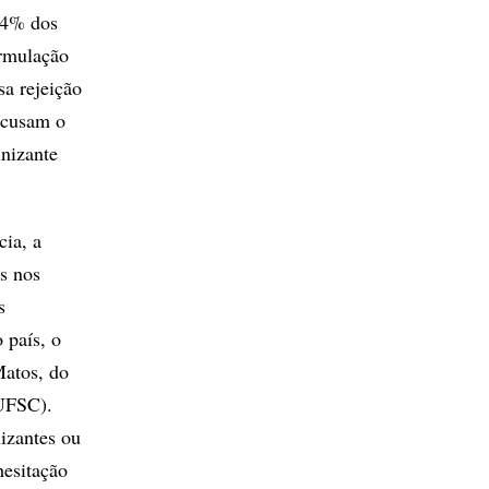
,4% dos
ormulação
sa rejeição
 acusam o
unizante
cia, a
es nos
s
 país, o
Matos, do
(UFSC).
nizantes ou
hesitação