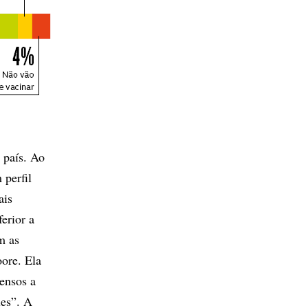
 país. Ao
 perfil
ais
erior a
m as
ore. Ela
ensos a
les”. A