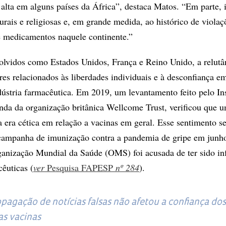
 alta em alguns países da África”, destaca Matos. “Em parte, i
urais e religiosas e, em grande medida, ao histórico de violaç
e medicamentos naquele continente.”
olvidos como Estados Unidos, França e Reino Unido, a relutâ
ores relacionados às liberdades individuais e à desconfiança e
ndústria farmacêutica. Em 2019, um levantamento feito pelo Ins
da da organização britânica Wellcome Trust, verificou que u
 era cética em relação a vacinas em geral. Esse sentimento s
 campanha de imunização contra a pandemia de gripe em junh
ganização Mundial da Saúde (OMS) foi acusada de ter sido in
êuticas (
ver
Pesquisa FAPESP
nº 284
).
agação de notícias falsas não afetou a confiança dos
as vacinas