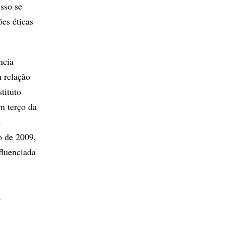
sso se
ões éticas
ncia
m relação
tituto
m terço da
e
o de 2009,
fluenciada