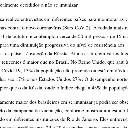
ealmente decididos a não se imunizar.
a realiza entrevistas em diferentes países para monitorar as 
inas contra o novo coronavírus (Sars-CoV-2). A rodada mais r
 11 de outubro e contemplou cerca de 50 mil pessoas de 15 n
para uma diminuição progressiva do nível de resistência aos
s os países, à exceção da Rússia. Ainda assim, em vários lug
 reticentes é maior que no Brasil. No Reino Unido, que saiu à
 Covid-19, 13% da população não pretende ou está em dúvida 
ha, são 17% e nos Estados Unidos 27%. O desempenho norte
pior que o da Rússia, onde o índice chega a 43% da populaçã
vamente maior dos brasileiros em se imunizar já podia ser obs
cio da campanha de vacinação, conforme mostrou um estudo f
do em diferentes instituições do Rio de Janeiro. Eles entrevis
odas as regiões entre 22 e 29 de janeiro – antes, portanto, d