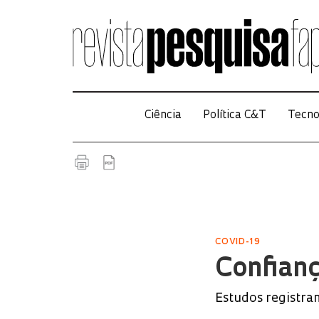
Ciência
Política C&T
Tecno
COVID-19
Confianç
Estudos registra