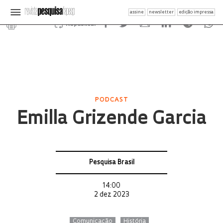
assine
newsletter
edição impressa
Republicar
PODCAST
Emilla Grizende Garcia
Pesquisa Brasil
14:00
2 dez 2023
Comunicação
História