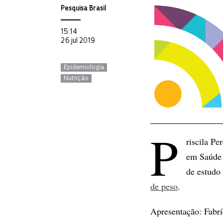
Pesquisa Brasil
15:14
26 jul 2019
Epidemiologia
Nutrição
P
riscila P
em Saúde 
de estudo
de peso
.
Apresentação: Fabr