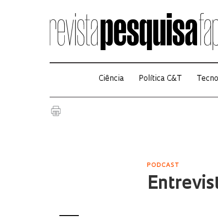
Ciência
Política C&T
Tecno
PODCAST
Entrevis