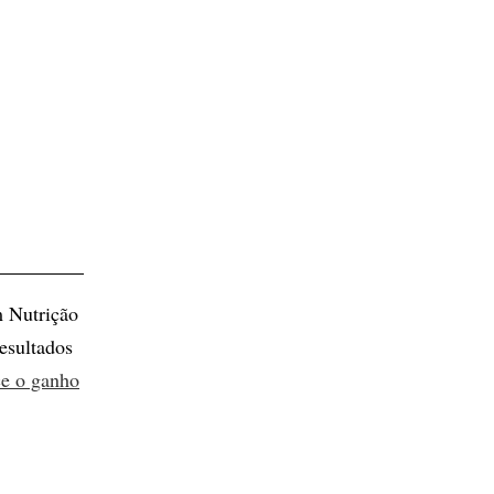
m Nutrição
esultados
ce o ganho