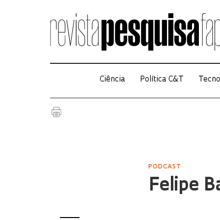
Ciência
Política C&T
Tecno
PODCAST
Felipe B