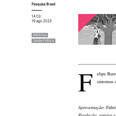
Pesquisa Brasil
14:03
19 ago 2023
Medicina
Saúde Pública
F
elipe Barr
sintomas 
Apresentação
: Fabr
Produção, roteiro e