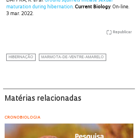
DAI PRA, R.
el al
.
Ground squirrels initiate sexual
maturation during hibernation
.
Current Biology
. On-line.
3 mar. 2022.
Republicar
HIBERNAÇÃO
MARMOTA-DE-VENTRE-AMARELO