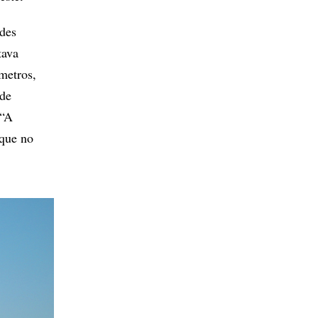
ades
tava
metros,
 de
 “A
 que no