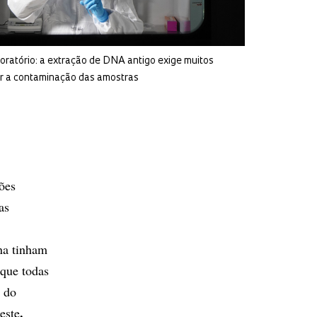
oratório: a extração de DNA antigo exige muitos
ar a contaminação das amostras
ões
as
ina tinham
que todas
o do
.
este