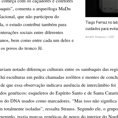
ue começa com os caçadores e coletores
baquis”, comenta a arqueóloga MaDu
acional, que não participou do
Tiago Ferraz no lab
la, o estudo contribui também para
cuidados para evit
nterações sociais entre diferentes
André Strauss / USP
anos, bem como entre cada um deles e
 os povos do tronco Jê.
aviam notado diferenças culturais entre os sambaquis das regi
 há esculturas em pedra chamadas zoólitos e montes de conch
 de que essa observação indicava ausência de intercâmbio foi
dos genéticos: esqueletos do Espírito Santo e de Santa Catar
hos do DNA usados como marcadores. “Mas isso não significa 
m totalmente isoladas”, ressalta Strauss. Segundo ele, o grup
 exemplo, trazia marcas genéticas de povos do interior do Nord