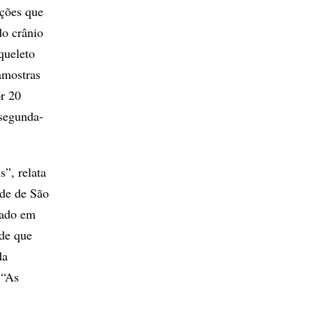
ações que
do crânio
queleto
amostras
or 20
 segunda-
s”, relata
ade de São
rado em
 de que
da
 “As