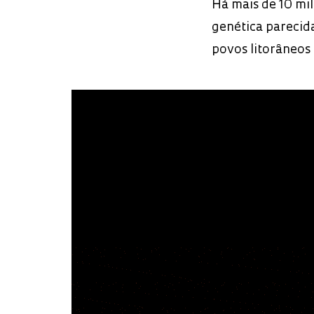
Há mais de 10 mi
genética parecid
povos litorâneos