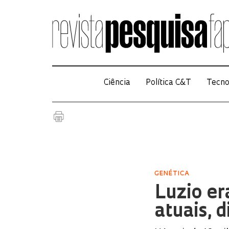
Ciência
Política C&T
Tecno
GENÉTICA
Luzio er
atuais, 