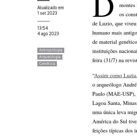
D
montes 
Atualizado em
os cons
1 set 2023
de Luzio, que viveu
13:54
humano mais antigo 
4 ago 2023
de material genétic
instituições naciona
Antropologia
Arqueologia
feira (31/7) na revis
Genética
“
Assim como Luzia
o arqueólogo André
Paulo (MAE-USP), re
Lagoa Santa, Minas 
uma única leva migr
América do Sul tiv
feições típicas dos