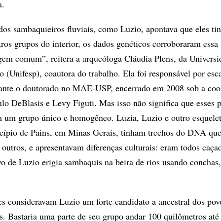
a.
 dos sambaquieiros fluviais, como Luzio, apontava que eles t
os grupos do interior, os dados genéticos corroboraram essa
igem comum”, reitera a arqueóloga Cláudia Plens, da Universi
 (Unifesp), coautora do trabalho. Ela foi responsável por esc
rante o doutorado no MAE-USP, encerrado em 2008 sob a co
lo DeBlasis e Levy Figuti. Mas isso não significa que esses 
m um grupo único e homogêneo. Luzia, Luzio e outro esquele
cípio de Pains, em Minas Gerais, tinham trechos do DNA que
 outros, e apresentavam diferenças culturais: eram todos caça
vo de Luzio erigia sambaquis na beira de rios usando conchas
s consideravam Luzio um forte candidato a ancestral dos pov
s. Bastaria uma parte de seu grupo andar 100 quilômetros até