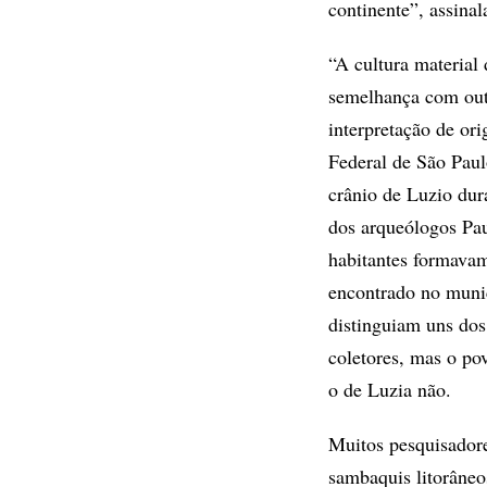
continente”, assinal
“A cultura material
semelhança com outr
interpretação de or
Federal de São Paulo
crânio de Luzio du
dos arqueólogos Pau
habitantes formava
encontrado no muni
distinguiam uns dos
coletores, mas o po
o de Luzia não.
Muitos pesquisadore
sambaquis litorâneo