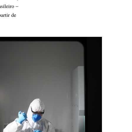
sileiro ‒
artir de