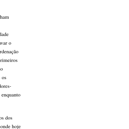
inham
dade
avar o
ordenação
primeiros
to
 os
dores-
, enquanto
os dos
 onde hoje