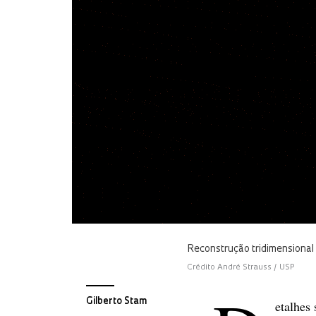
Reconstrução tridimensional 
Crédito André Strauss / USP
Gilberto Stam
etalhes