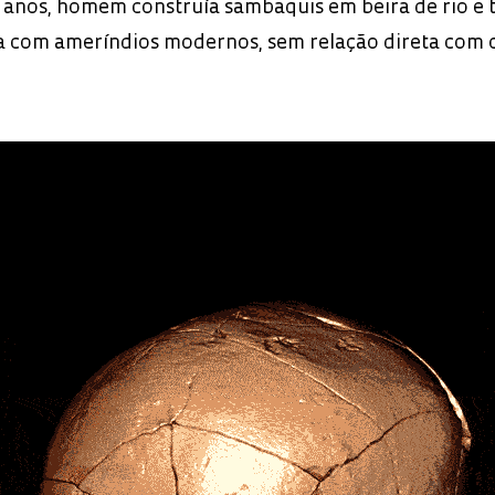
l anos, homem construía sambaquis em beira de rio e 
a com ameríndios modernos, sem relação direta com 