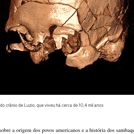
do crânio de Luzio, que viveu há cerca de 10,4 mil anos
 sobre a origem dos povos americanos e a história dos sambaq