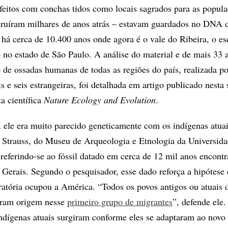
feitos com conchas tidos como locais sagrados para as popul
truíram milhares de anos atrás ­– estavam guardados no DNA 
 há cerca de 10.400 anos onde agora é o vale do Ribeira, o es
no estado de São Paulo. A análise do material e de mais 33 
o de ossadas humanas de todas as regiões do país, realizada p
is e seis estrangeiras, foi detalhada em artigo publicado nesta
ta científica
Nature Ecology and Evolution
.
, ele era muito parecido geneticamente com os indígenas atuai
 Strauss, do Museu de Arqueologia e Etnologia da Universid
ferindo-se ao fóssil datado em cerca de 12 mil anos encont
Gerais. Segundo o pesquisador, esse dado reforça a hipótese
atória ocupou a América. “Todos os povos antigos ou atuais 
eram origem nesse
primeiro grupo de migrantes
”, defende ele.
 indígenas atuais surgiram conforme eles se adaptaram ao novo