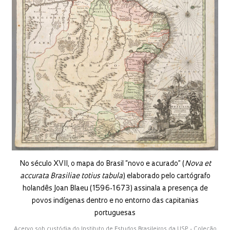
No século XVII, o mapa do Brasil “novo e acurado” (
Nova et
accurata Brasiliae totius tabula
) elaborado pelo cartógrafo
holandês Joan Blaeu (1596-1673) assinala a presença de
povos indígenas dentro e no entorno das capitanias
portuguesas
Acervo sob custódia do Instituto de Estudos Brasileiros da USP - Coleção