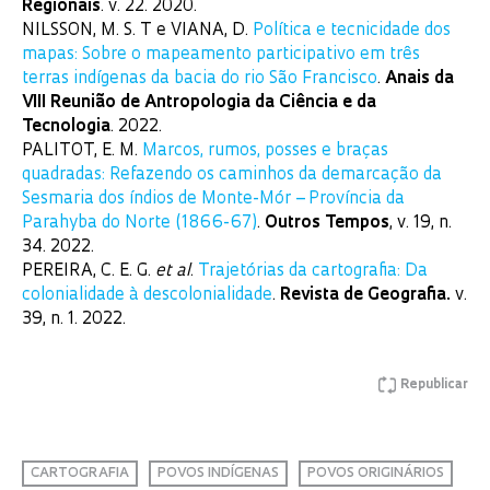
Regionais
. v. 22. 2020.
NILSSON, M. S. T e VIANA, D.
Política e tecnicidade dos
mapas: Sobre o mapeamento participativo em três
terras indígenas da bacia do rio São Francisco
.
Anais da
VIII Reunião de Antropologia da Ciência e da
Tecnologia
. 2022.
PALITOT, E. M.
Marcos, rumos, posses e braças
quadradas: Refazendo os caminhos da demarcação da
Sesmaria dos índios de Monte-Mór – Província da
Parahyba do Norte (1866-67)
.
Outros Tempos
, v. 19, n.
34. 2022.
PEREIRA, C. E. G.
et al
.
Trajetórias da cartografia: Da
colonialidade à descolonialidade
.
Revista de Geografia.
v.
39, n. 1. 2022.
Republicar
CARTOGRAFIA
POVOS INDÍGENAS
POVOS ORIGINÁRIOS