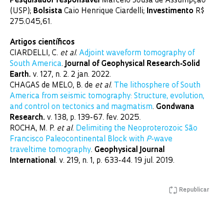
Pesquisador responsável
Marcelo Sousa de Assumpção
(USP);
Bolsista
Caio Henrique Ciardelli;
Investimento
R$
275.045,61.
Artigos científicos
CIARDELLI, C.
et al
.
Adjoint waveform tomography of
South America
.
Journal of Geophysical Research-Solid
Earth.
v. 127, n. 2. 2 jan. 2022.
CHAGAS de MELO, B. de
et al
.
The lithosphere of South
America from seismic tomography: Structure, evolution,
and control on tectonics and magmatism
.
Gondwana
Research.
v. 138, p. 139-67. fev. 2025.
ROCHA, M. P.
et al
.
Delimiting the Neoproterozoic São
Francisco Paleocontinental Block with
P
-wave
traveltime tomography
.
Geophysical Journal
International
. v. 219, n. 1, p. 633-44. 19 jul. 2019.
Republicar