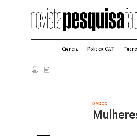
Ciência
Política C&T
Tecno
DADOS
Mulheres