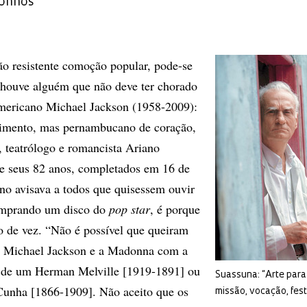
sonhos
ão resistente comoção popular, pode-se
e houve alguém que não deve ter chorado
americano Michael Jackson (1958-2009):
cimento, mas pernambucano de coração,
, teatrólogo e romancista Ariano
de seus 82 anos, completados em 16 de
no avisava a todos que quisessem ouvir
omprando um disco do
pop star
, é porque
zo de vez. “Não é possível que queiram
 o Michael Jackson e a Madonna com a
de um Herman Melville [1919-1891] ou
Suassuna: “Arte para
Cunha [1866-1909]. Não aceito que os
missão, vocação, fes