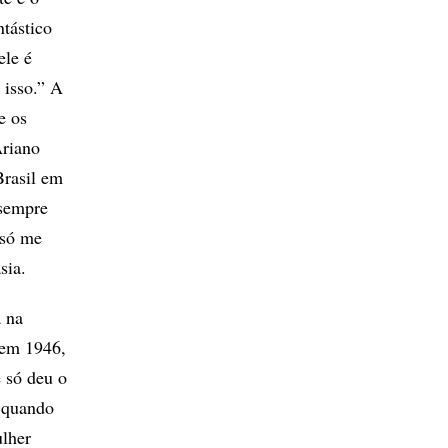
ntástico
ele é
 isso.” A
e os
Ariano
Brasil em
 sempre
 só me
sia.
a na
 em 1946,
e só deu o
, quando
lher