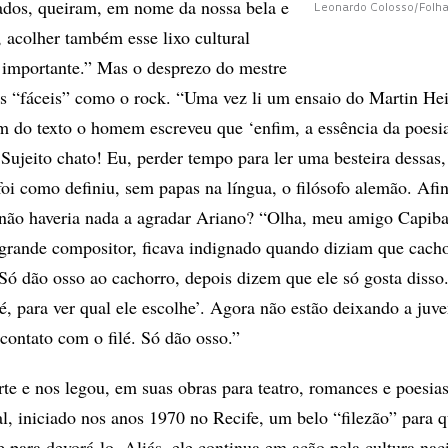
cados, queiram, em nome da nossa bela e
Leonardo Colosso/Folh
, acolher também esse lixo cultural
 importante.” Mas o desprezo do mestre
s “fáceis” como o rock. “Uma vez li um ensaio do Martin He
m do texto o homem escreveu que ‘enfim, a essência da poesia
 Sujeito chato! Eu, perder tempo para ler uma besteira dessas,
oi como definiu, sem papas na língua, o filósofo alemão. Afin
não haveria nada a agradar Ariano? “Olha, meu amigo Capiba
grande compositor, ficava indignado quando diziam que cacho
 ‘Só dão osso ao cachorro, depois dizem que ele só gosta diss
é, para ver qual ele escolhe’. Agora não estão deixando a juv
 contato com o filé. Só dão osso.”
rte e nos legou, em suas obras para teatro, romances e poesia
 iniciado nos anos 1970 no Recife, um belo “filezão” para q
e para devorá-lo. Aliás, ele continua em ação pela cultura na