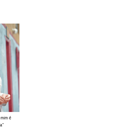
 mim é
ta”