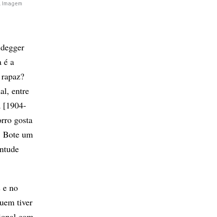
a Imagem
idegger
 é a
 rapaz?
al, entre
 [1904-
rro gosta
o. Bote um
entude
s e no
uem tiver
cional com