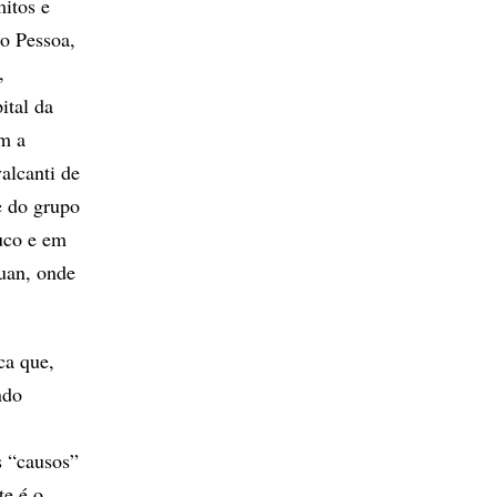
itos e
o Pessoa,
,
ital da
m a
alcanti de
e do grupo
uco e em
huan, onde
ca que,
ndo
s “causos”
te é o