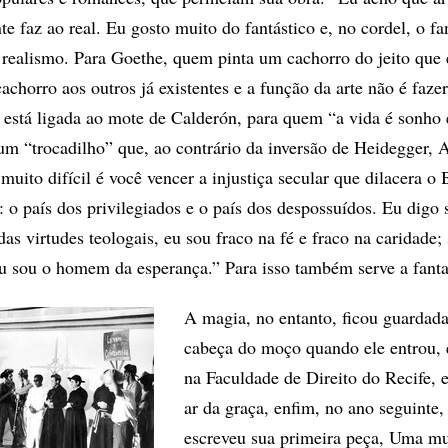
e faz ao real. Eu gosto muito do fantástico e, no cordel, o fa
 realismo. Para Goethe, quem pinta um cachorro do jeito que 
chorro aos outros já existentes e a função da arte não é fazer
, está ligada ao mote de Calderón, para quem “a vida é sonho 
um “trocadilho” que, ao contrário da inversão de Heidegger, 
muito difícil é você vencer a injustiça secular que dilacera o 
s: o país dos privilegiados e o país dos despossuídos. Eu digo
as virtudes teologais, eu sou fraco na fé e fraco na caridade;
Eu sou o homem da esperança.” Para isso também serve a fanta
A magia, no entanto, ficou guardad
cabeça do moço quando ele entrou,
na Faculdade de Direito do Recife, 
ar da graça, enfim, no ano seguinte
escreveu sua primeira peça, Uma mu