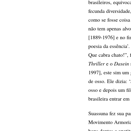
brasileiros, equivo
fecunda diversidade
como se fosse coisa
não tem apenas alvo
[1889-1976] e no fi
poesia da essência’.
Que cabra chato!”, f
Thriller
e o
Dasein
1997], este sim um 
de osso. Ele dizia:
osso e depois um fil
brasileira entrar em
Suassuna fez sua pa
Movimento Armorial,
bons dentes e apetit