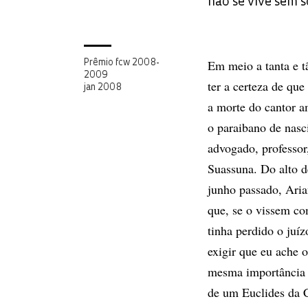
não se vive sem 
Em meio a tanta e t
Prêmio fcw 2008-
2009
ter a certeza de qu
jan 2008
a morte do cantor 
o paraibano de nas
advogado, professor
Suassuna. Do alto 
junho passado, Aria
que, se o vissem c
tinha perdido o juí
exigir que eu ache
mesma importância 
de um Euclides da 