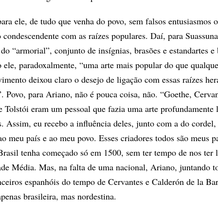
para ele, de tudo que venha do povo, sem falsos entusiasmos 
do condescendente com as raízes populares. Daí, para Suassuna
do “armorial”, conjunto de insígnias, brasões e estandartes e 
o ele, paradoxalmente, “uma arte mais popular do que qualque
imento deixou claro o desejo de ligação com essas raízes her
s”. Povo, para Ariano, não é pouca coisa, não. “Goethe, Cervan
e Tolstói eram um pessoal que fazia uma arte profundamente 
s. Assim, eu recebo a influência deles, junto com a do cordel,
l ao meu país e ao meu povo. Esses criadores todos são meus p
Brasil tenha começado só em 1500, sem ter tempo de nos ter 
de Média. Mas, na falta de uma nacional, Ariano, juntando t
ceiros espanhóis do tempo de Cervantes e Calderón de la Bar
penas brasileira, mas nordestina.