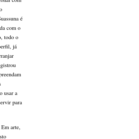
o
Suassuna é
ada com o
o, todo o
rfil, já
ranjar
gistrou
mpreendam
s
o usar a
ervir para
. Em arte,
sto