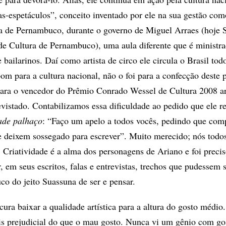
s-espetáculos”, conceito inventado por ele na sua gestão com
ra de Pernambuco, durante o governo de Miguel Arraes (hoje 
 de Cultura de Pernambuco), uma aula diferente que é ministr
 bailarinos. Daí como artista de circo ele circula o Brasil tod
om para a cultura nacional, não o foi para a confecção deste pe
para o vencedor do Prêmio Conrado Wessel de Cultura 2008 ar
evistado. Contabilizamos essa dificuldade ao pedido que ele re
ade palhaço
: “Faço um apelo a todos vocês, pedindo que co
 deixem sossegado para escrever”. Muito merecido; nós todo
Criatividade é a alma dos personagens de Ariano e foi precis
, em seus escritos, falas e entrevistas, trechos que pudessem s
co do jeito Suassuna de ser e pensar.
ura baixar a qualidade artística para a altura do gosto médio
s prejudicial do que o mau gosto. Nunca vi um gênio com go