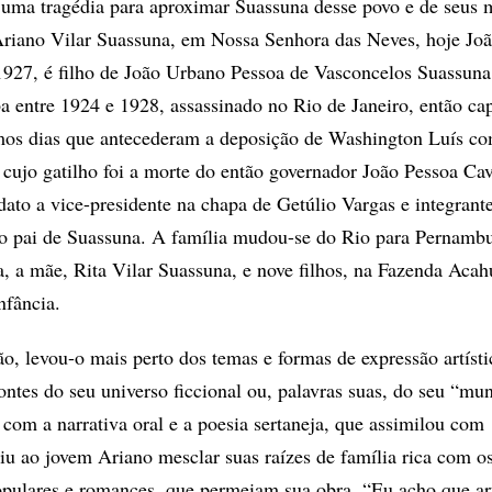
 uma tragédia para aproximar Suassuna desse povo e de seus m
Ariano Vilar Suassuna, em Nossa Senhora das Neves, hoje Joã
927, é filho de João Urbano Pessoa de Vasconcelos Suassuna
a entre 1924 e 1928, assassinado no Rio de Janeiro, então cap
imos dias que antecederam a deposição de Washington Luís co
cujo gatilho foi a morte do então governador João Pessoa Cav
ato a vice-presidente na chapa de Getúlio Vargas e integrant
 do pai de Suassuna. A família mudou-se do Rio para Pernamb
a, a mãe, Rita Vilar Suassuna, e nove filhos, na Fazenda Aca
nfância.
ão, levou-o mais perto dos temas e formas de expressão artísti
fontes do seu universo ficcional ou, palavras suas, do seu “mu
 com a narrativa oral e a poesia sertaneja, que assimilou com
tiu ao jovem Ariano mesclar suas raízes de família rica com o
pulares e romances, que permeiam sua obra. “Eu acho que ar