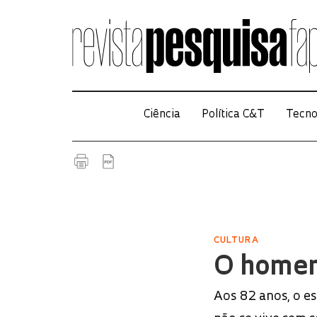
Ciência
Política C&T
Tecno
CULTURA
O homem
Aos 82 anos, o e