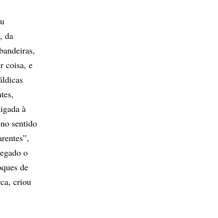
ou
, da
bandeiras,
r coisa, e
áldicas
tes,
ligada à
 no sentido
arentes”,
legado o
oques de
ca, criou