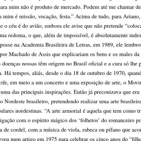
 para mim não é produto de mercado. Podem até me chamar de
a mim é missão, vocação, festa.” Acima de tudo, para Ariano, 
e o céu é do avião, embora ele avise que não pretende “coloc
numa redoma, o que, além de impossível, é absolutamente indes
posse na Academia Brasileira de Letras, em 1989, ele lembro
s por Machado de Assis que explicariam os bens e os males da
 doenças nossas têm origem no Brasil oficial e a cura só lhe 
ita. Há tempos, aliás, desde o dia 18 de outubro de 1970, quan
cife, em meio a um concerto e uma exposição de arte, o Mov
 uma das principais inspirações. Então já preconizava que era
do Nordeste brasileiro, pretendendo realizar uma arte brasileira
pulares nordestinas. “A arte armorial é aquela que tem como t
igação com o espírito mágico dos ‘folhetos’ do romanceiro p
ura de cordel, com a música de viola, rabeca ou pífano que ac
reveu num artigo em 1975 para celebrar os cinco anos do “filh