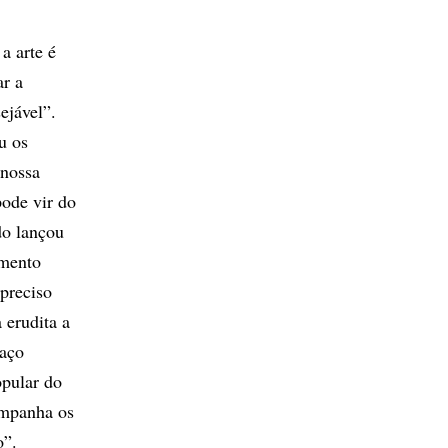
a arte é
ar a
ejável”.
u os
 nossa
pode vir do
do lançou
imento
 preciso
 erudita a
raço
opular do
ompanha os
o”.