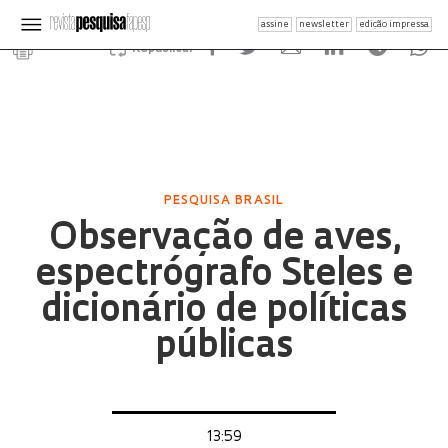
assine
newsletter
edição impressa
Republicar
PESQUISA BRASIL
Observação de aves,
espectrógrafo Steles e
dicionário de políticas
públicas
13:59