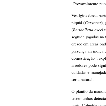
“Provavelmente pun
Vestígios desse per
piquiá (
Caryocar
),
(
Bertholletia excels
seguida jogadas na 
cresce em áreas onde
presença ali indica
domesticação”, expl
arredores pode sign
cuidadas e manejada
seria natural.
O plantio da mandi
testemunhos detecta
atrás. Coincide com