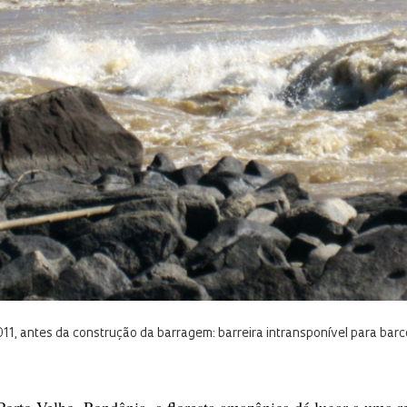
1, antes da construção da barragem: barreira intransponível para barc
Porto Velho, Rondônia, a floresta amazônica dá lugar a uma r