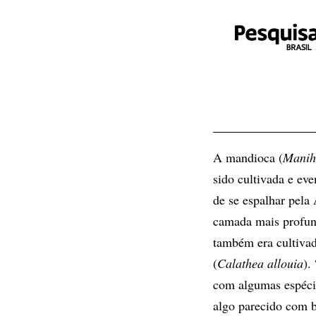
A mandioca (
Manih
sido cultivada e eve
de se espalhar pela
camada mais profun
também era cultivad
(
Calathea allouia
).
com algumas espéc
algo parecido com b