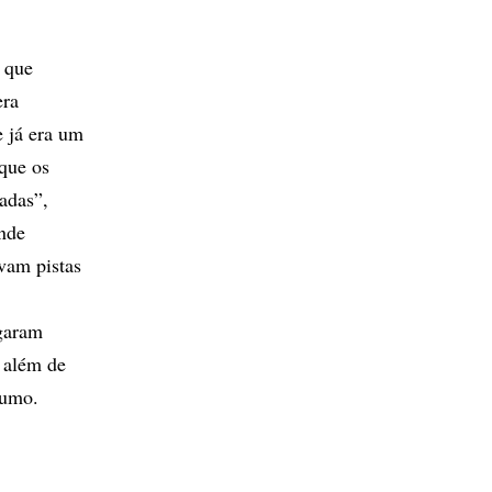
 que
era
e já era um
que os
adas”,
onde
avam pistas
ogaram
, além de
sumo.