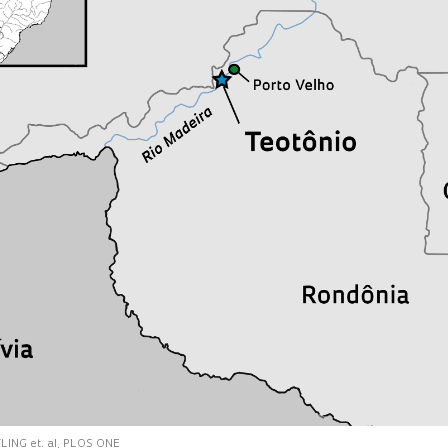
TLING et. al, PLOS ONE