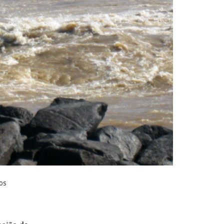
os
egião de