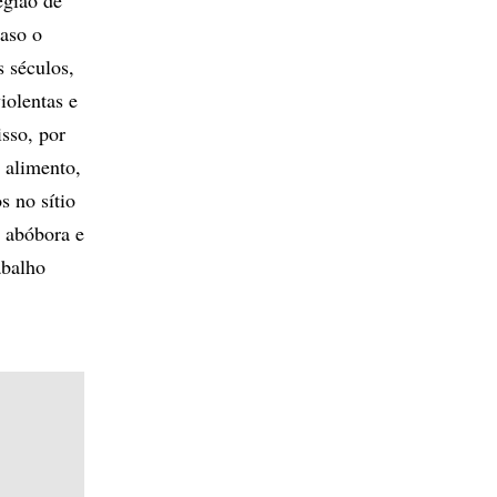
caso o
s séculos,
iolentas e
sso, por
e alimento,
s no sítio
, abóbora e
abalho