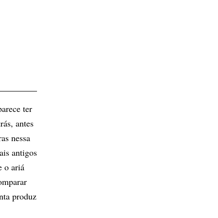
parece ter
rás, antes
ras nessa
is antigos
 o ariá
comparar
anta produz