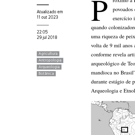
P
povoados 
Atualizado em
exercício 
11 out 2023
quando colonizadore
22:05
uma riqueza de peix
29 jul 2018
volta de 9 mil anos 
conforme revela art
Agricultura
Antropologia
arqueológico de Teot
Arqueologia
mandioca no Brasil”,
Botânica
durante estágio de
Arqueologia e Etno