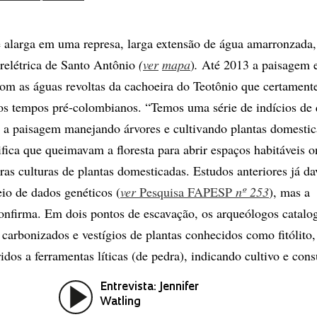
e alarga em uma represa, larga extensão de água amarronzada,
drelétrica de Santo Antônio
(
ver
mapa
)
.
Até 2013 a paisagem 
 com as águas revoltas da cachoeira do Teotônio que certament
os tempos pré-colombianos. “Temos uma série de indícios de 
m a paisagem manejando árvores e cultivando plantas domestic
ifica que queimavam a floresta para abrir espaços habitáveis 
ras culturas de plantas domesticadas. Estudos anteriores já d
eio de dados genéticos (
ver
Pesquisa FAPESP
nº 253
), mas a
onfirma. Em dois pontos de escavação, os arqueólogos catal
 carbonizados e vestígios de plantas conhecidos como fitólito
idos a ferramentas líticas (de pedra), indicando cultivo e con
Entrevista: Jennifer
Watling