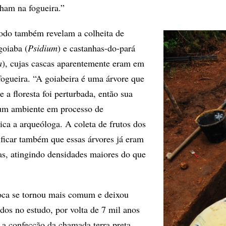
ham na fogueira.”
íodo também revelam a colheita de
 goiaba (
Psidium
) e castanhas-do-pará
a
), cujas cascas aparentemente eram em
fogueira. “A goiabeira é uma árvore que
 a floresta foi perturbada, então sua
 um ambiente em processo de
ica a arqueóloga. A coleta de frutos dos
ificar também que essas árvores já eram
s, atingindo densidades maiores do que
oca se tornou mais comum e deixou
dos no estudo, por volta de 7 mil anos
 a confecção da chamada terra preta