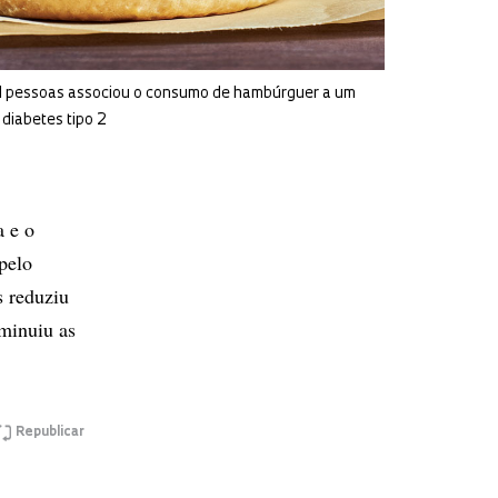
l pessoas associou o consumo de hambúrguer a um
diabetes tipo 2
a e o
pelo
s reduziu
iminuiu as
Republicar