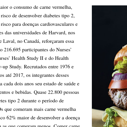
aior o consumo de carne vermelha,
risco de desenvolver diabetes tipo 2,
 risco para doenças cardiovasculares e
es das universidades de Harvard, nos
e Laval, no Canadá, reforçaram essa
o 216.695 participantes do Nurses’
rses’ Health Study II e do Health
w-up Study. Recrutados entre 1976 e
 até 2017, os integrantes desses
a cada dois anos seu estado de saúde e
ntos e bebidas. Quase 22.800 pessoas
tes tipo 2 durante o período de
s que comeram mais carne vermelha
sco 62% maior de desenvolver a doença
 as que comeram menos. Comer carne