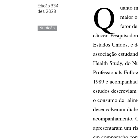
Q
uanto m
Edição 334
dez 2023
maior o 
fator de
Nutrição
câncer. Pesquisador
Estados Unidos, e d
associação estudand
Health Study, do Nu
Professionals Follo
1989 e acompanhados
estudos descreviam 
o consumo de alime
desenvolveram diabe
acompanhamento. O
apresentaram um ri
em comparação com