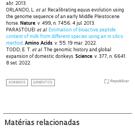
abr. 2013.
ORLANDO, L.
et al
. Recalibrating equus evolution using
the genome sequence of an early Middle Pleistocene
horse.
Nature
. v. 499, n. 7456. 4 jul. 2013.
PARASTOUEI
et al
.
Estimation of bioactive peptide
content of milk from different species using an in silico
method
.
Amino Acids
. v. 55. 19 mar. 2022.
TODD, E. T.
et al
. The genomic history and global
expansion of domestic donkeys.
Science
. v. 377, n. 6641.
8 set. 2022.
Republicar
ASININOS
JUMENTOS