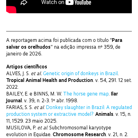
A reportagem acima foi publicada com o título “
Para
salvar os orelhudos
” na edição impressa nº 359, de
janeiro de 2026.
Artigos científicos
ALVES, J. S.
et al.
Genetic origin of donkeys in Brazil
.
Tropical Animal Health and Production
. v. 54, 291. 12 set.
2022.
BAILEY, E. e BINNS, M. W.
The horse gene map
.
Ilar
Journal
. v. 39, n. 2-3. 1º abr. 1998.
FARIAS, S. S.
et al
.
Donkey slaughter in Brazil: A regulated
production system or extractive model?
Animals
. v. 15, n.
11, 1529. 23 maio 2025.
MUSILOVA, P.
et al
. Subchromosomal karyotype
evolution in Equidae.
Chromosome Research
. v. 21, n. 2.