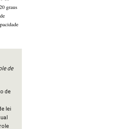
120 graus
ade
apacidade
ole de
to de
e lei
tual
role