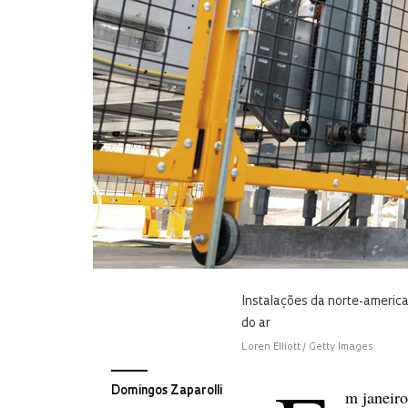
Instalações da norte-america
do ar
Loren Elliott / Getty Images
Domingos Zaparolli
m janeiro