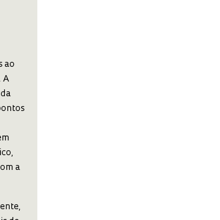
s ao
. A
 da
pontos
 em
ico,
com a
ente,