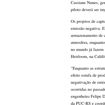
Cassiane Nunes, ger
piloto deverá ser i
Os projetos de capt
emissão negativa. E
armazenamento de c
atmosfera, enquanto
no mundo já fazem a
Heirloom, na Califó
“Enquanto as estrat
efeito estufa de pro
negativação de emi
ocorridas no passad
engenheiro Felipe D
da PUC-RS e coorde