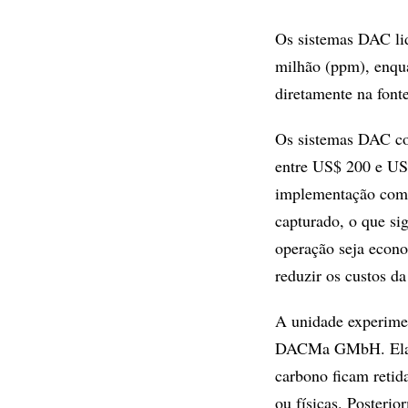
Os sistemas DAC li
milhão (ppm), enqu
diretamente na fon
Os sistemas DAC co
entre US$ 200 e US$
implementação comer
capturado, o que sig
operação seja econo
reduzir os custos d
A unidade experimen
DACMa GMbH. Ela em
carbono ficam retid
ou físicas. Posteri