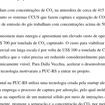
dam com concentrações de CO₂ na atmosfera de cerca de 415 
anto os sistemas CCUS que fazem captura e separação de CO
te de emissão do gás trabalham com concentrações acima de 5
nsomem mais energia e apresentam um elevado custo de ope
 700 por tonelada de CO₂ capturado. O custo para viabilizar
cial em larga escala é por volta de US$ 100 a tonelada de 
nifica que o valor precisa ser reduzido consideravelmente par
micamente viável. Para Dalla Vecchia, acelerar o desenvolvi
a tecnologia motivaram a PUC-RS a entrar no projeto.
tal na PUC-RS utiliza uma tecnologia criada pela startup al
prega o processo de captura por adsorção, pelo qual molé
as na superfície de um material sólido por meio de interações
ormente, promove a separação e a concentração do CO₂ por me