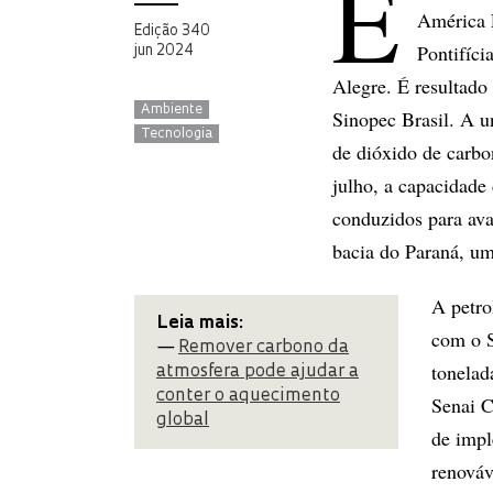
E
América 
Edição 340
Pontifíc
jun 2024
Alegre. É resultado 
Ambiente
Sinopec Brasil. A 
Tecnologia
de dióxido de carbo
julho, a capacidade
conduzidos para ava
bacia do Paraná, u
A petro
Leia mais:
com o S
—
Remover carbono da
tonelad
atmosfera pode ajudar a
conter o aquecimento
Senai C
global
de impl
renováv