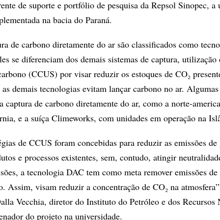
ente de suporte e portfólio de pesquisa da Repsol Sinopec, a 
mplementada na bacia do Paraná.
ura de carbono diretamente do ar são classificados como tecno
les se diferenciam dos demais sistemas de captura, utilização 
arbono (CCUS) por visar reduzir os estoques de CO₂ present
 as demais tecnologias evitam lançar carbono no ar. Alguma
 captura de carbono diretamente do ar, como a norte-americ
rnia, e a suíça Climeworks, com unidades em operação na Isl
égias de CCUS foram concebidas para reduzir as emissões de 
dutos e processos existentes, sem, contudo, atingir neutralidad
ssões, a tecnologia DAC tem como meta remover emissões de
o. Assim, visam reduzir a concentração de CO₂ na atmosfera”,
alla Vecchia, diretor do Instituto do Petróleo e dos Recursos 
nador do projeto na universidade.