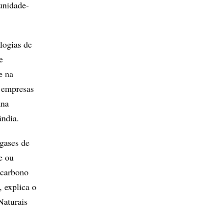
unidade-
logias de
e
e na
s empresas
ana
ândia.
gases de
e ou
 carbono
 explica o
Naturais