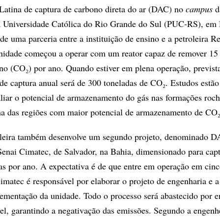
Latina de captura de carbono direta do ar (DAC) no
campus
d
ia Universidade Católica do Rio Grande do Sul (PUC-RS), em 
de uma parceria entre a instituição de ensino e a petroleira R
unidade começou a operar com um reator capaz de remover 15 
no (CO₂) por ano. Quando estiver em plena operação, previst
 de captura anual será de 300 toneladas de CO₂. Estudos estã
liar o potencial de armazenamento do gás nas formações roch
ma das regiões com maior potencial de armazenamento de CO₂
leira também desenvolve um segundo projeto, denominado D
enai Cimatec, de Salvador, na Bahia, dimensionado para capt
as por ano. A expectativa é de que entre em operação em cin
imatec é responsável por elaborar o projeto de engenharia e a 
ementação da unidade. Todo o processo será abastecido por e
el, garantindo a negativação das emissões. Segundo a engenh