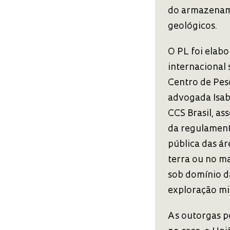
do armazename
geológicos.
O PL foi elab
internacional
Centro de Pes
advogada Isab
CCS Brasil, as
da regulament
pública das á
terra ou no ma
sob domínio d
exploração mi
As outorgas p