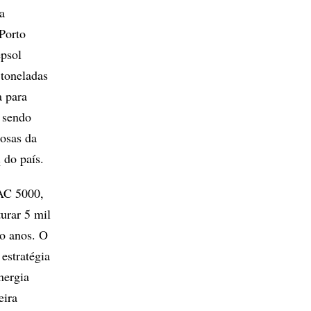
a
Porto
epsol
toneladas
a para
o sendo
osas da
 do país.
AC 5000,
urar 5 mil
co anos. O
estratégia
nergia
eira