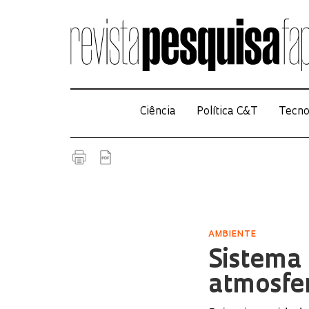
Ciência
Política C&T
Tecno
AMBIENTE
Sistema 
atmosfe