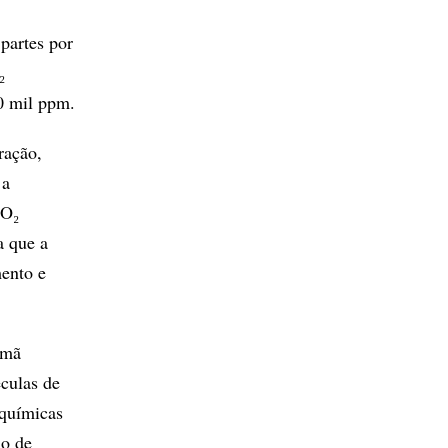
partes por
₂
0 mil ppm.
ração,
 a
CO₂
a que a
mento e
emã
culas de
 químicas
io de