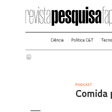
Ciência
Política C&T
Tecno
PODCAST
Comida 