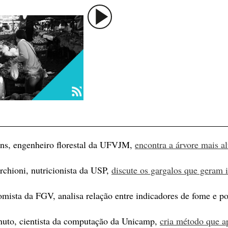
ens, engenheiro florestal da UFVJM,
encontra a árvore mais a
chioni, nutricionista da USP,
discute os gargalos que geram 
mista da FGV, analisa relação entre indicadores de fome e po
nuto, cientista da computação da Unicamp,
cria método que 