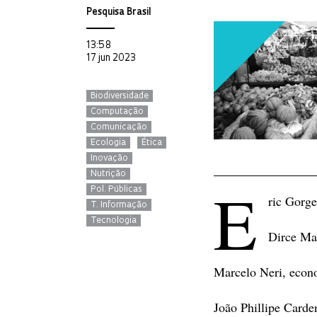
Pesquisa Brasil
13:58
17 jun 2023
Biodiversidade
Computação
Comunicação
Ecologia
Ética
Inovação
Nutrição
E
Pol. Públicas
ric Gorg
T. Informação
Tecnologia
Dirce Mar
Marcelo Neri, econo
João Phillipe Carde