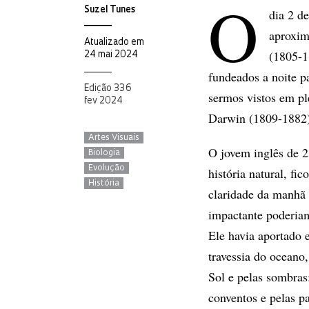
O
Suzel Tunes
dia 2 d
aproxim
Atualizado em
(1805-1
24 mai 2024
fundeados a noite p
Edição 336
sermos vistos em pl
fev 2024
Darwin (1809-1882)
Artes Visuais
O jovem inglês de 2
Biologia
Evolução
história natural, fi
História
claridade da manhã –
impactante poderiam
Ele havia aportado 
travessia do oceano
Sol e pelas sombras
conventos e pelas p