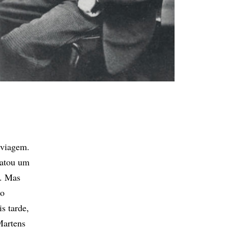
 viagem.
ratou um
). Mas
do
s tarde,
Martens