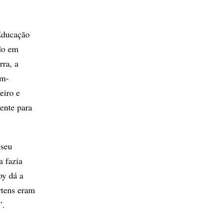
 Educação
ado em
rra, a
um-
eiro e
mente para
 seu
a fazia
oy dá a
rtens eram
”.