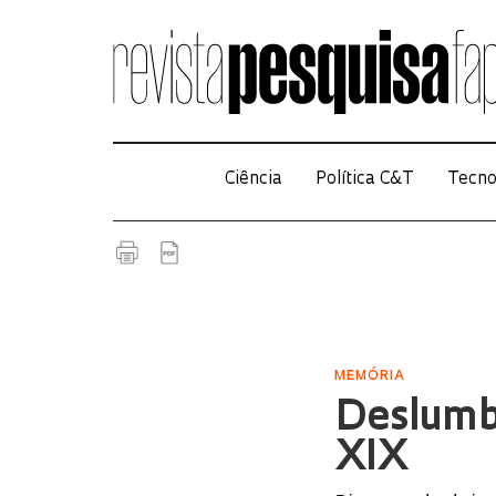
Ciência
Política C&T
Tecno
MEMÓRIA
Deslumbr
XIX