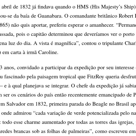
e abril de 1832 já findava quando o HMS (His Majesty’s Ship
ou-se da baía de Guanabara. O comandante britânico Robert 
865) não quis aportar, preferiu esperar o amanhecer. “Perma
assada, pois o capitão determinou que deveríamos ver o porto
ena luz do dia. A vista é magnífica”, contou o tripulante Char
 em carta à irmã Caroline.
3 anos, convidado a participar da expedição por seu interesse
cou fascinado pela paisagem tropical que FitzRoy queria desfru
 e à qual planejava se integrar. O chefe da expedição já sabi
 ser os cenários do país então recentemente emancipado de P
em Salvador em 1832, primeira parada do Beagle no Brasil ap
, onde admirou “cada variação de verde potencializada pelo n
: todo esse charme aumentado por todas as torres das igrejas,
aredes brancas sob as folhas de palmeiras”, como escreveu em