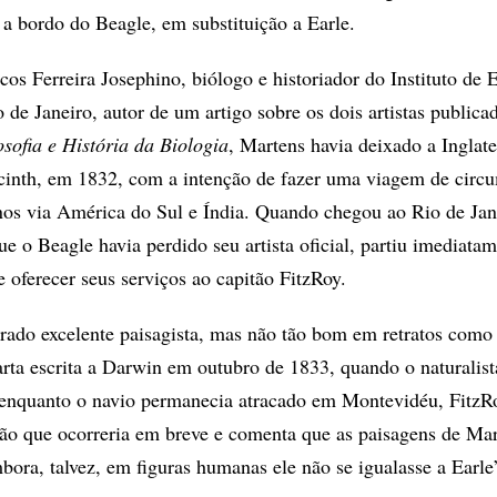
 a bordo do Beagle, em substituição a Earle.
s Ferreira Josephino, biólogo e historiador do Instituto de
 de Janeiro, autor de um artigo sobre os dois artistas public
osofia e História da Biologia
, Martens havia deixado a Inglate
cinth, em 1832, com a intenção de fazer uma viagem de circ
nos via América do Sul e Índia. Quando chegou ao Rio de Jan
ue o Beagle havia perdido seu artista oficial, partiu imediata
 oferecer seus serviços ao capitão FitzRoy.
rado excelente paisagista, mas não tão bom em retratos como
rta escrita a Darwin em outubro de 1833, quando o naturalist
 enquanto o navio permanecia atracado em Montevidéu, FitzR
ição que ocorreria em breve e comenta que as paisagens de Ma
bora, talvez, em figuras humanas ele não se igualasse a Earle