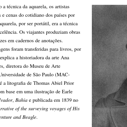
 a técnica da aquarela, os artistas
s e cenas do cotidiano dos países por
uarela, por ser portátil, era a técnica
xcelência. Os viajantes produziam obras
zes em cadernos de anotações.
ens foram transferidas para livros, por
 explica a historiadora da arte Ana
s, diretora do Museu de Arte
Universidade de São Paulo (MAC-
a litografia de Thomas Abiel Prior
om base em uma ilustração de Earle
lvador
,
Bahia
e publicada em 1839 no
rrative of the surveying voyages of His
enture and Beagle
.