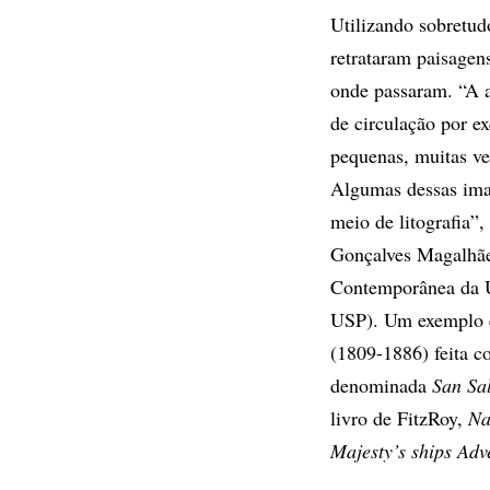
Utilizando sobretudo
retrataram paisagen
onde passaram. “A aq
de circulação por e
pequenas, muitas ve
Algumas dessas imag
meio de litografia”,
Gonçalves Magalhãe
Contemporânea da 
USP). Um exemplo é 
(1809-1886) feita c
denominada
San Sa
livro de FitzRoy,
Na
Majesty’s ships Adv