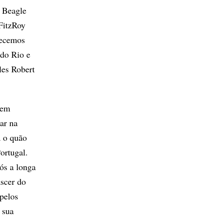
) Beagle
FitzRoy
necemos
 do Rio e
les Robert
 em
tar na
a o quão
ortugal.
ós a longa
ascer do
 pelos
 sua