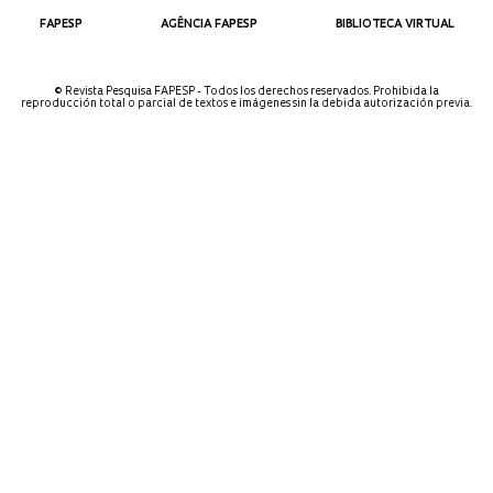
FAPESP
AGÊNCIA FAPESP
BIBLIOTECA VIRTUAL
© Revista Pesquisa FAPESP - Todos los derechos reservados. Prohibida la
reproducción total o parcial de textos e imágenes sin la debida autorización previa.